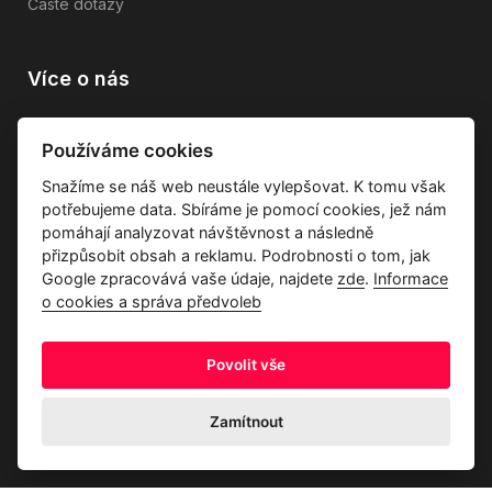
Časté dotazy
Více o nás
Vše o společnosti
Používáme cookies
Dárkové poukazy
Snažíme se náš web neustále vylepšovat. K tomu však
Průvodce tkaninami
potřebujeme data. Sbíráme je pomocí cookies, jež nám
Kontakty
pomáhají analyzovat návštěvnost a následně
přizpůsobit obsah a reklamu. Podrobnosti o tom, jak
Google zpracovává vaše údaje, najdete
zde
.
Informace
o cookies a správa předvoleb
Povolit vše
Ochrana osobních údajů
Odstoupení od kupní smlouvy
Informace o cookies a správa předvoleb
Zamítnout
© 2026 Akrim s.r.o., Všechna práva jsou vyhrazena