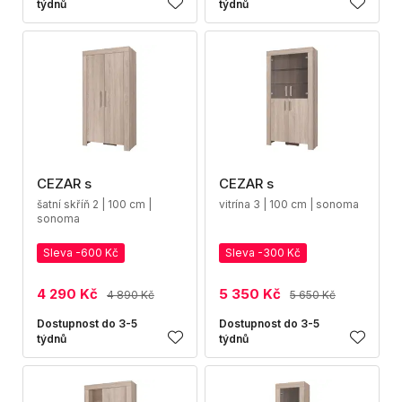
týdnů
týdnů
CEZAR s
CEZAR s
šatní skříň 2 | 100 cm |
vitrína 3 | 100 cm | sonoma
sonoma
Sleva -600 Kč
Sleva -300 Kč
4 290 Kč
5 350 Kč
4 890 Kč
5 650 Kč
Dostupnost do 3-5
Dostupnost do 3-5
týdnů
týdnů