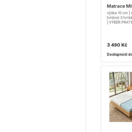
Matrace MI
výška 10 cm | 
tvrdost 3 tvrd
| VÝBĚR PRA
3 490 Kč
Dostupnost do