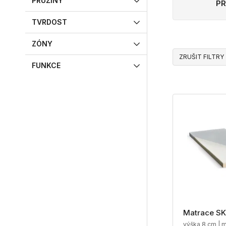
PRUŽINY
PR
TVRDOST
ZÓNY
ZRUŠIT FILTRY
FUNKCE
Matrace S
výška 8 cm | m