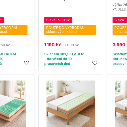
výška 26
POSLED
č
Sleva -900 Kč
Sleva 
YPRODÁNÍ
POUZE DO VYPRODÁNÍ
POUZE
zásob
skladových zásob
sklado
1 190 Kč
3 990
860 Kč
2 090 Kč
,SKLADEM
Skladem 3ks,SKLADEM
Skladem
10
- doručení do 10
doručení
ů
pracovních dnů
pracovn