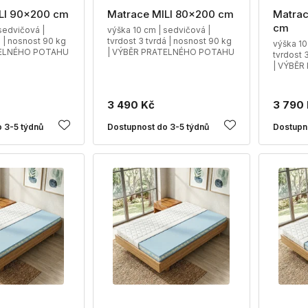
LI 90x200 cm
Matrace MILI 80x200 cm
Matrac
cm
sedvičová |
výška 10 cm | sedvičová |
á | nosnost 90 kg
tvrdost 3 tvrdá | nosnost 90 kg
výška 10
TELNÉHO POTAHU
| VÝBĚR PRATELNÉHO POTAHU
tvrdost 
| VÝBĚ
3 490 Kč
3 790
 3-5 týdnů
Dostupnost do 3-5 týdnů
Dostupn