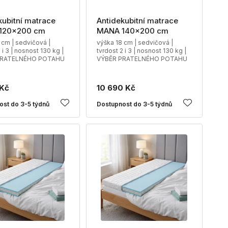
kubitní matrace
Antidekubitní matrace
120x200 cm
MANA 140x200 cm
 cm | sedvičová |
výška 18 cm | sedvičová |
 i 3 | nosnost 130 kg |
tvrdost 2 i 3 | nosnost 130 kg |
PRATELNÉHO POTAHU
VÝBĚR PRATELNÉHO POTAHU
 Kč
10 690 Kč
ost do 3-5 týdnů
Dostupnost do 3-5 týdnů