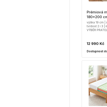
Prémiová m
180x200 c
výška 19 cm | 
tvrdost 2 i 3 |
VÝBĚR PRATE
12 990 Kč
Dostupnost do