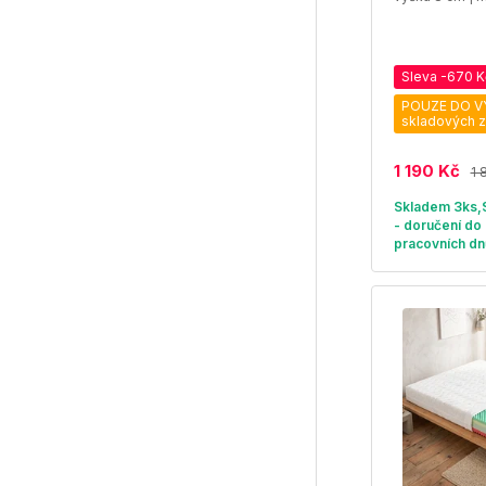
Sleva -670 K
POUZE DO V
skladových 
1 190 Kč
1 
Skladem 3ks
- doručení do 
pracovních dn