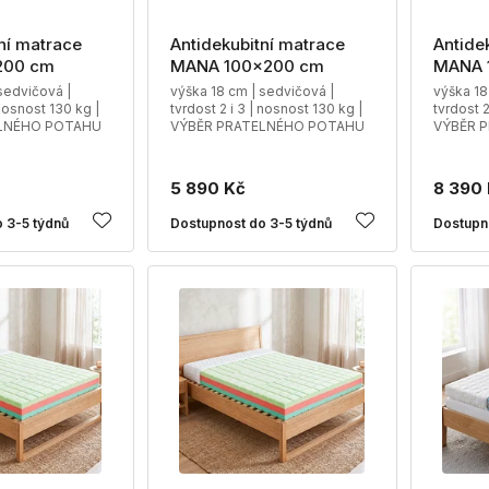
ní matrace
Antidekubitní matrace
Antide
200 cm
MANA 100x200 cm
MANA 
sedvičová |
výška 18 cm | sedvičová |
výška 18
 nosnost 130 kg |
tvrdost 2 i 3 | nosnost 130 kg |
tvrdost 2
LNÉHO POTAHU
VÝBĚR PRATELNÉHO POTAHU
VÝBĚR 
5 890 Kč
8 390
 3-5 týdnů
Dostupnost do 3-5 týdnů
Dostupn