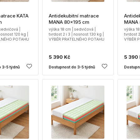
atrace KATA
Antidekubitní matrace
Antide
m
MANA 80x195 cm
MANA 
sedvičová |
výška 18 cm | sedvičová |
výška 18
 nosnost 120 kg |
tvrdost 2 i 3 | nosnost 130 kg |
tvrdost 2
LNÉHO POTAHU
VÝBĚR PRATELNÉHO POTAHU
VÝBĚR 
5 390 Kč
5 390
 3-5 týdnů
Dostupnost do 3-5 týdnů
Dostupn