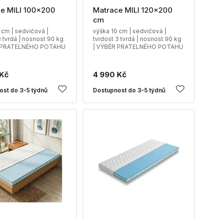
e MILI 100x200
Matrace MILI 120x200
cm
 cm | sedvičová |
výška 10 cm | sedvičová |
3 tvrdá | nosnost 90 kg
tvrdost 3 tvrdá | nosnost 90 kg
R PRATELNÉHO POTAHU
| VÝBĚR PRATELNÉHO POTAHU
 Kč
4 990 Kč
ost do 3-5 týdnů
Dostupnost do 3-5 týdnů