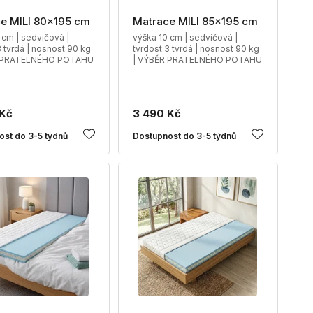
e MILI 80x195 cm
Matrace MILI 85x195 cm
 cm | sedvičová |
výška 10 cm | sedvičová |
3 tvrdá | nosnost 90 kg
tvrdost 3 tvrdá | nosnost 90 kg
R PRATELNÉHO POTAHU
| VÝBĚR PRATELNÉHO POTAHU
 Kč
3 490 Kč
ost do 3-5 týdnů
Dostupnost do 3-5 týdnů