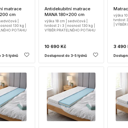
ní matrace
Antidekubitní matrace
Matrac
200 cm
MANA 180x200 cm
výška 10
tvrdost 
sedvičová |
výška 18 cm | sedvičová |
| VÝBĚ
 nosnost 130 kg |
tvrdost 2 i 3 | nosnost 130 kg |
LNÉHO POTAHU
VÝBĚR PRATELNÉHO POTAHU
10 690 Kč
3 490
 3-5 týdnů
Dostupnost do 3-5 týdnů
Dostupn