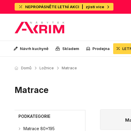
NEPROPÁSNĚTE LETNÍ AKCI
zjisti více
Návrh kuchyně
Skladem
Prodejna
LET
Domů
Ložnice
Matrace
Matrace
PODKATEGORIE
Ma
Matrace 80x195