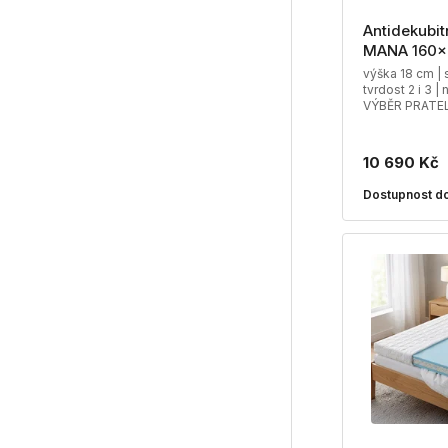
Antidekubit
MANA 160x
výška 18 cm | 
tvrdost 2 i 3 |
VÝBĚR PRATE
10 690 Kč
Dostupnost do