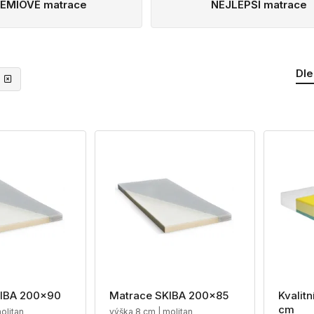
EMIOVÉ matrace
NEJLEPŠÍ matrace
Dle
KIBA 200x90
Matrace SKIBA 200x85
Kvalit
cm
olitan
výška 8 cm | molitan