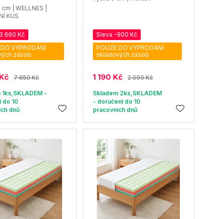
 cm | WELLNES |
NÍ KUS
-3 660 Kč
Sleva -900 Kč
 DO VYPRODÁNÍ
POUZE DO VYPRODÁNÍ
vých zásob
skladových zásob
 Kč
1 190 Kč
7 650 Kč
2 090 Kč
 1ks,SKLADEM -
Skladem 2ks,SKLADEM
 do 10
- doručení do 10
ích dnů
pracovních dnů