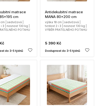
kubitní matrace
Antidekubitní matrace
85x195 cm
MANA 80x200 cm
 cm | sedvičová |
výška 18 cm | sedvičová |
 i 3 | nosnost 130 kg |
tvrdost 2 i 3 | nosnost 130 kg |
PRATELNÉHO POTAHU
VÝBĚR PRATELNÉHO POTAHU
 Kč
5 390 Kč
ost do 3-5 týdnů
Dostupnost do 3-5 týdnů