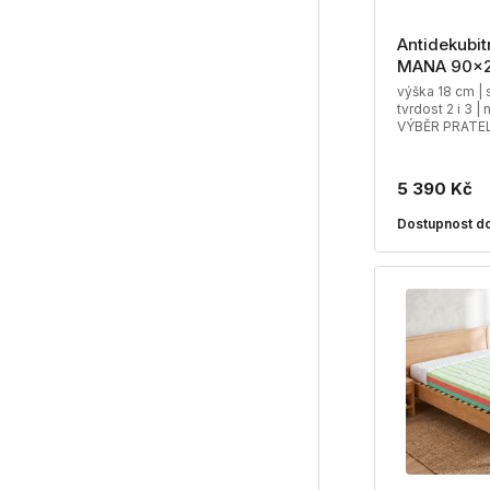
Antidekubit
MANA 90x
výška 18 cm | 
tvrdost 2 i 3 |
VÝBĚR PRATE
5 390 Kč
Dostupnost do