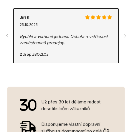
Jiří K.
25.10.2025
Rychlé a vstřícné jednání. Ochota a vstřícnost
zaměstnanců prodejny.
Zdroj:
ZBOZI.CZ
Už přes 30 let děláme radost
desetitisícům zákazníků
Disponujeme vlastní dopravní
službou s dostupností po celé ČR