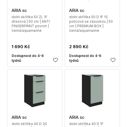
ARIA sc
ARIA sc
dolní skříňka 50 ZL 1F
dolní skříňka 50 D 1F 1S
dřezová | 50 cm | ANTI
policová se zásuvkou | 50
FINGERPRINT povrch |
cm | PREMIUM BOX |
černá/aquamarine
černá/aquamarine
1 690 Kč
2 890 Kč
Dostupnost do 4-6
Dostupnost do 4-6
týdnů
týdnů
ARIA sc
ARIA sc
dolní skříňka 40 D 3S
dolní skříňka 40 D 1F