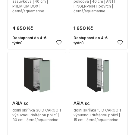
zásuvková | 40 cm |
policová | 40 cm | ANTI
PREMIUM BOX |
FINGERPRINT povrch |
černá/aquamarine
černá/aquamarine
4 650 Kč
1 650 Kč
Dostupnost do 4-6
Dostupnost do 4-6
týdnů
týdnů
ARIA sc
ARIA sc
dolní skříňka 30 D CARGO s
dolní skříňka 15 D CARGO s
výsuvnou drátěnou policí |
výsuvnou drátěnou policí |
30 cm | černá/aquamarine
15 cm | černá/aquamarine