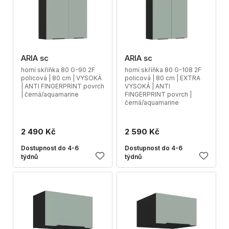
ARIA sc
ARIA sc
horní skříňka 80 G-90 2F
horní skříňka 80 G-108 2F
policová | 80 cm | VYSOKÁ
policová | 80 cm | EXTRA
| ANTI FINGERPRINT povrch
VYSOKÁ | ANTI
| černá/aquamarine
FINGERPRINT povrch |
černá/aquamarine
2 490 Kč
2 590 Kč
Dostupnost do 4-6
Dostupnost do 4-6
týdnů
týdnů