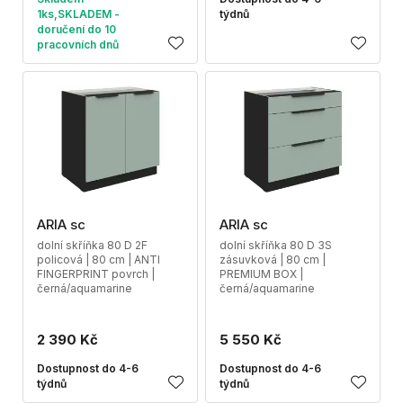
1ks,SKLADEM -
týdnů
doručení do 10
pracovních dnů
ARIA sc
ARIA sc
dolní skříňka 80 D 2F
dolní skříňka 80 D 3S
policová | 80 cm | ANTI
zásuvková | 80 cm |
FINGERPRINT povrch |
PREMIUM BOX |
černá/aquamarine
černá/aquamarine
2 390 Kč
5 550 Kč
Dostupnost do 4-6
Dostupnost do 4-6
týdnů
týdnů