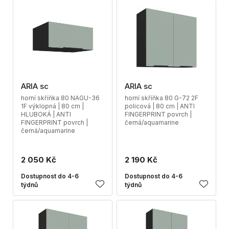
ARIA sc
ARIA sc
horní skříňka 80 NAGU-36
horní skříňka 80 G-72 2F
1F výklopná | 80 cm |
policová | 80 cm | ANTI
HLUBOKÁ | ANTI
FINGERPRINT povrch |
FINGERPRINT povrch |
černá/aquamarine
černá/aquamarine
2 050 Kč
2 190 Kč
Dostupnost do 4-6
Dostupnost do 4-6
týdnů
týdnů