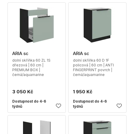
ARIA sc
ARIA sc
dolní skříňka 60 ZL 1S
dolní skříňka 60 D 1F
dřezová | 60 cm |
policová | 60 cm | ANTI
PREMIUM BOX |
FINGERPRINT povrch |
černá/aquamarine
černá/aquamarine
3 050 Kč
1 950 Kč
Dostupnost do 4-6
Dostupnost do 4-6
týdnů
týdnů