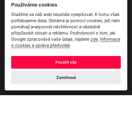
Vše o společnosti
Používáme cookies
Dárkové poukazy
Snažíme se náš web neustále vylepšovat. K tomu však
Průvodce tkaninami
potřebujeme data. Sbíráme je pomocí cookies, jež nám
Kontakty
pomáhají analyzovat návštěvnost a následně
přizpůsobit obsah a reklamu. Podrobnosti o tom, jak
Google zpracovává vaše údaje, najdete
zde
.
Informace
o cookies a správa předvoleb
Povolit vše
Ochrana osobních údajů
Odstoupení od kupní smlouvy
Informace o cookies a správa předvoleb
Zamítnout
© 2026 Akrim s.r.o., Všechna práva jsou vyhrazena