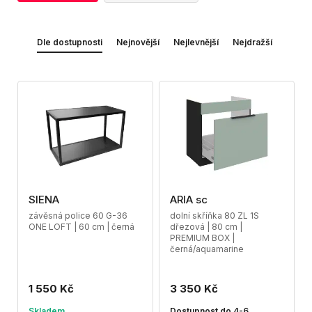
Dle dostupnosti
Nejnovější
Nejlevnější
Nejdražší
SIENA
ARIA sc
závěsná police 60 G-36
dolní skříňka 80 ZL 1S
ONE LOFT | 60 cm | černá
dřezová | 80 cm |
PREMIUM BOX |
černá/aquamarine
1 550 Kč
3 350 Kč
Skladem
Dostupnost do 4-6