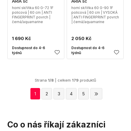
ARIA sc
ARIA sc
horní skříňka 60 G-72 1F
horní skříňka 60 G-90 1F
policová | 60 cm | ANTI
policová | 60 cm | VYSOKÁ
FINGERPRINT povrch |
| ANTI FINGERPRINT povrch
černá/aquamarine
| černá/aquamarine
1 690 Kč
2 050 Kč
Dostupnost do 4-6
Dostupnost do 4-6
týdnů
týdnů
Strana
1/8
| celkem
179
produktů
1
2
3
4
5
Co o nás říkají zákazníci