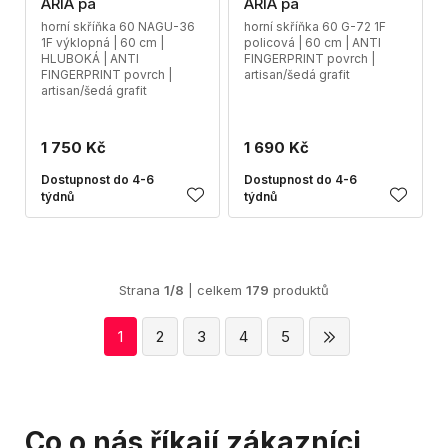
ARIA pa
ARIA pa
horní skříňka 60 NAGU-36
horní skříňka 60 G-72 1F
1F výklopná | 60 cm |
policová | 60 cm | ANTI
HLUBOKÁ | ANTI
FINGERPRINT povrch |
FINGERPRINT povrch |
artisan/šedá grafit
artisan/šedá grafit
1 750 Kč
1 690 Kč
Dostupnost do 4-6
Dostupnost do 4-6
týdnů
týdnů
Strana
1/8
| celkem
179
produktů
1
2
3
4
5
Co o nás říkají zákazníci