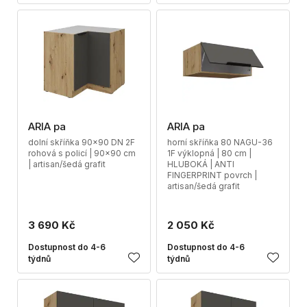
ARIA pa
ARIA pa
dolní skříňka 90x90 DN 2F
horní skříňka 80 NAGU-36
rohová s policí | 90x90 cm
1F výklopná | 80 cm |
| artisan/šedá grafit
HLUBOKÁ | ANTI
FINGERPRINT povrch |
artisan/šedá grafit
3 690 Kč
2 050 Kč
Dostupnost do 4-6
Dostupnost do 4-6
týdnů
týdnů