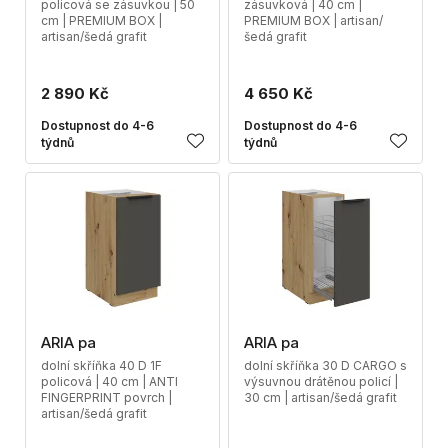
policová se zásuvkou | 50
zásuvková | 40 cm |
cm | PREMIUM BOX |
PREMIUM BOX | artisan/
artisan/šedá grafit
šedá grafit
2 890 Kč
4 650 Kč
Dostupnost do 4-6
Dostupnost do 4-6
týdnů
týdnů
ARIA pa
ARIA pa
dolní skříňka 40 D 1F
dolní skříňka 30 D CARGO s
policová | 40 cm | ANTI
výsuvnou drátěnou policí |
FINGERPRINT povrch |
30 cm | artisan/šedá grafit
artisan/šedá grafit