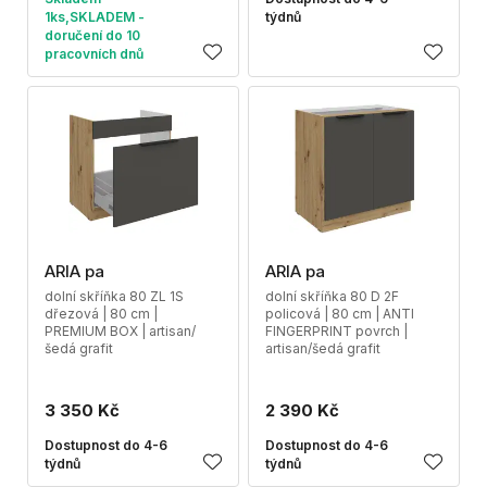
1ks,SKLADEM -
týdnů
doručení do 10
pracovních dnů
ARIA pa
ARIA pa
dolní skříňka 80 ZL 1S
dolní skříňka 80 D 2F
dřezová | 80 cm |
policová | 80 cm | ANTI
PREMIUM BOX | artisan/
FINGERPRINT povrch |
šedá grafit
artisan/šedá grafit
3 350 Kč
2 390 Kč
Dostupnost do 4-6
Dostupnost do 4-6
týdnů
týdnů