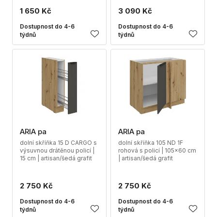
1 650 Kč
3 090 Kč
Dostupnost do 4-6
Dostupnost do 4-6
týdnů
týdnů
ARIA pa
ARIA pa
dolní skříňka 15 D CARGO s
dolní skříňka 105 ND 1F
výsuvnou drátěnou policí |
rohová s policí | 105x60 cm
15 cm | artisan/šedá grafit
| artisan/šedá grafit
2 750 Kč
2 750 Kč
Dostupnost do 4-6
Dostupnost do 4-6
týdnů
týdnů