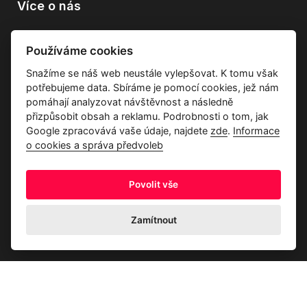
Více o nás
Vše o společnosti
Používáme cookies
Dárkové poukazy
Snažíme se náš web neustále vylepšovat. K tomu však
Průvodce tkaninami
potřebujeme data. Sbíráme je pomocí cookies, jež nám
Kontakty
pomáhají analyzovat návštěvnost a následně
přizpůsobit obsah a reklamu. Podrobnosti o tom, jak
Google zpracovává vaše údaje, najdete
zde
.
Informace
o cookies a správa předvoleb
Povolit vše
Ochrana osobních údajů
Odstoupení od kupní smlouvy
Informace o cookies a správa předvoleb
Zamítnout
© 2026 Akrim s.r.o., Všechna práva jsou vyhrazena