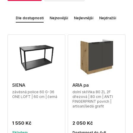
Dle dostupnosti
Nejnovější
Nejlevnější
Nejdražší
SIENA
ARIA pa
závěsná police 60 G-36
dolní skříňka 80 ZL 2F
ONE LOFT | 60 cm | černá
dřezová | 80 cm | ANTI
FINGERPRINT povrch |
artisan/šedá grafit
1 550 Kč
2 050 Kč
Skladem
Dostupnost do 4-6