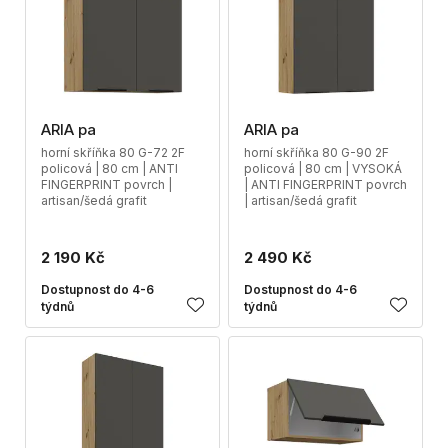
ARIA pa
ARIA pa
horní skříňka 80 G-72 2F
horní skříňka 80 G-90 2F
policová | 80 cm | ANTI
policová | 80 cm | VYSOKÁ
FINGERPRINT povrch |
| ANTI FINGERPRINT povrch
artisan/šedá grafit
| artisan/šedá grafit
2 190 Kč
2 490 Kč
Dostupnost do 4-6
Dostupnost do 4-6
týdnů
týdnů