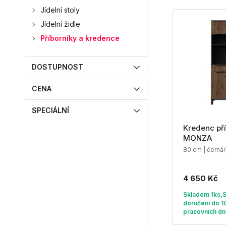
Jídelní stoly
Jídelní židle
Příborníky a kredence
DOSTUPNOST
CENA
SPECIÁLNÍ
Kredenc pří
MONZA
80 cm | černá
4 650 Kč
Skladem 1ks,
doručení do 1
pracovních dn