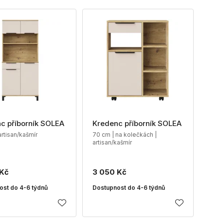
c příborník SOLEA
Kredenc příborník SOLEA
artisan/kašmír
70 cm | na kolečkách |
artisan/kašmír
 Kč
3 050 Kč
ost do 4-6 týdnů
Dostupnost do 4-6 týdnů