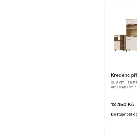
Kredenc př
269 cm | sesta
artisan/kašmír
13 450 Kč
Dostupnost do