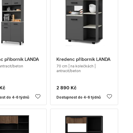
c příborník LANDA
Kredenc příborník LANDA
antracit/beton
70 cm | na kolečkách |
antracit/beton
 Kč
2 890 Kč
ost do 4-6 týdnů
Dostupnost do 4-6 týdnů