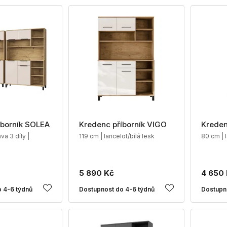
íborník SOLEA
Kredenc příborník VIGO
Kreden
va 3 díly |
119 cm | lancelot/bílá lesk
80 cm | l
5 890 Kč
4 650
 4-6 týdnů
Dostupnost do 4-6 týdnů
Dostupn