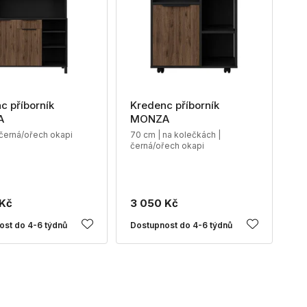
c příborník
Kredenc příborník
A
MONZA
 černá/ořech okapi
70 cm | na kolečkách |
černá/ořech okapi
 Kč
3 050 Kč
ost do 4-6 týdnů
Dostupnost do 4-6 týdnů