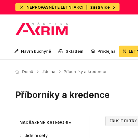
NEPROPÁSNĚTE LETNÍ AKCI
zjisti více
Návrh kuchyně
Skladem
Prodejna
LET
Domů
Jídelna
Příborníky a kredence
Příborníky a kredence
ZRUŠIT FILTRY
NADŘAZENÉ KATEGORIE
Jídelní sety