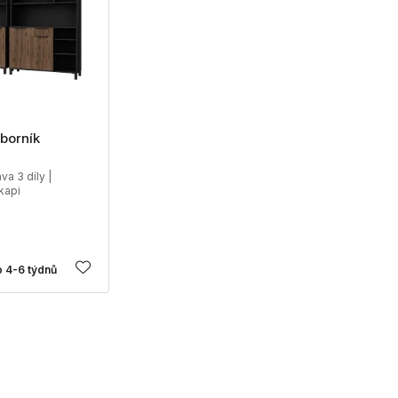
borník
va 3 díly |
kapi
 4-6 týdnů