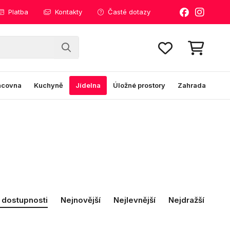
Platba
Kontakty
Časté dotazy
acovna
Kuchyně
Jídelna
Úložné prostory
Zahrada
 dostupnosti
Nejnovější
Nejlevnější
Nejdražší