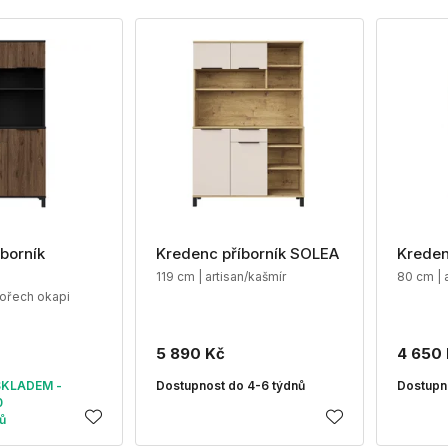
borník
Kredenc příborník SOLEA
Kreden
119 cm | artisan/kašmír
80 cm | 
/ořech okapi
5 890 Kč
4 650
SKLADEM -
Dostupnost do 4-6 týdnů
Dostupn
0
ů