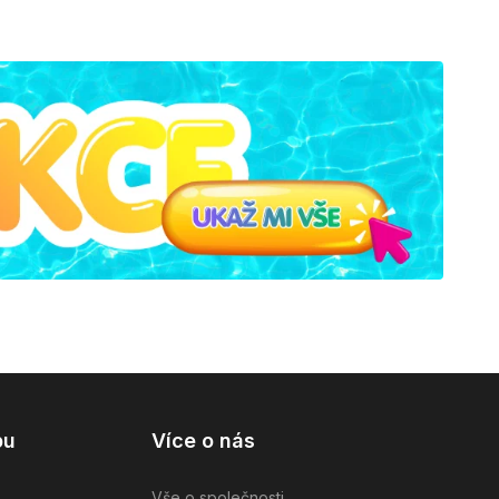
pu
Více o nás
Vše o společnosti