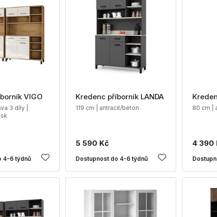
íborník VIGO
Kredenc příborník LANDA
Kreden
va 3 díly |
119 cm | antracit/beton
80 cm | 
esk
5 590 Kč
4 390
 4-6 týdnů
Dostupnost do 4-6 týdnů
Dostupn