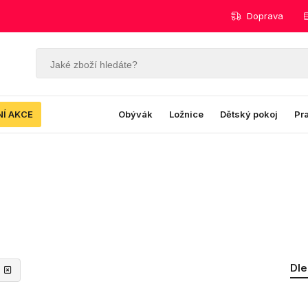
Doprava
NÍ AKCE
Obývák
Ložnice
Dětský pokoj
Pr
Dle