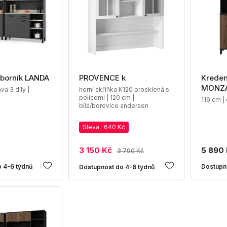
íborník LANDA
PROVENCE k
Kreden
MONZ
va 3 díly |
horní skříňka K120 prosklená s
policemi | 120 cm |
119 cm |
bílá/borovice andersen
Sleva -640 Kč
3 150 Kč
5 890
3 790 Kč
 4-6 týdnů
Dostupn
Dostupnost do 4-6 týdnů