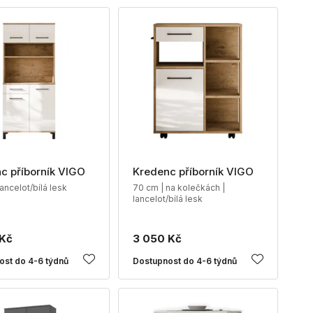
c příborník VIGO
Kredenc příborník VIGO
ancelot/bílá lesk
70 cm | na kolečkách |
lancelot/bílá lesk
 Kč
3 050 Kč
ost do 4-6 týdnů
Dostupnost do 4-6 týdnů