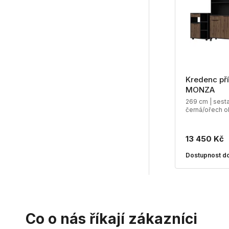
Kredenc pří
MONZA
269 cm | sesta
černá/ořech o
13 450 Kč
Dostupnost do
Co o nás říkají zákazníci