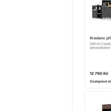
Kredenc př
269 cm | sesta
antracit/beton
12 790 Kč
Dostupnost do