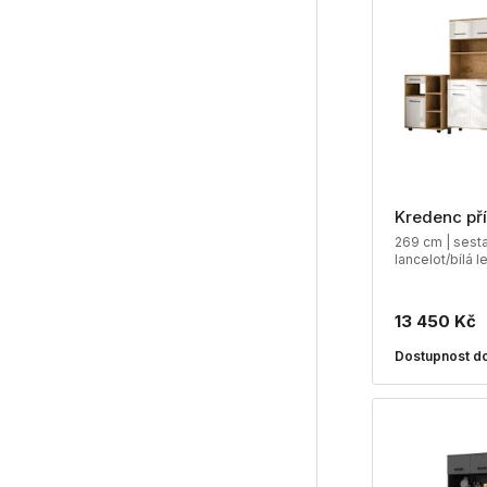
Kredenc př
269 cm | sesta
lancelot/bílá l
13 450 Kč
Dostupnost do