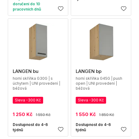
doručení do 10
pracovních dnů
LANGEN bu
LANGEN bp
horní skříňka G30G | s
horní skříňka G45G | push
úchytem | UNI provedení |
open | UNI provedení |
béžová
béžová
Sleva -300 Kč
Sleva -300 Kč
1 250 Kč
1 550 Kč
1 550 Kč
1 850 Kč
Dostupnost do 4-6
Dostupnost do 4-6
týdnů
týdnů