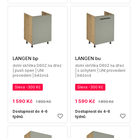
LANGEN bp
LANGEN bu
dolní skříňka D60Z na dřez
dolní skříňka D60Z na dřez
| push open | UNI
| s úchytem | UNI provedení
provedení | béžová
| béžová
Sleva -300 Kč
Sleva -300 Kč
1 590 Kč
1 590 Kč
1 890 Kč
1 890 Kč
Dostupnost do 4-6
Dostupnost do 4-6
týdnů
týdnů