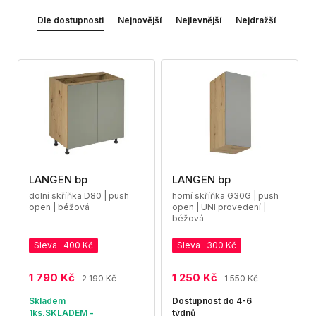
Dle dostupnosti
Nejnovější
Nejlevnější
Nejdražší
LANGEN bp
LANGEN bp
dolní skříňka D80 | push
horní skříňka G30G | push
open | béžová
open | UNI provedení |
béžová
Sleva -400 Kč
Sleva -300 Kč
1 790 Kč
1 250 Kč
2 190 Kč
1 550 Kč
Skladem
Dostupnost do 4-6
1ks,SKLADEM -
týdnů