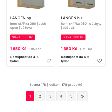
LANGEN bp
LANGEN bu
horní skříňka G80 | push
horní skříňka G80 | s úchyty
open | béžová
| béžová
Sleva -300 Kč
Sleva -300 Kč
1 650 Kč
1 650 Kč
1 950 Kč
1 950 Kč
Dostupnost do 4-6
Dostupnost do 4-6
týdnů
týdnů
Strana
1/8
| celkem
178
produktů
1
2
3
4
5