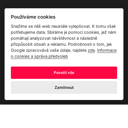
Vše o společnosti
Používáme cookies
Dárkové poukazy
Snažíme se náš web neustále vylepšovat. K tomu však
Průvodce tkaninami
potřebujeme data. Sbíráme je pomocí cookies, jež nám
Kontakty
pomáhají analyzovat návštěvnost a následně
přizpůsobit obsah a reklamu. Podrobnosti o tom, jak
Google zpracovává vaše údaje, najdete
zde
.
Informace
o cookies a správa předvoleb
Povolit vše
Ochrana osobních údajů
Odstoupení od kupní smlouvy
Informace o cookies a správa předvoleb
Zamítnout
© 2026 Akrim s.r.o., Všechna práva jsou vyhrazena