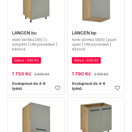
LANGEN bu
LANGEN bp
dolní skříňka D60 | s
horní skříňka G60G | push
úchytem | UNI provedení |
open | UNI provedení |
béžová
béžová
Sleva -340 Kč
Sleva -400 Kč
1 750 Kč
1 790 Kč
2 090 Kč
2 190 Kč
Dostupnost do 4-6
Dostupnost do 4-6
týdnů
týdnů