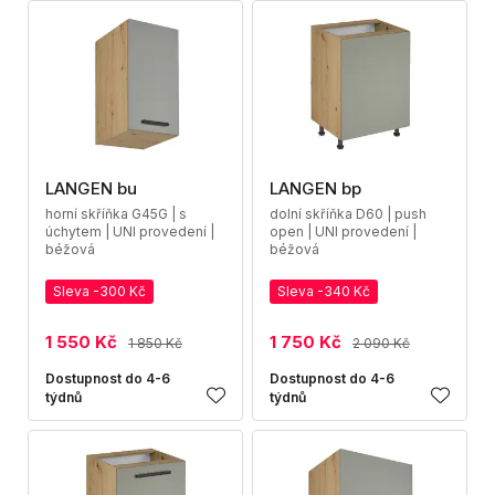
LANGEN bu
LANGEN bp
horní skříňka G45G | s
dolní skříňka D60 | push
úchytem | UNI provedení |
open | UNI provedení |
béžová
béžová
Sleva -300 Kč
Sleva -340 Kč
1 550 Kč
1 750 Kč
1 850 Kč
2 090 Kč
Dostupnost do 4-6
Dostupnost do 4-6
týdnů
týdnů