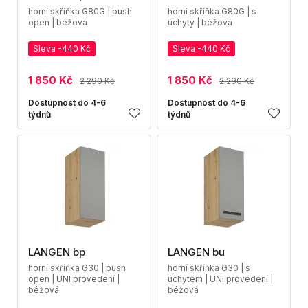
horní skříňka G80G | push
horní skříňka G80G | s
open | béžová
úchyty | béžová
Sleva -440 Kč
Sleva -440 Kč
1 850 Kč
1 850 Kč
2 290 Kč
2 290 Kč
Dostupnost do 4-6
Dostupnost do 4-6
týdnů
týdnů
LANGEN bp
LANGEN bu
horní skříňka G30 | push
horní skříňka G30 | s
open | UNI provedení |
úchytem | UNI provedení |
béžová
béžová