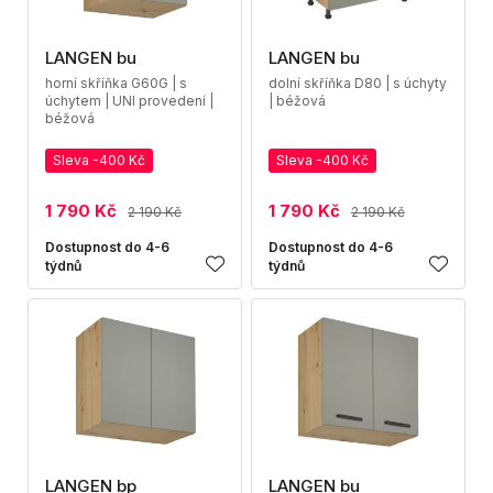
LANGEN bu
LANGEN bu
horní skříňka G60G | s
dolní skříňka D80 | s úchyty
úchytem | UNI provedení |
| béžová
béžová
Sleva -400 Kč
Sleva -400 Kč
1 790 Kč
1 790 Kč
2 190 Kč
2 190 Kč
Dostupnost do 4-6
Dostupnost do 4-6
týdnů
týdnů
LANGEN bp
LANGEN bu