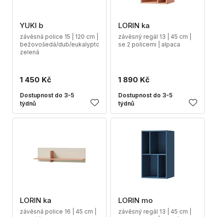
YUKI b
LORIN ka
závěsná police 15 | 120 cm |
závěsný regál 13 | 45 cm |
bežovošedá/dub/eukalyptová
se 2 policemi | alpaca
zelená
1 450 Kč
1 890 Kč
Dostupnost do 3-5
Dostupnost do 3-5
týdnů
týdnů
LORIN ka
LORIN mo
závěsná police 16 | 45 cm |
závěsný regál 13 | 45 cm |