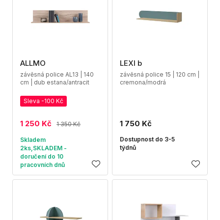
ALLMO
LEXI b
závěsná police AL13 | 140
závěsná police 15 | 120 cm |
cm | dub estana/antracit
cremona/modrá
Sleva -100 Kč
1 250 Kč
1 750 Kč
1 350 Kč
Dostupnost do 3-5
Skladem
týdnů
2ks,SKLADEM -
doručení do 10
pracovních dnů