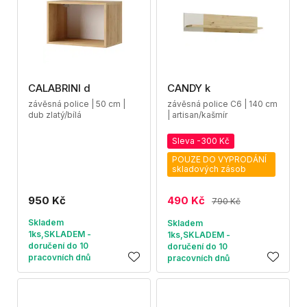
CALABRINI d
CANDY k
závěsná police | 50 cm |
závěsná police C6 | 140 cm
dub zlatý/bílá
| artisan/kašmír
Sleva -300 Kč
POUZE DO VYPRODÁNÍ
skladových zásob
950 Kč
490 Kč
790 Kč
Skladem
Skladem
1ks,SKLADEM -
1ks,SKLADEM -
doručení do 10
doručení do 10
pracovních dnů
pracovních dnů