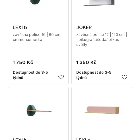
LEXI b
JOKER
závěsná police 16 | 80 cm |
závěsná police 12 | 120 cm |
cremona/modrá
| bílá/grafit/šedá/lefkas
světlý
1 750 Kč
1 350 Kč
Dostupnost do 3-5
Dostupnost do 3-5
týdnů
týdnů