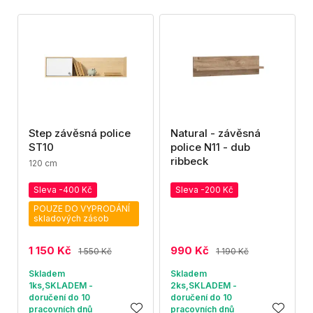
Step závěsná police
Natural - závěsná
ST10
police N11 - dub
ribbeck
120 cm
Sleva -400 Kč
Sleva -200 Kč
POUZE DO VYPRODÁNÍ
skladových zásob
1 150 Kč
990 Kč
1 550 Kč
1 190 Kč
Skladem
Skladem
1ks,SKLADEM -
2ks,SKLADEM -
doručení do 10
doručení do 10
pracovních dnů
pracovních dnů