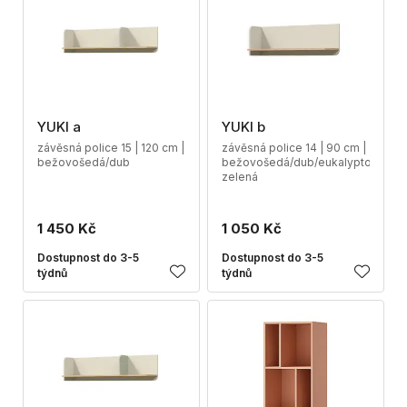
YUKI a
YUKI b
závěsná police 15 | 120 cm |
závěsná police 14 | 90 cm |
bežovošedá/dub
bežovošedá/dub/eukalyptová
zelená
1 450 Kč
1 050 Kč
Dostupnost do 3-5
Dostupnost do 3-5
týdnů
týdnů