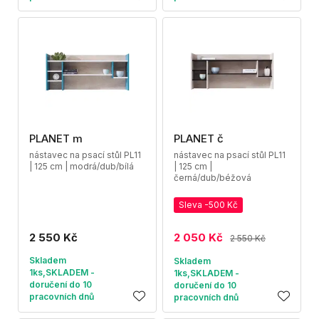
PLANET m
PLANET č
nástavec na psací stůl PL11
nástavec na psací stůl PL11
| 125 cm | modrá/dub/bílá
| 125 cm |
černá/dub/béžová
Sleva -500 Kč
2 550 Kč
2 050 Kč
2 550 Kč
Skladem
Skladem
1ks,SKLADEM -
1ks,SKLADEM -
doručení do 10
doručení do 10
pracovních dnů
pracovních dnů