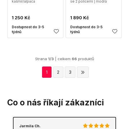
kašmír/alpaca
se 2 policemi | modrá
1 250 Kč
1 890 Kč
Dostupnost do 3-5
Dostupnost do 3-5
týdnů
týdnů
Strana
1/3
| celkem
66
produktů
1
2
3
Co o nás říkají zákazníci
Jarmila Ch.