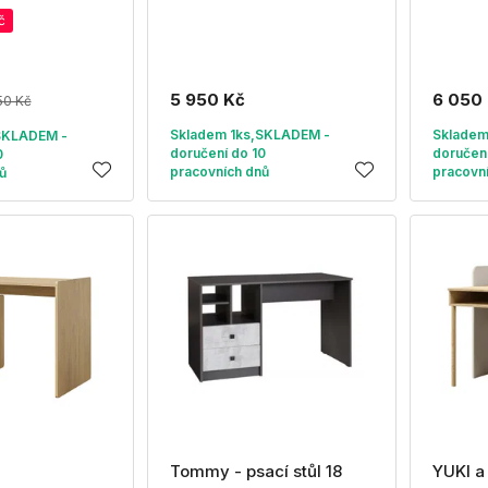
č
5 950 Kč
6 050
50 Kč
Skladem 1ks,SKLADEM -
Skladem
SKLADEM -
doručení do 10
doručení
0
pracovních dnů
pracovn
ů
Tommy - psací stůl 18
YUKI a