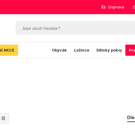
Doprava
NÍ AKCE
Obývák
Ložnice
Dětský pokoj
Pr
Dle