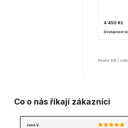
4 450 Kč
Dostupnost do
Strana
1/3
| cel
Co o nás říkají zákazníci
Jana V.