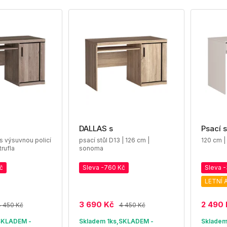
DALLAS s
Psací s
 s výsuvnou policí
psací stůl D13 | 126 cm |
120 cm |
trufla
sonoma
č
Sleva -760 Kč
Sleva 
LETNÍ 
3 690 Kč
2 490 
4 450 Kč
4 450 Kč
SKLADEM -
Skladem 1ks,SKLADEM -
Sklade