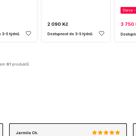
Sleva 
2 090 Kč
3 750
 3-5 týdnů
Dostupnost do 3-5 týdnů
Dostupn
kem
61
produktů
Jarmila Ch.