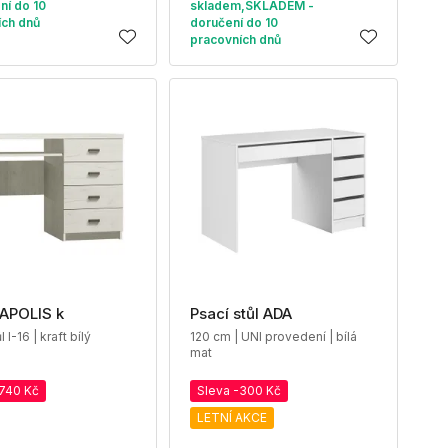
ní do 10
skladem,SKLADEM -
ích dnů
doručení do 10
pracovních dnů
APOLIS k
Psací stůl ADA
 I-16 | kraft bílý
120 cm | UNI provedení | bílá
mat
-740 Kč
Sleva -300 Kč
LETNÍ AKCE