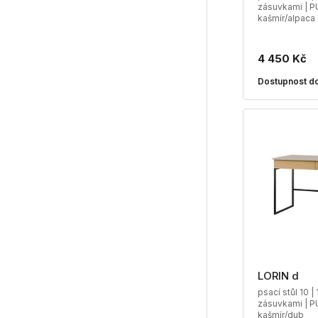
zásuvkami | P
kašmír/alpaca
4 450 Kč
Dostupnost do
LORIN d
psací stůl 10 |
zásuvkami | P
kašmír/dub