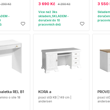
3 690 Kč
3 550
4 290 Kč
4 290 Kč
Více než 3ks
Skladem
ADEM -
skladem,SKLADEM -
doručení
0
doručení do 10
pracovn
ů
pracovních dnů
oaletka REL B1
KORA a
PROVE
lamino o síle 18
psací stůl KB | 149 cm |
psací stů
andersen
anderse