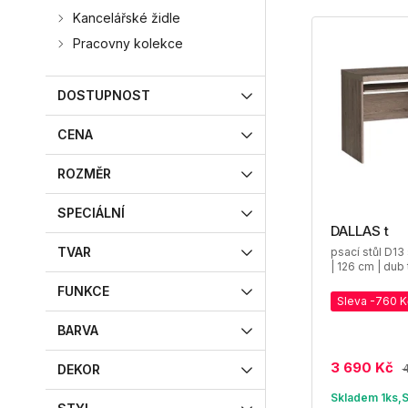
Kancelářské židle
Pracovny kolekce
DOSTUPNOST
CENA
ROZMĚR
SPECIÁLNÍ
DALLAS t
TVAR
psací stůl D13
| 126 cm | dub 
FUNKCE
Sleva -760 K
BARVA
3 690 Kč
DEKOR
Skladem 1ks,