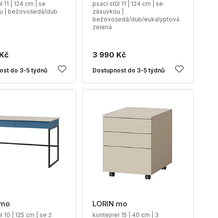
l 11 | 124 cm | se
psací stůl 11 | 124 cm | se
u | bežovošedá/dub
zásuvkou |
bežovošedá/dub/eukalyptová
zelená
 Kč
3 990 Kč
ost do 3-5 týdnů
Dostupnost do 3-5 týdnů
 mo
LORIN mo
l 10 | 125 cm | se 2
kontejner 15 | 40 cm | 3