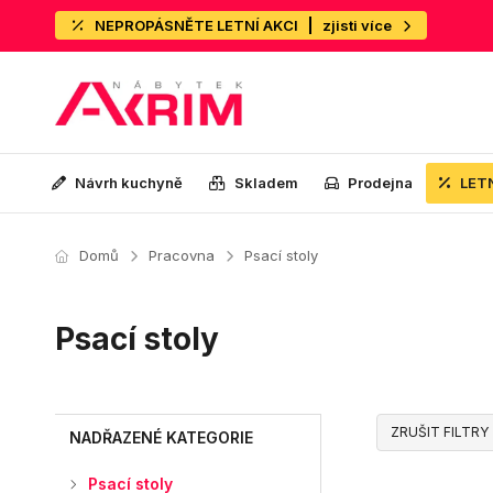
NEPROPÁSNĚTE LETNÍ AKCI
zjisti více
Návrh kuchyně
Skladem
Prodejna
LET
Domů
Pracovna
Psací stoly
Psací stoly
ZRUŠIT FILTRY
NADŘAZENÉ KATEGORIE
Psací stoly