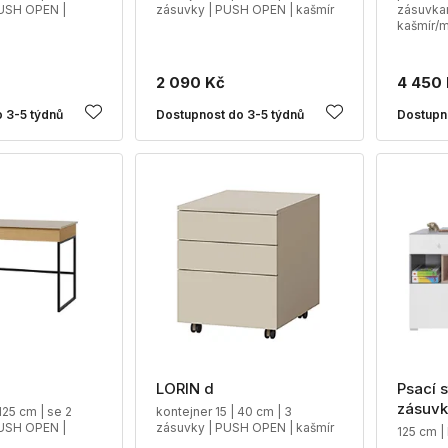
USH OPEN |
zásuvky | PUSH OPEN | kašmír
zásuvka
kašmír/
2 090 Kč
4 450
 3-5 týdnů
Dostupnost do 3-5 týdnů
Dostupn
LORIN d
Psací s
zásuv
 125 cm | se 2
kontejner 15 | 40 cm | 3
USH OPEN |
zásuvky | PUSH OPEN | kašmír
125 cm |