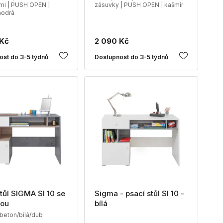
mi | PUSH OPEN |
zásuvky | PUSH OPEN | kašmír
modrá
 Kč
2 090 Kč
ost do 3-5 týdnů
Dostupnost do 3-5 týdnů
tůl SIGMA SI 10 se
Sigma - psací stůl SI 10 -
kou
bílá
 beton/bílá/dub