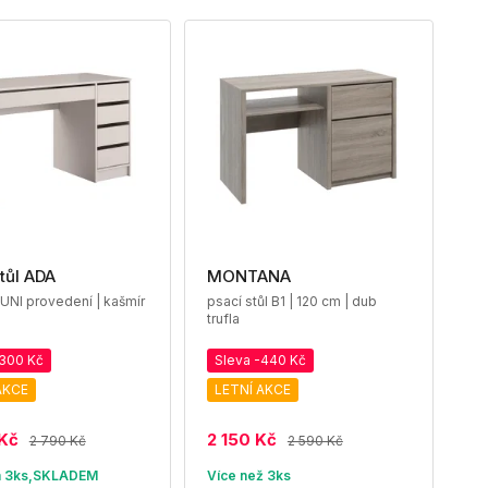
tůl ADA
MONTANA
 UNI provedení | kašmír
psací stůl B1 | 120 cm | dub
trufla
-300 Kč
Sleva -440 Kč
AKCE
LETNÍ AKCE
Kč
2 150 Kč
2 790 Kč
2 590 Kč
m 3ks,SKLADEM
Více než 3ks