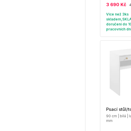
3 690 Kč
Více než 3ks
skladem,SKL
doručení do 1
pracovních dn
Psací stůl/t
90 cm | bílá | 
mm