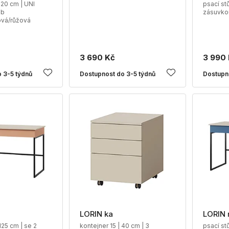
 120 cm | UNI
psací stů
ub
zásuvko
vá/růžová
3 690 Kč
3 990
 3-5 týdnů
Dostupnost do 3-5 týdnů
Dostupn
LORIN ka
LORIN
 125 cm | se 2
kontejner 15 | 40 cm | 3
psací stů