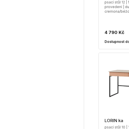
psací stůl 12 |
provedení | d
cremona/béžo
4 790 Kč
Dostupnost do
LORIN ka
psací stůl 10 |