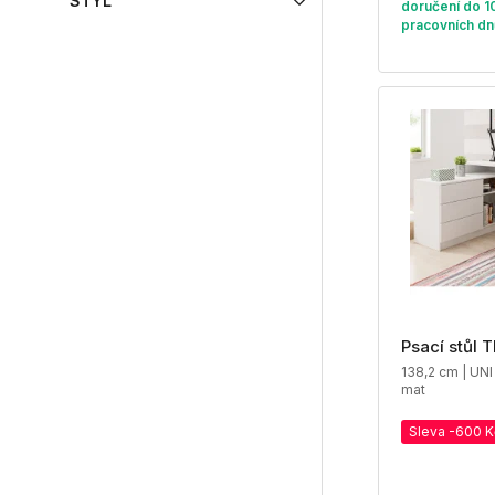
STYL
doručení do 1
pracovních dn
Psací stůl
138,2 cm | UNI
mat
Sleva -600 K