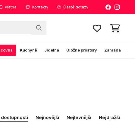
Platba
Kontakty
Časté dotazy
acovna
Kuchyně
Jídelna
Úložné prostory
Zahrada
 dostupnosti
Nejnovější
Nejlevnější
Nejdražší