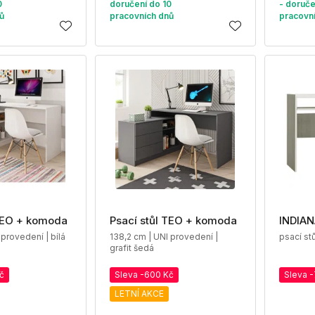
0
doručení do 10
- doruče
ů
pracovních dnů
pracovn
 TEO + komoda
Psací stůl TEO + komoda
INDIAN
 provedení | bílá
138,2 cm | UNI provedení |
psací stůl
grafit šedá
č
Sleva -600 Kč
Sleva 
LETNÍ AKCE