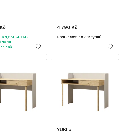
 Kč
4 790 Kč
 1ks,SKLADEM -
Dostupnost do 3-5 týdnů
 do 10
ích dnů
YUKI b