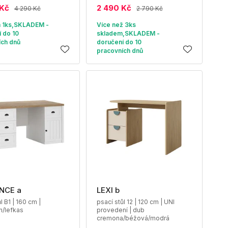
 Kč
2 490 Kč
4 290 Kč
2 790 Kč
 1ks,SKLADEM -
Více než 3ks
 do 10
skladem,SKLADEM -
ích dnů
doručení do 10
pracovních dnů
NCE a
LEXI b
l B1 | 160 cm |
psací stůl 12 | 120 cm | UNI
n/lefkas
provedení | dub
cremona/béžová/modrá