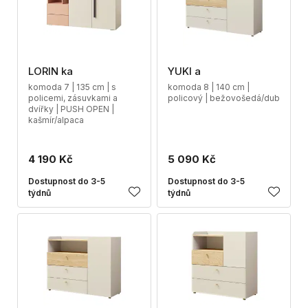
LORIN ka
YUKI a
komoda 7 | 135 cm | s
komoda 8 | 140 cm |
policemi, zásuvkami a
policový | bežovošedá/dub
dvířky | PUSH OPEN |
kašmír/alpaca
4 190 Kč
5 090 Kč
Dostupnost do 3-5
Dostupnost do 3-5
týdnů
týdnů