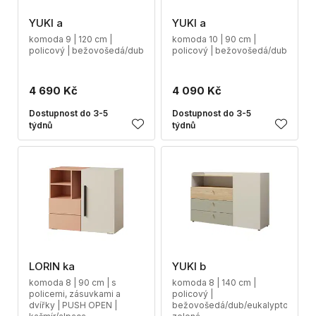
YUKI a
YUKI a
komoda 9 | 120 cm |
komoda 10 | 90 cm |
policový | bežovošedá/dub
policový | bežovošedá/dub
4 690 Kč
4 090 Kč
Dostupnost do 3-5
Dostupnost do 3-5
týdnů
týdnů
LORIN ka
YUKI b
komoda 8 | 90 cm | s
komoda 8 | 140 cm |
policemi, zásuvkami a
policový |
dvířky | PUSH OPEN |
bežovošedá/dub/eukalyptová