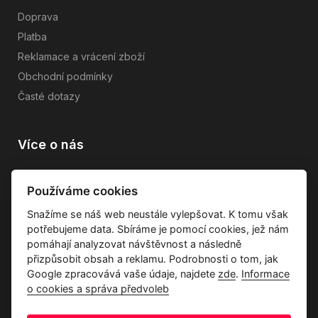
Doprava
Platba
Reklamace a vrácení zboží
Obchodní podmínky
Časté dotazy
Více o nás
Vše o společnosti
Používáme cookies
Dárkové poukazy
Snažíme se náš web neustále vylepšovat. K tomu však
Průvodce tkaninami
potřebujeme data. Sbíráme je pomocí cookies, jež nám
Kontakty
pomáhají analyzovat návštěvnost a následně
přizpůsobit obsah a reklamu. Podrobnosti o tom, jak
Google zpracovává vaše údaje, najdete
zde
.
Informace
o cookies a správa předvoleb