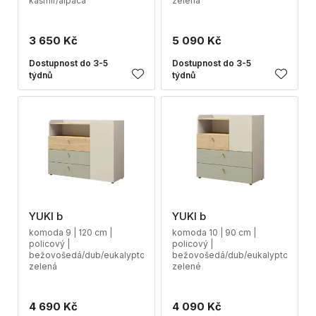
kašmír/alpaca
zelená
3 650 Kč
5 090 Kč
Dostupnost do 3-5
Dostupnost do 3-5
týdnů
týdnů
YUKI b
YUKI b
komoda 9 | 120 cm |
komoda 10 | 90 cm |
policový |
policový |
bežovošedá/dub/eukalyptová
bežovošedá/dub/eukalyptové
zelená
zelené
4 690 Kč
4 090 Kč