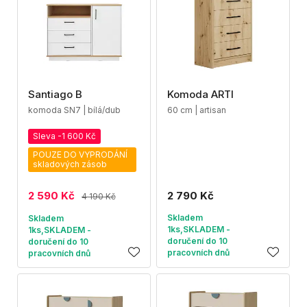
Santiago B
Komoda ARTI
komoda SN7 | bílá/dub
60 cm | artisan
Sleva -1 600 Kč
POUZE DO VYPRODÁNÍ
skladových zásob
2 590 Kč
2 790 Kč
4 190 Kč
Skladem
Skladem
1ks,SKLADEM -
1ks,SKLADEM -
doručení do 10
doručení do 10
pracovních dnů
pracovních dnů