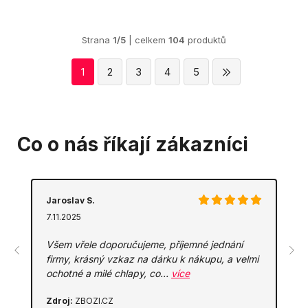
Strana
1/5
| celkem
104
produktů
1
2
3
4
5
Co o nás říkají zákazníci
Jaroslav S.
7.11.2025
Všem vřele doporučujeme, příjemné jednání
firmy, krásný vzkaz na dárku k nákupu, a velmi
ochotné a milé chlapy, co…
více
Zdroj:
ZBOZI.CZ