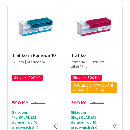
Trafiko m komoda 10
Trafiko
120 cm | bílá/modrá
komoda 10 | 120 cm |
bílá/růžová
Sleva -1 600 Kč
Sleva -1 800 Kč
POUZE DO VYPRODÁNÍ
skladových zásob
590 Kč
390 Kč
2 190 Kč
2 190 Kč
Skladem
Skladem
1ks,SKLADEM -
3ks,SKLADEM -
doručení do 10
doručení do 10
pracovních dnů
pracovních dnů