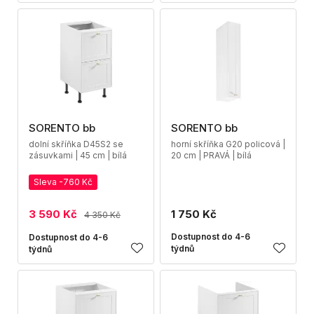
SORENTO bb
SORENTO bb
dolní skříňka D45S2 se
horní skříňka G20 policová |
zásuvkami | 45 cm | bílá
20 cm | PRAVÁ | bílá
Sleva -760 Kč
3 590 Kč
1 750 Kč
4 350 Kč
Dostupnost do 4-6
Dostupnost do 4-6
týdnů
týdnů