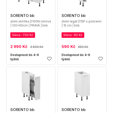
SORENTO bb
SORENTO bb
dolní skříňka D100N rohová
dolní regál D15P s policemi
| 120x60cm | PRAVÁ | bílá
| 15 cm | bílá
Sleva -700 Kč
Sleva -60 Kč
2 990 Kč
590 Kč
3 690 Kč
650 Kč
Dostupnost do 4-6
Dostupnost do 4-6
týdnů
týdnů
SORENTO bb
SORENTO bb