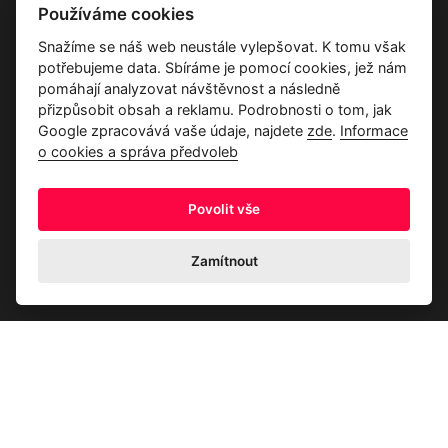
Používáme cookies
Dárkové poukazy
Snažíme se náš web neustále vylepšovat. K tomu však
Průvodce tkaninami
potřebujeme data. Sbíráme je pomocí cookies, jež nám
Kontakty
pomáhají analyzovat návštěvnost a následně
přizpůsobit obsah a reklamu. Podrobnosti o tom, jak
Google zpracovává vaše údaje, najdete
zde
.
Informace
o cookies a správa předvoleb
Povolit vše
Ochrana osobních údajů
Odstoupení od kupní smlouvy
Informace o cookies a správa předvoleb
Zamítnout
© 2026 Akrim s.r.o., Všechna práva jsou vyhrazena