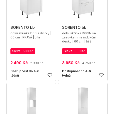
SORENTO bb
SORENTO bb
dolní skříňka D60 s dvířky |
dolní skříňka D60IN se
60 cm | PRAVÁ | bílá
zásuvkami na indukční
desku | 60 cm | bílá
Sleva -500 Kč
Sleva -800 Kč
2 490 Kč
3 950 Kč
2 990 Kč
4 750 Kč
Dostupnost do 4-6
Dostupnost do 4-6
týdnů
týdnů