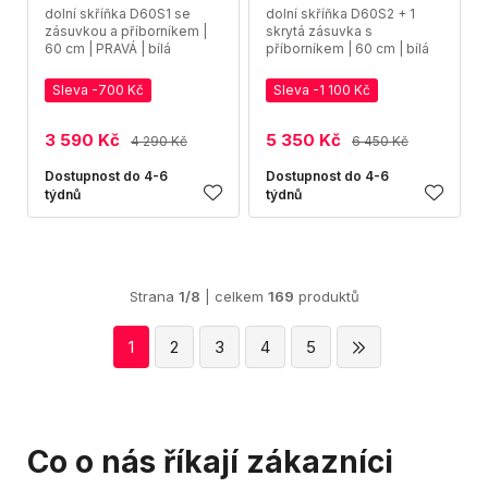
dolní skříňka D60S1 se
dolní skříňka D60S2 + 1
zásuvkou a příborníkem |
skrytá zásuvka s
60 cm | PRAVÁ | bílá
příborníkem | 60 cm | bílá
Sleva -700 Kč
Sleva -1 100 Kč
3 590 Kč
5 350 Kč
4 290 Kč
6 450 Kč
Dostupnost do 4-6
Dostupnost do 4-6
týdnů
týdnů
Strana
1/8
| celkem
169
produktů
1
2
3
4
5
Co o nás říkají zákazníci