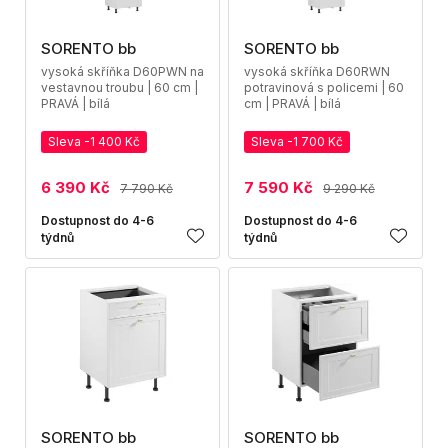
SORENTO bb
SORENTO bb
vysoká skříňka D60PWN na
vysoká skříňka D60RWN
vestavnou troubu | 60 cm |
potravinová s policemi | 60
PRAVÁ | bílá
cm | PRAVÁ | bílá
Sleva -1 400 Kč
Sleva -1 700 Kč
6 390 Kč
7 590 Kč
7 790 Kč
9 290 Kč
Dostupnost do 4-6
Dostupnost do 4-6
týdnů
týdnů
SORENTO bb
SORENTO bb