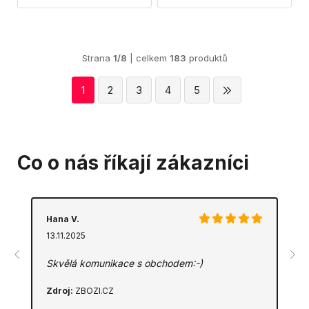
Strana
1/8
| celkem
183
produktů
1
2
3
4
5
Co o nás říkají zákazníci
Hana V.
13.11.2025
Skvělá komunikace s obchodem:-)
Zdroj:
ZBOZI.CZ