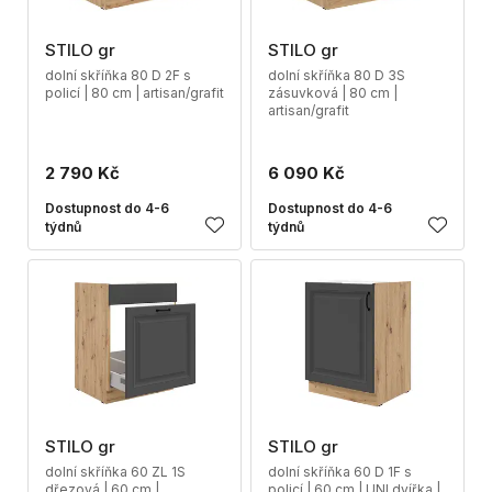
STILO gr
STILO gr
dolní skříňka 80 D 2F s
dolní skříňka 80 D 3S
policí | 80 cm | artisan/grafit
zásuvková | 80 cm |
artisan/grafit
2 790 Kč
6 090 Kč
Dostupnost do 4-6
Dostupnost do 4-6
týdnů
týdnů
STILO gr
STILO gr
dolní skříňka 60 ZL 1S
dolní skříňka 60 D 1F s
dřezová | 60 cm |
policí | 60 cm | UNI dvířka |