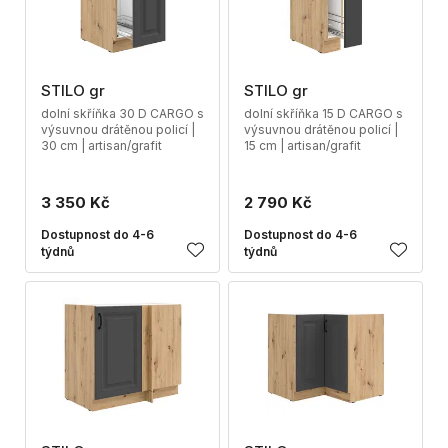
STILO gr
STILO gr
dolní skříňka 30 D CARGO s
dolní skříňka 15 D CARGO s
výsuvnou drátěnou policí |
výsuvnou drátěnou policí |
30 cm | artisan/grafit
15 cm | artisan/grafit
3 350 Kč
2 790 Kč
Dostupnost do 4-6
Dostupnost do 4-6
týdnů
týdnů