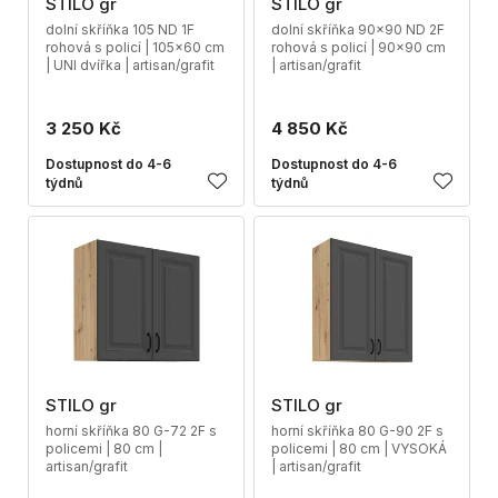
STILO gr
STILO gr
dolní skříňka 105 ND 1F
dolní skříňka 90x90 ND 2F
rohová s policí | 105x60 cm
rohová s policí | 90x90 cm
| UNI dvířka | artisan/grafit
| artisan/grafit
3 250 Kč
4 850 Kč
Dostupnost do 4-6
Dostupnost do 4-6
týdnů
týdnů
STILO gr
STILO gr
horní skříňka 80 G-72 2F s
horní skříňka 80 G-90 2F s
policemi | 80 cm |
policemi | 80 cm | VYSOKÁ
artisan/grafit
| artisan/grafit