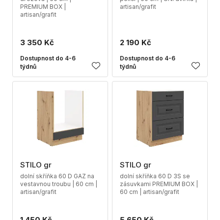
PREMIUM BOX |
artisan/grafit
artisan/grafit
3 350 Kč
2 190 Kč
Dostupnost do 4-6
Dostupnost do 4-6
týdnů
týdnů
STILO gr
STILO gr
dolní skříňka 60 D GAZ na
dolní skříňka 60 D 3S se
vestavnou troubu | 60 cm |
zásuvkami PREMIUM BOX |
artisan/grafit
60 cm | artisan/grafit
1 450 Kč
5 650 Kč