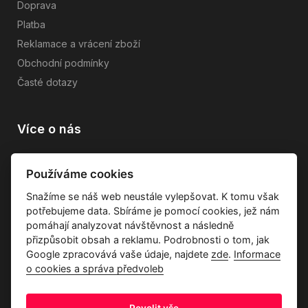
Doprava
Platba
Reklamace a vrácení zboží
Obchodní podmínky
Časté dotazy
Více o nás
Vše o společnosti
Používáme cookies
Dárkové poukazy
Snažíme se náš web neustále vylepšovat. K tomu však
Průvodce tkaninami
potřebujeme data. Sbíráme je pomocí cookies, jež nám
Kontakty
pomáhají analyzovat návštěvnost a následně
přizpůsobit obsah a reklamu. Podrobnosti o tom, jak
Google zpracovává vaše údaje, najdete
zde
.
Informace
o cookies a správa předvoleb