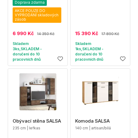
Doprava zdarma
AKCE POUZE DO
VYPRODÁNÍ skladových
zásob
6 990 Kč
15 390 Kč
14 350 Kč
17 890 Kč
Skladem
Skladem
3ks,SKLADEM -
1ks,SKLADEM -
doručení do 10
doručení do 10
pracovních dnů
pracovních dnů
Obývací stěna SALSA
Komoda SALSA
235 cm | lefkas
140 cm | artisan/bílá