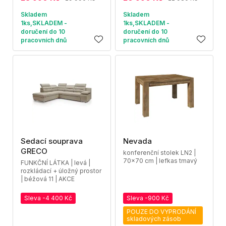
Skladem
Skladem
1ks,SKLADEM -
1ks,SKLADEM -
doručení do 10
doručení do 10
pracovních dnů
pracovních dnů
Sedací souprava
Nevada
GRECO
konferenční stolek LN2 |
70x70 cm | lefkas tmavý
FUNKČNÍ LÁTKA | levá |
rozkládací + úložný prostor
| béžová 11 | AKCE
Sleva -4 400 Kč
Sleva -900 Kč
POUZE DO VYPRODÁNÍ
skladových zásob