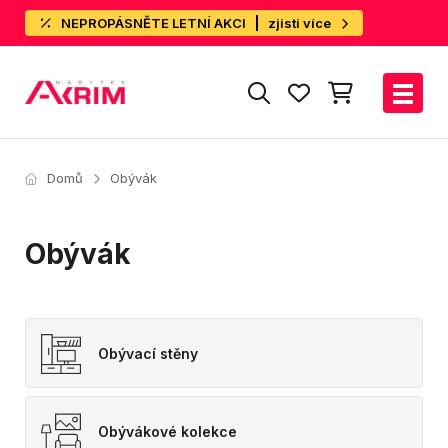
NEPROPÁSNĚTE LETNÍ AKCI
zjisti více
Domů
Obývák
Obývák
Obývací stěny
Obývákové kolekce