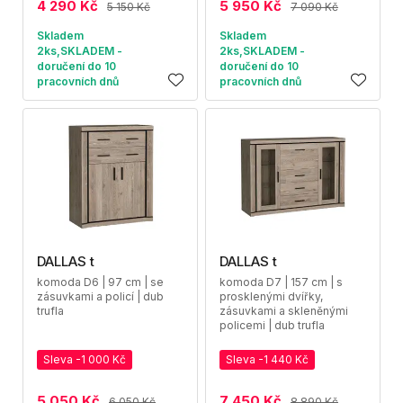
4 290 Kč
5 950 Kč
5 150 Kč
7 090 Kč
Skladem
Skladem
2ks,SKLADEM -
2ks,SKLADEM -
doručení do 10
doručení do 10
pracovních dnů
pracovních dnů
DALLAS t
DALLAS t
komoda D6 | 97 cm | se
komoda D7 | 157 cm | s
zásuvkami a policí | dub
prosklenými dvířky,
trufla
zásuvkami a skleněnými
policemi | dub trufla
Sleva -1 000 Kč
Sleva -1 440 Kč
5 050 Kč
7 450 Kč
6 050 Kč
8 890 Kč