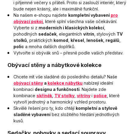
i příjemné večery s přáteli. Proto si zaslouží interiér, který
bude nejen krásný, ale i maximálně funkční.
Na našem e-shopu najdete
kompletní vybavení
pro
obývací pokoj
, které splní všechna vaše očekávání.
Vyberte si z
moderních i klasických kolekcí
,
pohodlných
sedaček
, elegantních
vitrín
, stylových
TV
stolků
, praktických
komod
,
křesel
,
lenošek
,
regálů
,
polic
a mnoha dalších doplňků.
Vytvořte si obývák snů – přesně podle vašich představ.
Obývací stěny a nábytkové kolekce
Chcete mít vše sladěné do posledního detailu? Naše
obývací stěny
a
kolekce nábytku
nabízejí ideální
kombinaci
designu a funkčnosti
. Najdete zde
kombinace
skříněk
,
TV stolky
,
vitríny
i
police
, které
vytvoří jednotný a harmonický vzhled prostoru.
Skvělé řešení pro ty, kdo chtějí
kompletní a stylově
sladěné vybavení
bez složitého hledání jednotlivých
kusů.
Sedačky, pohovky a sedací soupravy