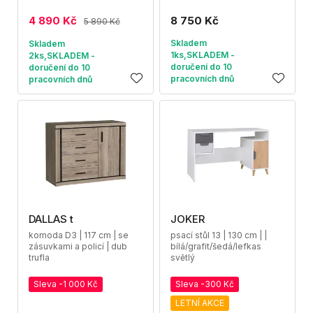
4 890 Kč
8 750 Kč
5 890 Kč
Skladem
Skladem
1ks,SKLADEM -
2ks,SKLADEM -
doručení do 10
doručení do 10
pracovních dnů
pracovních dnů
DALLAS t
JOKER
komoda D3 | 117 cm | se
psací stůl 13 | 130 cm | |
zásuvkami a policí | dub
bílá/grafit/šedá/lefkas
trufla
světlý
Sleva -1 000 Kč
Sleva -300 Kč
LETNÍ AKCE