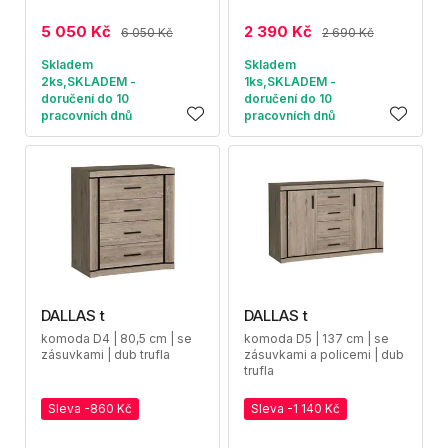
5 050 Kč
2 390 Kč
6 050 Kč
2 690 Kč
Skladem
Skladem
2ks,SKLADEM -
1ks,SKLADEM -
doručení do 10
doručení do 10
pracovních dnů
pracovních dnů
DALLAS t
DALLAS t
komoda D4 | 80,5 cm | se
komoda D5 | 137 cm | se
zásuvkami | dub trufla
zásuvkami a policemi | dub
trufla
Sleva -860 Kč
Sleva -1 140 Kč