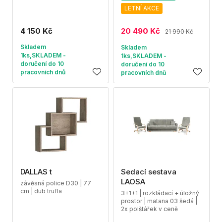
LETNÍ AKCE
4 150 Kč
20 490 Kč
21 990 Kč
Skladem
Skladem
1ks,SKLADEM -
1ks,SKLADEM -
doručení do 10
doručení do 10
pracovních dnů
pracovních dnů
DALLAS t
Sedací sestava
LAOSA
závěsná police D30 | 77
cm | dub trufla
3+1+1 | rozkládací + úložný
prostor | matana 03 šedá |
2x polštářek v ceně