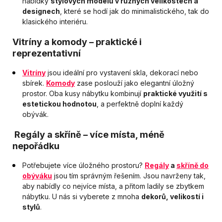
nabídky
stylových modelů v různých velikostech a
designech
, které se hodí jak do minimalistického, tak do
klasického interiéru.
Vitríny a komody – praktické i
reprezentativní
Vitríny
jsou ideální pro vystavení skla, dekorací nebo
sbírek.
Komody
zase poslouží jako elegantní úložný
prostor. Oba kusy nábytku kombinují
praktické využití s
estetickou hodnotou
, a perfektně doplní každý
obývák.
Regály a skříně – více místa, méně
nepořádku
Potřebujete více úložného prostoru?
Regály
a
skříně do
obýváku
jsou tím správným řešením. Jsou navrženy tak,
aby nabídly co nejvíce místa, a přitom ladily se zbytkem
nábytku. U nás si vyberete z mnoha
dekorů, velikostí i
stylů
.