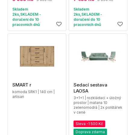
Skladem
Skladem
2ks,SKLADEM -
2ks,SKLADEM -
doručení do 10
doručení do 10
pracovních dnů
pracovních dnů
SMART r
Sedací sestava
LAOSA
komoda SRK1 | 140 cm |
artisan
3+1+1 | rozkládací + úložný
prostor | matana 10
zelenomodrá | 2x polštářek
v ceně
Sleva -1 500 Kč
Doprava zdarma