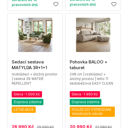
pracovních dnů
pracovních dnů
Sedací sestava
Pohovka BALOO +
MATYLDA 3R+1+1
taburet
rozkládací + úložný prostor
248 cm | rozkládací +
| zelená 39 WATER
úložný prostor | letto 11
REPELLENT
šedobéžová EASY CLEAN
Sleva -1 000 Kč
Sleva -1 990 Kč
Doprava zdarma
Doprava zdarma
LETNÍ AKCE
POUZE DO VYPRODÁNÍ
skladových zásob
28 990 Kč
20 990 Kč
29 990 Kč
22 980 Kč