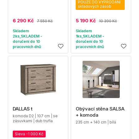
POUZE DO VYPRODÁNÍ
skladových zásob
6 290 Kč
5 190 Kč
7 550 Kč
10 390 Kč
Skladem
Skladem
2ks,SKLADEM -
1ks,SKLADEM -
doručení do 10
doručení do 10
pracovních dnů
pracovních dnů
DALLAS t
Obývací stěna SALSA
+ komoda
komoda D2 | 107 cm | se
zásuvkami | dub trufla
235 cm + 140 cm | bílá
Sleva -1 000 Kč