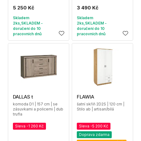
5 250 Kč
3 490 Kč
Skladem
Skladem
2ks,SKLADEM -
2ks,SKLADEM -
doručení do 10
doručení do 10
pracovních dnů
pracovních dnů
DALLAS t
FLAWIA
komoda D1 | 157 cm | se
šatní skříň 2D2S | 120 cm |
zásuvkami a policemi | dub
Stilo ab | artisan/bílá
trufla
Sleva -1 260 Kč
Sleva -5 200 Kč
Doprava zdarma