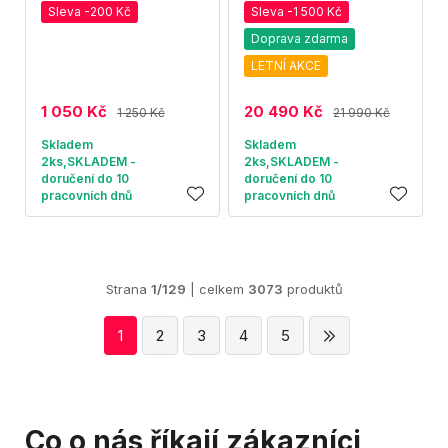
Sleva -200 Kč
Sleva -1 500 Kč
Doprava zdarma
LETNÍ AKCE
1 050 Kč
20 490 Kč
1 250 Kč
21 990 Kč
Skladem
Skladem
2ks,SKLADEM -
2ks,SKLADEM -
doručení do 10
doručení do 10
pracovních dnů
pracovních dnů
Strana
1/129
| celkem
3073
produktů
1
2
3
4
5
Co o nás říkají zákazníci