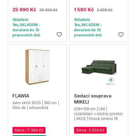
25 990 Kč
1 590 Kč
30 390 Kč
2 490 Kč
Skladem
Skladem
1ks,SKLADEM -
1ks,SKLADEM -
doručení do 10
doručení do 10
pracovních dnů
pracovních dnů
FLAWIA
Sedací souprava
MIKELI
šatní skříň 3D2S | 180 cm |
Stilo ab | artisan/bílá
228x158 cm | UNI |
rozkládací + úložný prostor
| AKCE | tmavě zelená 19
Sleva -7 360 Kč
Sleva -2 500 Kč