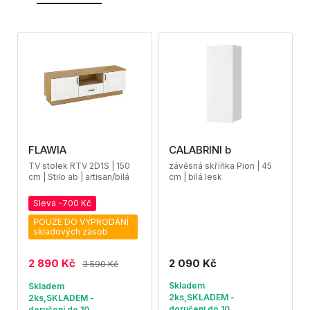
FLAWIA
CALABRINI b
TV stolek RTV 2D1S | 150
závěsná skříňka Pion | 45
cm | Stilo ab | artisan/bílá
cm | bílá lesk
Sleva -700 Kč
POUZE DO VYPRODÁNÍ
skladových zásob
2 890 Kč
2 090 Kč
3 590 Kč
Skladem
Skladem
2ks,SKLADEM -
2ks,SKLADEM -
doručení do 10
doručení do 10