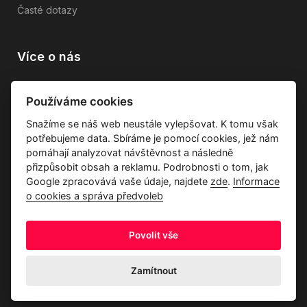
Časté dotazy
Více o nás
Vše o společnosti
Používáme cookies
Dárkové poukazy
Snažíme se náš web neustále vylepšovat. K tomu však
Průvodce tkaninami
potřebujeme data. Sbíráme je pomocí cookies, jež nám
Kontakty
pomáhají analyzovat návštěvnost a následně
přizpůsobit obsah a reklamu. Podrobnosti o tom, jak
Google zpracovává vaše údaje, najdete
zde
.
Informace
o cookies a správa předvoleb
Povolit vše
Ochrana osobních údajů
Odstoupení od kupní smlouvy
Informace o cookies a správa předvoleb
Zamítnout
© 2026 Akrim s.r.o., Všechna práva jsou vyhrazena