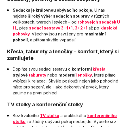
Sedačka je královnou obývacího pokoje.
U nás
najdete
široký výběr
sedacích souprav
v různých
velikostech, tvarech i stylech – od
rohovejch sedaček U
i L
, přes
sedací sestavy 3+1+1, 3+2+1
až po
klasické
pohovky
. Všechny jsou navrženy pro
maximální
pohodlí
, a přitom skvěle vypadají.
Křesla, taburety a lenošky – komfort, který si
zamilujete
Doplňte svou sedací sestavu o
komfortní
křesla
,
stylové
taburety
nebo
moderní
lenošky
, které přímo
vybízejí k relaxaci. Skvěle poslouží nejen jako pohodlné
místo pro sezení, ale i jako dekorativní prvek, který
zaujme na první pohled.
TV stolky a konferenční stolky
Bez kvalitního
TV stolku
a praktického
konferenčního
stolku
se žádný obývací pokoj neobejde. Vyberte si z