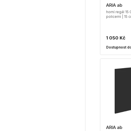
ARIA ab
horní regál 1
policemi | 15 c
1 050 Kč
Dostupnost do
ARIA ab