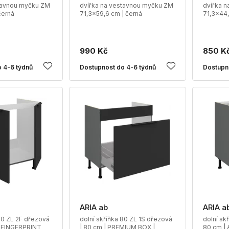
tavnou myčku ZM
dvířka na vestavnou myčku ZM
dvířka 
černá
71,3x59,6 cm | černá
71,3x44,
990 Kč
850 K
 4-6 týdnů
Dostupnost do 4-6 týdnů
Dostupn
ARIA ab
ARIA a
80 ZL 2F dřezová
dolní skříňka 80 ZL 1S dřezová
dolní sk
I FINGERPRINT
| 80 cm | PREMIUM BOX |
80 cm |