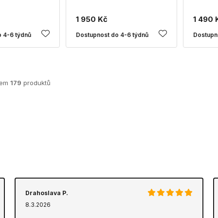
1 950 Kč
1 490 
 4-6 týdnů
Dostupnost do 4-6 týdnů
Dostupn
kem
179
produktů
Drahoslava P.
8.3.2026