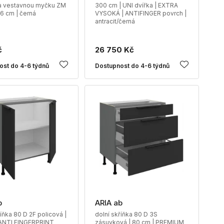
na vestavnou myčku ZM
300 cm | UNI dvířka | EXTRA
6 cm | černá
VYSOKÁ | ANTIFINGER povrch |
antracit/černá
č
26 750 Kč
ost do 4-6 týdnů
Dostupnost do 4-6 týdnů
b
ARIA ab
říňka 80 D 2F policová |
dolní skříňka 80 D 3S
 ANTI FINGERPRINT
zásuvková | 80 cm | PREMIUM