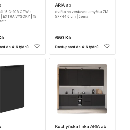
b
ARIA ab
gál 15 G-108 OTW s
dvířka na vestavnou myčku ZM
 | EXTRA VYSOKÝ | 15
57x44,6 cm | černá
acit
Kč
650 Kč
ost do 4-6 týdnů
Dostupnost do 4-6 týdnů
b
Kuchyňská linka ARIA ab