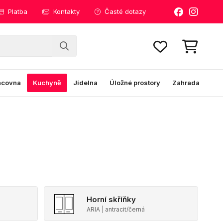
Platba
Kontakty
Časté dotazy
acovna
Kuchyně
Jídelna
Úložné prostory
Zahrada
Horní skříňky
ARIA | antracit/černá