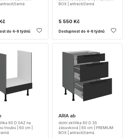
antracit/černá
BOX | antracit/černá
Kč
5 550 Kč
ost do 4-6 týdnů
Dostupnost do 4-6 týdnů
b
ARIA ab
říňka 60 D GAZ na
dolní skříňka 60 D 3S
u troubu | 60 cm |
zásuvková | 60 cm | PREMIUM
/černá
BOX | antracit/černá