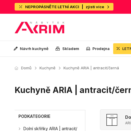
NEPROPÁSNĚTE LETNÍ AKCI
zjisti více
Návrh kuchyně
Skladem
Prodejna
LET
Domů
Kuchyně
Kuchyně ARIA | antracit/černá
Kuchyně ARIA | antracit/čer
PODKATEGORIE
Do
ARI
Dolní skříňky ARIA | antracit/