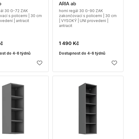
b
ARIA ab
gál 30 G-72 ZAK
horní regál 30 G-90 ZAK
ací s policemi | 30 cm
zakončovací s policemi | 30 cm
vedení | antracit
| VYSOKÝ | UNI provedení |
antracit
Kč
1 490 Kč
ost do 4-6 týdnů
Dostupnost do 4-6 týdnů