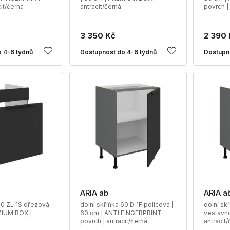
it/černá
antracit/černá
povrch | 
3 350 Kč
2 390 
 4-6 týdnů
Dostupnost do 4-6 týdnů
Dostupn
ARIA ab
ARIA a
60 ZL 1S dřezová
dolní skříňka 60 D 1F policová |
dolní sk
MIUM BOX |
60 cm | ANTI FINGERPRINT
vestavno
povrch | antracit/černá
antracit