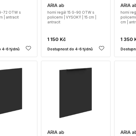
ARIA ab
ARIA a
5 G-72 OTW s
horní regál 15 G-90 OTW s
horní re
m | antracit
policemi | VYSOKÝ | 15 cm |
policemi
antracit
cm | antr
1 150 Kč
1 350 
 4-6 týdnů
Dostupnost do 4-6 týdnů
Dostupn
ARIA ab
ARIA a