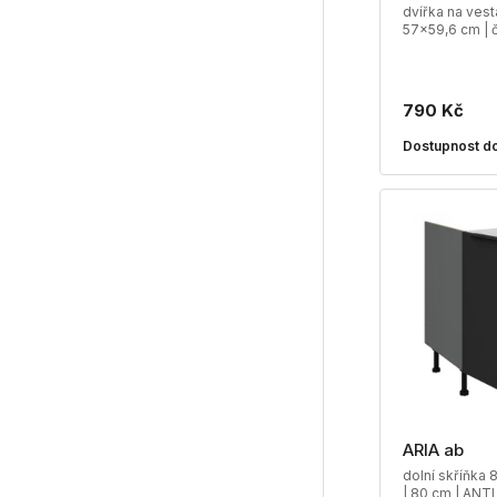
dvířka na ves
57x59,6 cm | 
790 Kč
Dostupnost do
ARIA ab
dolní skříňka 
| 80 cm | ANT