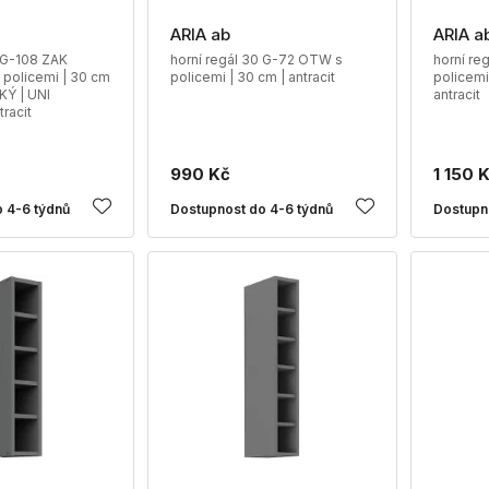
ARIA ab
ARIA a
0 G-108 ZAK
horní regál 30 G-72 OTW s
horní re
 policemi | 30 cm
policemi | 30 cm | antracit
policemi
Ý | UNI
antracit
tracit
990 Kč
1 150 
 4-6 týdnů
Dostupnost do 4-6 týdnů
Dostupn