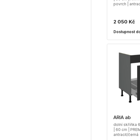
povrch | antrac
2 050 Kč
Dostupnost do
ARIA ab
dolní skříňka 
| 60 cm | PRE
antracit/černá