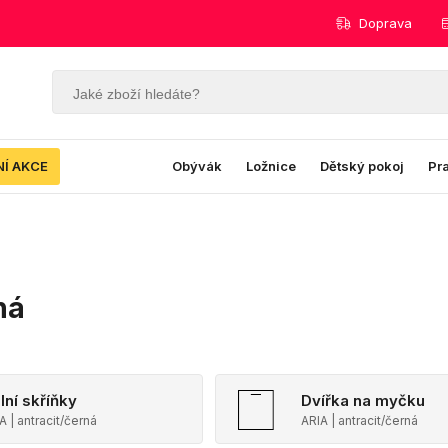
Doprava
NÍ AKCE
Obývák
Ložnice
Dětský pokoj
Pr
ná
lní skříňky
Dvířka na myčku
A | antracit/černá
ARIA | antracit/černá