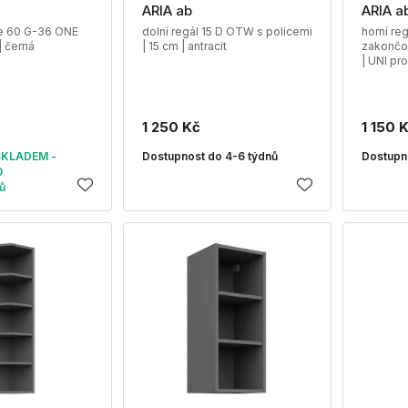
ARIA ab
ARIA a
ce 60 G-36 ONE
dolní regál 15 D OTW s policemi
horní re
| černá
| 15 cm | antracit
zakončov
| UNI pro
1 250 Kč
1 150 
SKLADEM -
Dostupnost do 4-6 týdnů
Dostupn
0
ů