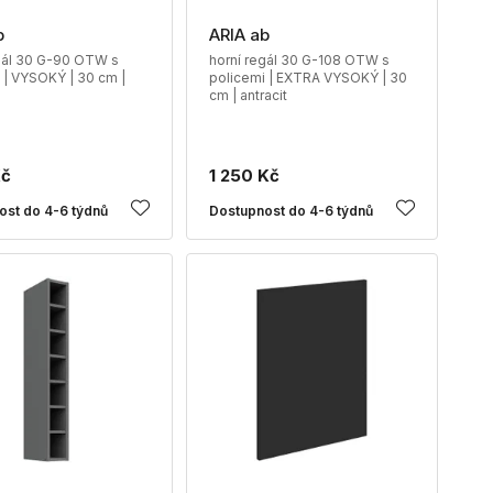
b
ARIA ab
gál 30 G-90 OTW s
horní regál 30 G-108 OTW s
 | VYSOKÝ | 30 cm |
policemi | EXTRA VYSOKÝ | 30
cm | antracit
Kč
1 250 Kč
ost do 4-6 týdnů
Dostupnost do 4-6 týdnů