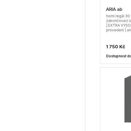
ARIA ab
horní regál 3
zakončovací s
| EXTRA VYSOK
provedení | an
1 750 Kč
Dostupnost do