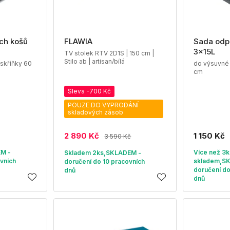
ch košů
FLAWIA
Sada odp
3x15L
TV stolek RTV 2D1S | 150 cm |
Stilo ab | artisan/bílá
skříňky 60
do výsuvné 
cm
Sleva -700 Kč
POUZE DO VYPRODÁNÍ
skladových zásob
2 890 Kč
1 150 Kč
3 590 Kč
EM -
Více než 3k
Skladem 2ks,SKLADEM -
vních
skladem,S
doručení do 10 pracovních
doručení do
dnů
dnů