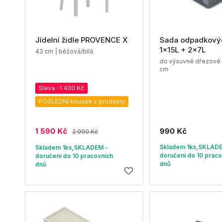
Jídelní židle PROVENCE X
Sada odpadkový
1x15L + 2x7L
43 cm | béžová/bílá
do výsuvné dřezové 
cm
Sleva -1 400 Kč
POSLEDNÍ kousek z prodejny
1 590 Kč
990 Kč
2 990 Kč
Skladem 1ks,SKLAD
Skladem 1ks,SKLADEM -
doručení do 10 praco
doručení do 10 pracovních
dnů
dnů