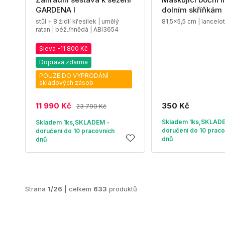
GARDENA I
dolním skříňkám
stůl + 8 židlí křesílek | umělý
81,5x5,5 cm | lancelo
ratan | béž./hnědá | ABI3654
Sleva -11 800 Kč
Doprava zdarma
POUZE DO VYPRODÁNÍ
skladových zásob
11 990 Kč
350 Kč
23 790 Kč
Skladem 1ks,SKLAD
Skladem 1ks,SKLADEM -
doručení do 10 praco
doručení do 10 pracovních
dnů
dnů
Strana
1/26
| celkem
633
produktů