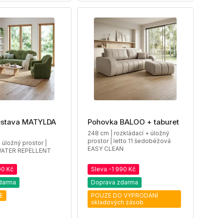
estava MATYLDA
Pohovka BALOO + taburet
248 cm | rozkládací + úložný
prostor | letto 11 šedobéžová
 úložný prostor |
EASY CLEAN
WATER REPELLENT
00 Kč
Sleva -1 990 Kč
darma
Doprava zdarma
E
POUZE DO VYPRODÁNÍ
skladových zásob