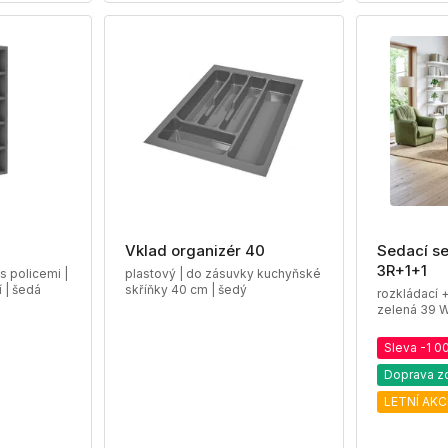
Vklad organizér 40
Sedací s
3R+1+1
s policemi |
plastový | do zásuvky kuchyňské
 | šedá
skříňky 40 cm | šedý
rozkládací +
zelená 39 
Sleva -1 0
Doprava z
LETNÍ AKC