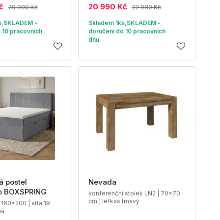
č
20 990 Kč
29 990 Kč
22 980 Kč
s,SKLADEM -
Skladem 1ks,SKLADEM -
 10 pracovních
doručení do 10 pracovních
dnů
 postel
Nevada
o BOXSPRING
konferenční stolek LN2 | 70x70
cm | lefkas tmavý
 160x200 | alfa 19
ná