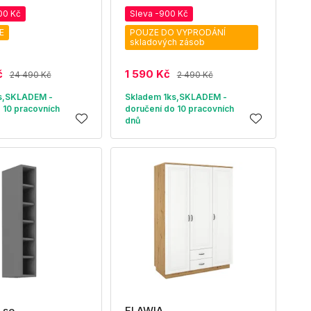
00 Kč
Sleva -900 Kč
E
POUZE DO VYPRODÁNÍ
skladových zásob
č
1 590 Kč
24 490 Kč
2 490 Kč
s,SKLADEM -
Skladem 1ks,SKLADEM -
 10 pracovních
doručení do 10 pracovních
dnů
 se
FLAWIA