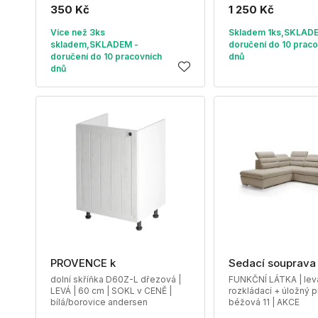
350 Kč
1 250 Kč
Více než 3ks
Skladem 1ks,SKLAD
skladem,SKLADEM -
doručení do 10 praco
doručení do 10 pracovních
dnů
dnů
PROVENCE k
Sedací souprav
dolní skříňka D60Z-L dřezová |
FUNKČNÍ LÁTKA | levá
LEVÁ | 60 cm | SOKL v CENĚ |
rozkládací + úložný p
bílá/borovice andersen
béžová 11 | AKCE