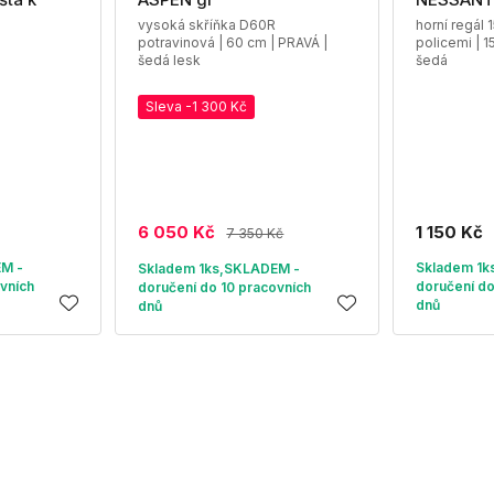
vysoká skříňka D60R
horní regál
potravinová | 60 cm | PRAVÁ |
policemi | 1
t
šedá lesk
šedá
Sleva -1 300 Kč
6 050 Kč
1 150 Kč
7 350 Kč
EM -
Skladem 1k
Skladem 1ks,SKLADEM -
vních
doručení do
doručení do 10 pracovních
dnů
dnů