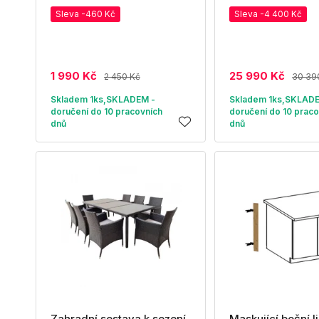
Sleva -460 Kč
Sleva -4 400 Kč
1 990 Kč
25 990 Kč
2 450 Kč
30 39
Skladem 1ks,SKLADEM -
Skladem 1ks,SKLAD
doručení do 10 pracovních
doručení do 10 praco
dnů
dnů
Zahradní sestava k sezení
Maskující boční li