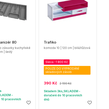
anizér 80
Trafiko
do zásuvky kuchyňské
komoda 10 | 120 cm | bílá/růžová
cm | šedý
Sleva -1 800 Kč
POUZE DO VYPRODÁNÍ
skladových zásob
390 Kč
2 190 Kč
s
Skladem 3ks,SKLADEM -
KLADEM -
doručení do 10 pracovních
 10 pracovních
dnů