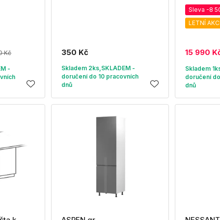
Sleva -8 5
LETNÍ AKC
350 Kč
15 990 K
0 Kč
Skladem 2ks,SKLADEM -
EM -
Skladem 1k
doručení do 10 pracovních
vních
doručení do
dnů
dnů
šta k
ASPEN gr
NESSANT