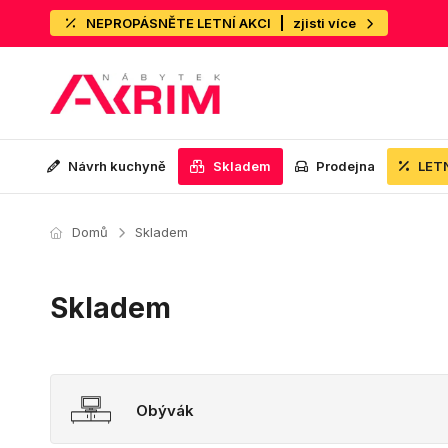
NEPROPÁSNĚTE LETNÍ AKCI
zjisti více
Návrh kuchyně
Skladem
Prodejna
LET
Domů
Skladem
Skladem
Obývák