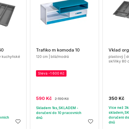
60
Trafiko m komoda 10
Vklad org
ky kuchyňské
120 cm | bílá/modrá
plastový | 
skříňky 80 
Sleva -1 600 Kč
590 Kč
350 Kč
2 190 Kč
Více než 3k
Skladem 1ks,SKLADEM -
skladem,S
doručení do 10 pracovních
vních
doručení do
dnů
dnů