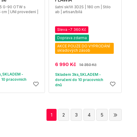
 15 G-90 OTW s
šatní skříň 3D2S | 180 cm | Stilo
5 cm | UNI provedení |
ab | artisan/bílá
Sleva -7 360 Kč
Doprava zdarma
AKCE POUZE DO VYPRODÁNÍ
skladových zásob
6 990 Kč
14 350 Kč
s,SKLADEM -
Skladem 3ks,SKLADEM -
 10 pracovních
doručení do 10 pracovních
dnů
1
2
3
4
5