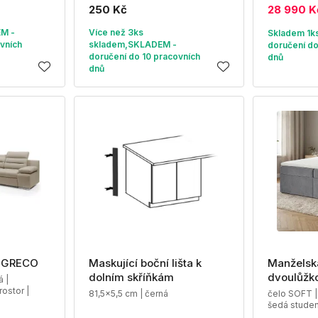
250 Kč
28 990 K
EM -
Více než 3ks
Skladem 1k
vních
skladem,SKLADEM -
doručení do
doručení do 10 pracovních
dnů
dnů
a GRECO
Maskující boční lišta k
Manželská
dolním skříňkám
dvoulůžk
 |
rostor |
81,5x5,5 cm | černá
čelo SOFT |
šedá stude