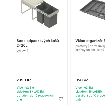
Sada odpadkových košů
Vklad organizér 
2x20L
plastový | do zásuv
skříňky 60 cm | šedý
výsuvné
2 190 Kč
350 Kč
Více než 3ks
Více než 3ks
skladem,SKLADEM -
skladem,SKLADEM -
doručení do 10 pracovních
doručení do 10 praco
dnů
dnů