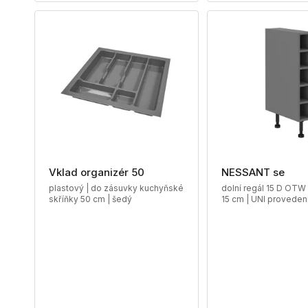
Vklad organizér 50
NESSANT se
plastový | do zásuvky kuchyňské
dolní regál 15 D OTW 
skříňky 50 cm | šedý
15 cm | UNI provedení