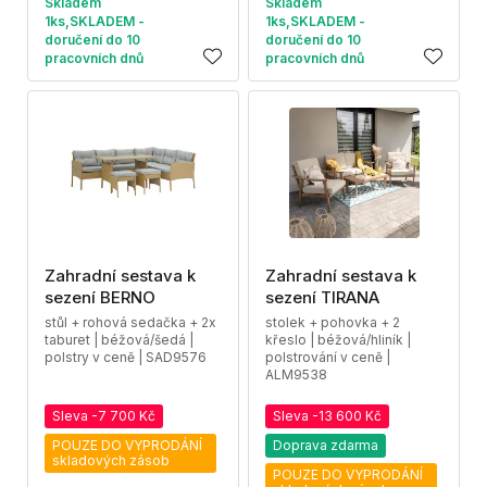
Skladem
Skladem
1ks,SKLADEM -
1ks,SKLADEM -
doručení do 10
doručení do 10
pracovních dnů
pracovních dnů
Zahradní sestava k
Zahradní sestava k
sezení BERNO
sezení TIRANA
stůl + rohová sedačka + 2x
stolek + pohovka + 2
taburet | béžová/šedá |
křeslo | béžová/hliník |
polstry v ceně | SAD9576
polstrování v ceně |
ALM9538
Sleva -7 700 Kč
Sleva -13 600 Kč
POUZE DO VYPRODÁNÍ
Doprava zdarma
skladových zásob
POUZE DO VYPRODÁNÍ