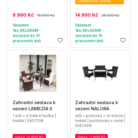
skladových zásob
8 990 Kč
14 990 Kč
16 690 Kč
28 590 Kč
Skladem
Skladem
1ks,SKLADEM -
1ks,SKLADEM -
doručení do 10
doručení do 10
pracovních dnů
pracovních dnů
Zahradní sestava k
Zahradní sestava k
sezení LAMEZIA II
sezení NALORA
1 stůl + 4 židle křesílka |
stůl + pohovka + 2x křeslo |
hnědá | SAD1708
hnědá | polstrování v ceně |
SAD1408
Sleva -5 600 Kč
Sleva -1 900 Kč