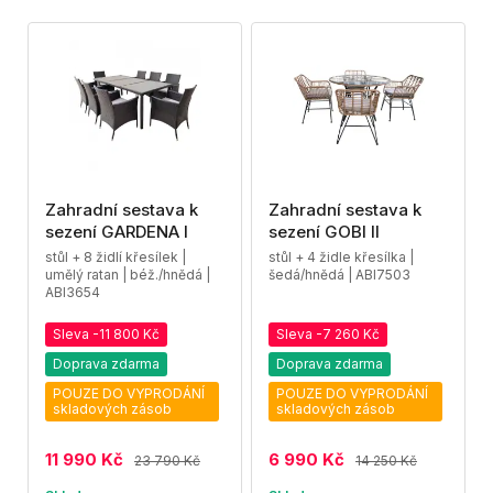
Zahradní sestava k
Zahradní sestava k
sezení GARDENA I
sezení GOBI II
stůl + 8 židlí křesílek |
stůl + 4 židle křesílka |
umělý ratan | béž./hnědá |
šedá/hnědá | ABI7503
ABI3654
Sleva -11 800 Kč
Sleva -7 260 Kč
Doprava zdarma
Doprava zdarma
POUZE DO VYPRODÁNÍ
POUZE DO VYPRODÁNÍ
skladových zásob
skladových zásob
11 990 Kč
6 990 Kč
23 790 Kč
14 250 Kč