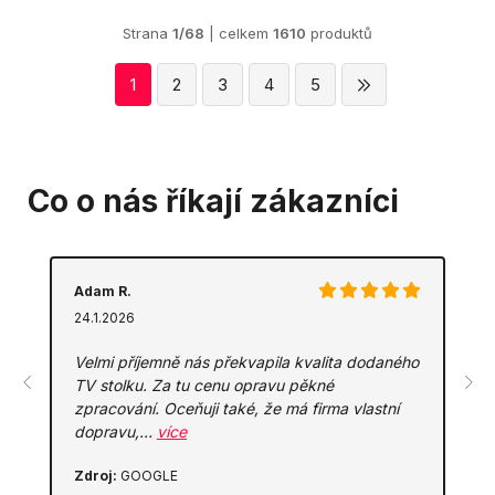
Strana
1/68
| celkem
1610
produktů
1
2
3
4
5
Co o nás říkají zákazníci
Adam R.
24.1.2026
Velmi příjemně nás překvapila kvalita dodaného
TV stolku. Za tu cenu opravu pěkné
zpracování. Oceňuji také, že má firma vlastní
dopravu,…
více
Zdroj:
GOOGLE