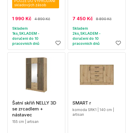
POUZE DO VYPRODÁNÍ
skladových zásob
1 990 Kč
7 450 Kč
4 890 Kč
8 890 Kč
Skladem
Skladem
1ks,SKLADEM -
2ks,SKLADEM -
doručení do 10
doručení do 10
pracovních dnů
pracovních dnů
Šatní skříň NELLY 3D
SMART r
se zrcadlem +
komoda SRK1 | 140 cm |
nástavec
artisan
155 cm | artisan