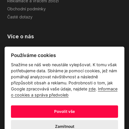
Reklamace a vrácení zboží
Obchodní podmínky
Časté dotazy
Více o nás
Vše o společnosti
Používáme cookies
Dárkové poukazy
Snažíme se náš web neustále vylepšovat. K tomu však
Průvodce tkaninami
potřebujeme data. Sbíráme je pomocí cookies, jež nám
Kontakty
pomáhají analyzovat návštěvnost a následně
přizpůsobit obsah a reklamu. Podrobnosti o tom, jak
Google zpracovává vaše údaje, najdete
zde
.
Informace
o cookies a správa předvoleb
Povolit vše
Ochrana osobních údajů
Odstoupení od kupní smlouvy
Informace o cookies a správa předvoleb
Zamítnout