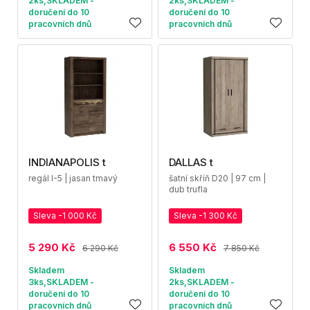
2ks,SKLADEM -
2ks,SKLADEM -
doručení do 10
doručení do 10
pracovních dnů
pracovních dnů
INDIANAPOLIS t
DALLAS t
regál I-5 | jasan tmavý
šatní skříň D20 | 97 cm |
dub trufla
Sleva -1 000 Kč
Sleva -1 300 Kč
5 290 Kč
6 550 Kč
6 290 Kč
7 850 Kč
Skladem
Skladem
3ks,SKLADEM -
2ks,SKLADEM -
doručení do 10
doručení do 10
pracovních dnů
pracovních dnů