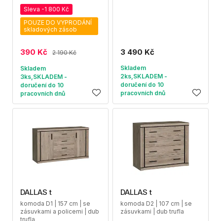
Sleva -1 800 Kč
POUZE DO VYPRODÁNÍ
skladových zásob
390 Kč
3 490 Kč
2 190 Kč
Skladem
Skladem
2ks,SKLADEM -
3ks,SKLADEM -
doručení do 10
doručení do 10
pracovních dnů
pracovních dnů
DALLAS t
DALLAS t
komoda D1 | 157 cm | se
komoda D2 | 107 cm | se
zásuvkami a policemi | dub
zásuvkami | dub trufla
trufla