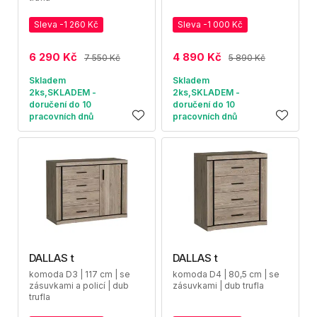
Sleva -1 260 Kč
Sleva -1 000 Kč
6 290 Kč
4 890 Kč
7 550 Kč
5 890 Kč
Skladem
Skladem
2ks,SKLADEM -
2ks,SKLADEM -
doručení do 10
doručení do 10
pracovních dnů
pracovních dnů
DALLAS t
DALLAS t
komoda D3 | 117 cm | se
komoda D4 | 80,5 cm | se
zásuvkami a policí | dub
zásuvkami | dub trufla
trufla