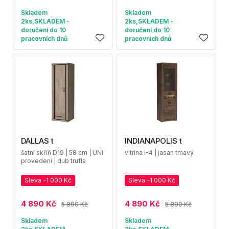
Skladem
Skladem
2ks,SKLADEM -
2ks,SKLADEM -
doručení do 10
doručení do 10
pracovních dnů
pracovních dnů
DALLAS t
INDIANAPOLIS t
šatní skříň D19 | 58 cm | UNI
vitrína I-4 | jasan tmavý
provedení | dub trufla
Sleva -1 000 Kč
Sleva -1 000 Kč
4 890 Kč
4 890 Kč
5 890 Kč
5 890 Kč
Skladem
Skladem