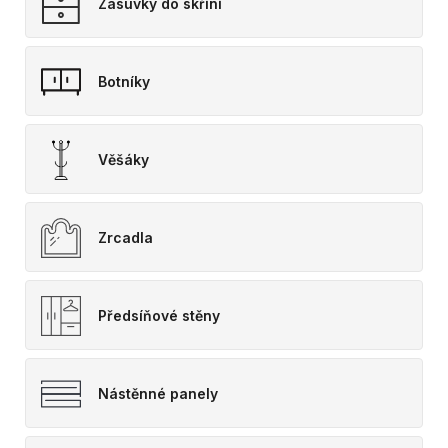
Zásuvky do skříní
Botníky
Věšáky
Zrcadla
Předsíňové stěny
Nástěnné panely