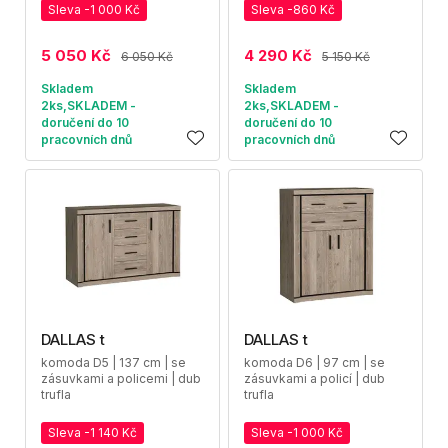
Sleva -1 000 Kč
Sleva -860 Kč
5 050 Kč
4 290 Kč
6 050 Kč
5 150 Kč
Skladem
Skladem
2ks,SKLADEM -
2ks,SKLADEM -
doručení do 10
doručení do 10
pracovních dnů
pracovních dnů
DALLAS t
DALLAS t
komoda D5 | 137 cm | se
komoda D6 | 97 cm | se
zásuvkami a policemi | dub
zásuvkami a policí | dub
trufla
trufla
Sleva -1 140 Kč
Sleva -1 000 Kč