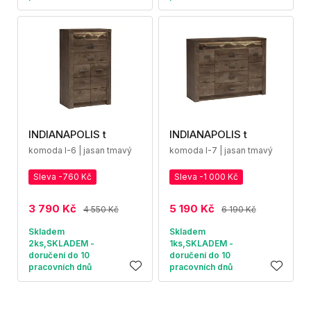
INDIANAPOLIS t
INDIANAPOLIS t
komoda I-6 | jasan tmavý
komoda I-7 | jasan tmavý
Sleva -760 Kč
Sleva -1 000 Kč
3 790 Kč
5 190 Kč
4 550 Kč
6 190 Kč
Skladem
Skladem
2ks,SKLADEM -
1ks,SKLADEM -
doručení do 10
doručení do 10
pracovních dnů
pracovních dnů