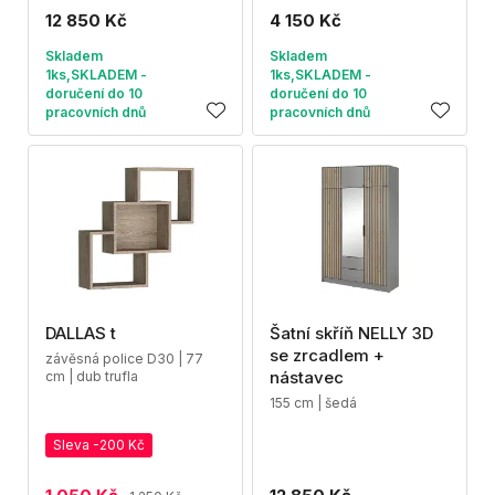
12 850 Kč
4 150 Kč
Skladem
Skladem
1ks,SKLADEM -
1ks,SKLADEM -
doručení do 10
doručení do 10
pracovních dnů
pracovních dnů
DALLAS t
Šatní skříň NELLY 3D
se zrcadlem +
závěsná police D30 | 77
nástavec
cm | dub trufla
155 cm | šedá
Sleva -200 Kč