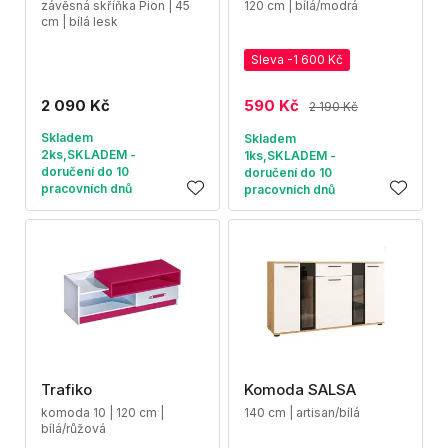
závěsná skříňka Pion | 45
120 cm | bílá/modrá
cm | bílá lesk
Sleva -1 600 Kč
2 090 Kč
590 Kč
2 190 Kč
Skladem
Skladem
2ks,SKLADEM -
1ks,SKLADEM -
doručení do 10
doručení do 10
pracovních dnů
pracovních dnů
Trafiko
Komoda SALSA
komoda 10 | 120 cm |
140 cm | artisan/bílá
bílá/růžová