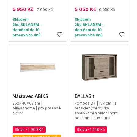
5 950 Kč
5 050 Kč
7 090 Kč
6 050 Kč
Skladem
Skladem
2ks,SKLADEM -
2ks,SKLADEM -
doručení do 10
doručení do 10
pracovních dnů
pracovních dnů
Nástavec ABIKS
DALLAS t
250x40x62 cm |
komoda D7 | 157 cm | s
bílá/sonoma | pro posuvné
prosklenými dvířky,
skříně
zásuvkami a skleněnými
policemi | dub trufla
Sleva -2 900 Kč
Sleva -1 440 Kč