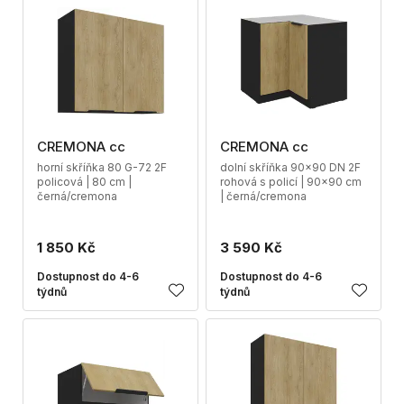
CREMONA cc
CREMONA cc
horní skříňka 80 G-72 2F
dolní skříňka 90x90 DN 2F
policová | 80 cm |
rohová s policí | 90x90 cm
černá/cremona
| černá/cremona
1 850 Kč
3 590 Kč
Dostupnost do 4-6
Dostupnost do 4-6
týdnů
týdnů