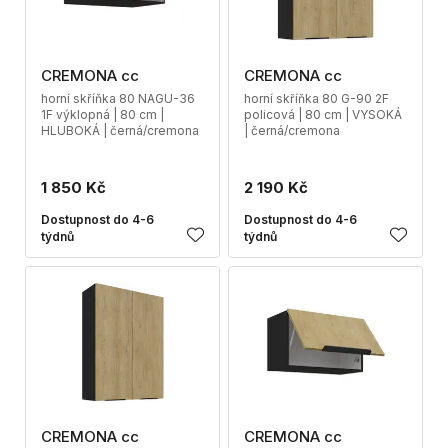
CREMONA cc
CREMONA cc
horní skříňka 80 NAGU-36
horní skříňka 80 G-90 2F
1F výklopná | 80 cm |
policová | 80 cm | VYSOKÁ
HLUBOKÁ | černá/cremona
| černá/cremona
1 850 Kč
2 190 Kč
Dostupnost do 4-6
Dostupnost do 4-6
týdnů
týdnů
CREMONA cc
CREMONA cc