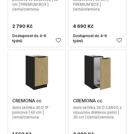
cm | PREMIUM BOX |
PREMIUM BOX |
černá/cremona
černá/cremona
2 790 Kč
4 690 Kč
Dostupnost do 4-6
Dostupnost do 4-6
týdnů
týdnů
CREMONA cc
CREMONA cc
dolní skříňka 40 D 1F
dolní skříňka 30 D CARGO s
policová | 40 cm |
výsuvnou drátěnou policí |
černá/cremona
30 cm | černá/cremona