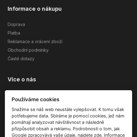
Informace o nákupu
Doprava
Platba
Reklamace a vrácení zboží
Obchodní podmínky
Časté dotazy
Více o nás
Vše o společnosti
Používáme cookies
Dárkové poukazy
Snažíme se náš web neustále vylepšovat. K tomu však
Průvodce tkaninami
potřebujeme data. Sbíráme je pomocí cookies, jež nám
Kontakty
pomáhají analyzovat návštěvnost a následně
přizpůsobit obsah a reklamu. Podrobnosti o tom, jak
Google zpracovává vaše údaje, najdete
zde
.
Informace