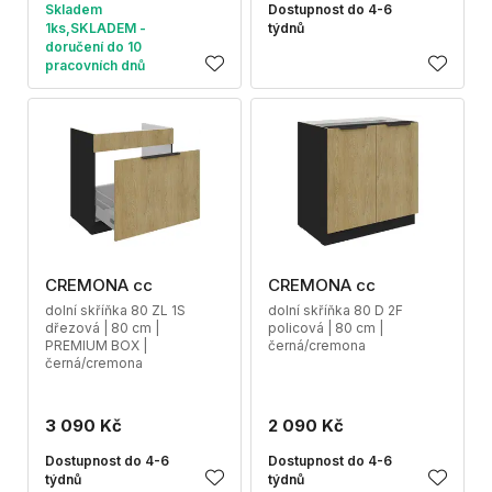
Skladem
Dostupnost do 4-6
1ks,SKLADEM -
týdnů
doručení do 10
pracovních dnů
CREMONA cc
CREMONA cc
dolní skříňka 80 ZL 1S
dolní skříňka 80 D 2F
dřezová | 80 cm |
policová | 80 cm |
PREMIUM BOX |
černá/cremona
černá/cremona
3 090 Kč
2 090 Kč
Dostupnost do 4-6
Dostupnost do 4-6
týdnů
týdnů