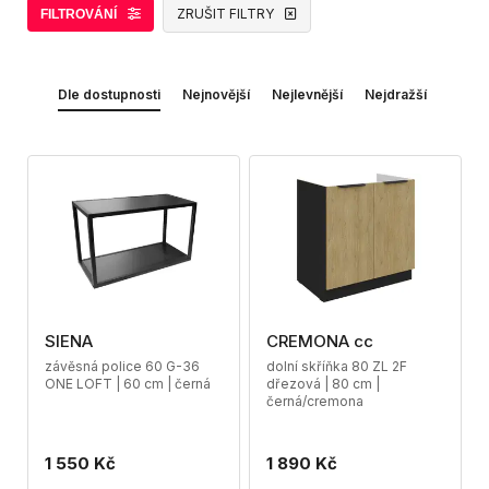
ZRUŠIT FILTRY
FILTROVÁNÍ
Dle dostupnosti
Nejnovější
Nejlevnější
Nejdražší
SIENA
CREMONA cc
závěsná police 60 G-36
dolní skříňka 80 ZL 2F
ONE LOFT | 60 cm | černá
dřezová | 80 cm |
černá/cremona
1 550 Kč
1 890 Kč