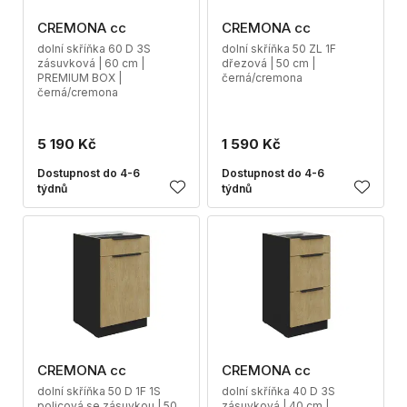
CREMONA cc
CREMONA cc
dolní skříňka 60 D 3S
dolní skříňka 50 ZL 1F
zásuvková | 60 cm |
dřezová | 50 cm |
PREMIUM BOX |
černá/cremona
černá/cremona
5 190 Kč
1 590 Kč
Dostupnost do 4-6
Dostupnost do 4-6
týdnů
týdnů
CREMONA cc
CREMONA cc
dolní skříňka 50 D 1F 1S
dolní skříňka 40 D 3S
policová se zásuvkou | 50
zásuvková | 40 cm |