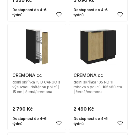
1 550 Kč
3 090 Kč
Dostupnost do 4-6
Dostupnost do 4-6
týdnů
týdnů
CREMONA cc
CREMONA cc
dolní skříňka 15 D CARGO s
dolní skříňka 105 ND 1F
výsuvnou drátěnou policí |
rohová s policí | 105x60 cm
15 cm | černá/cremona
| černá/cremona
2 790 Kč
2 490 Kč
Dostupnost do 4-6
Dostupnost do 4-6
týdnů
týdnů