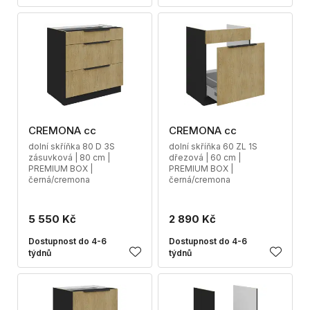
CREMONA cc
CREMONA cc
dolní skříňka 80 D 3S
dolní skříňka 60 ZL 1S
zásuvková | 80 cm |
dřezová | 60 cm |
PREMIUM BOX |
PREMIUM BOX |
černá/cremona
černá/cremona
5 550 Kč
2 890 Kč
Dostupnost do 4-6
Dostupnost do 4-6
týdnů
týdnů