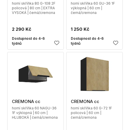
horní skříňka 80 G-108 2F
horní skříňka 60 GU-36 1F
policová | 80 cm | EXTRA
výklopná | 60 cm |
VYSOKÁ | černá/cremona
černá/cremona
2 290 Kč
1 250 Kč
Dostupnost do 4-6
Dostupnost do 4-6
týdnů
týdnů
CREMONA cc
CREMONA cc
horní skříňka 60 NAGU-36
horní skříňka 60 G-72 1F
1F výklopná | 60 cm |
policová | 60 cm |
HLUBOKÁ | černá/cremona
černá/cremona