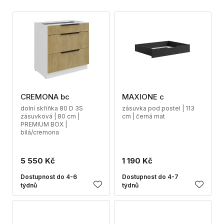
CREMONA bc
MAXIONE c
dolní skříňka 80 D 3S
zásuvka pod postel | 113
zásuvková | 80 cm |
cm | černá mat
PREMIUM BOX |
bílá/cremona
5 550 Kč
1 190 Kč
Dostupnost do 4-6
Dostupnost do 4-7
týdnů
týdnů