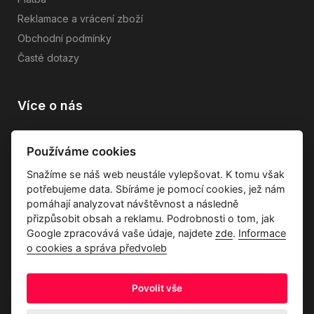
Reklamace a vrácení zboží
Obchodní podmínky
Časté dotazy
Více o nás
Vše o společnosti
Používáme cookies
Dárkové poukazy
Snažíme se náš web neustále vylepšovat. K tomu však
Průvodce tkaninami
potřebujeme data. Sbíráme je pomocí cookies, jež nám
Kontakty
pomáhají analyzovat návštěvnost a následně
přizpůsobit obsah a reklamu. Podrobnosti o tom, jak
Google zpracovává vaše údaje, najdete
zde
.
Informace
o cookies a správa předvoleb
Povolit vše
Ochrana osobních údajů
Odstoupení od kupní smlouvy