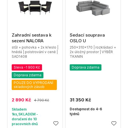
Zahradní sestava k
Sedací souprava
sezení NALORA
OSLO U
stůl + pohovka + 2x křeslo |
250x310x170 | rozkládací +
hnědá | polstrování v ceně |
2x úložný prostor | VÝBĚR
SAD1408
TKANIN
Sleva -1 900 Kč
Doprava zdarma
Doprava zdarma
POUZE DO VYPRODÁNÍ
skladových zásob
2 890 Kč
31 350 Kč
4 790 Kč
Dostupnost do 4-6
Skladem
týdnů
1ks,SKLADEM -
doručení do 10
pracovních dnů