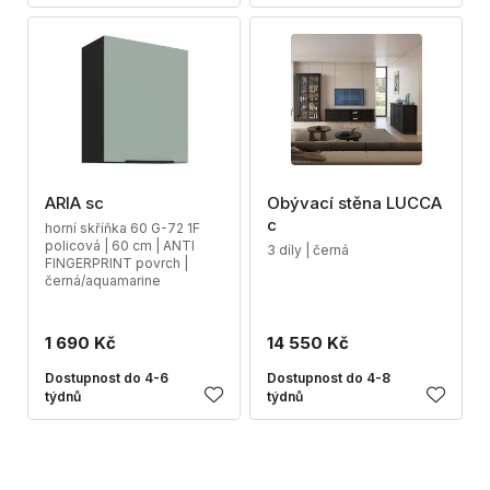
ARIA sc
Obývací stěna LUCCA
c
horní skříňka 60 G-72 1F
policová | 60 cm | ANTI
3 díly | černá
FINGERPRINT povrch |
černá/aquamarine
1 690 Kč
14 550 Kč
Dostupnost do 4-6
Dostupnost do 4-8
týdnů
týdnů