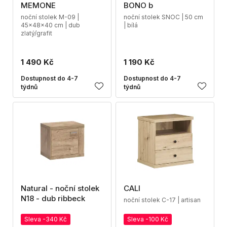
MEMONE
BONO b
noční stolek M-09 |
noční stolek SNOC | 50 cm
45x48x40 cm | dub
| bílá
zlatý/grafit
1 490 Kč
1 190 Kč
Dostupnost do 4-7
Dostupnost do 4-7
týdnů
týdnů
Natural - noční stolek
CALI
N18 - dub ribbeck
noční stolek C-17 | artisan
Sleva -340 Kč
Sleva -100 Kč