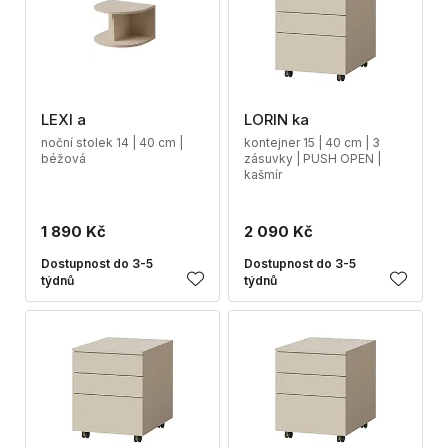
LEXI a
LORIN ka
noční stolek 14 | 40 cm |
kontejner 15 | 40 cm | 3
béžová
zásuvky | PUSH OPEN |
kašmír
1 890 Kč
2 090 Kč
Dostupnost do 3-5
Dostupnost do 3-5
týdnů
týdnů