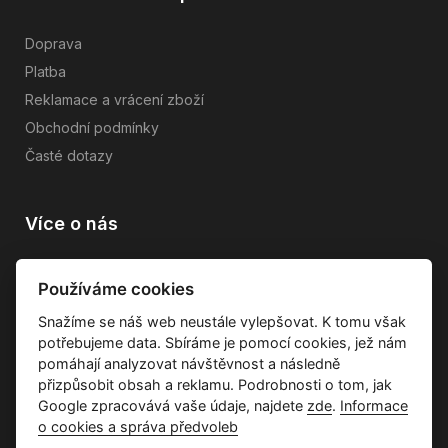
Doprava
Platba
Reklamace a vrácení zboží
Obchodní podmínky
Časté dotazy
Více o nás
Vše o společnosti
Používáme cookies
Dárkové poukazy
Snažíme se náš web neustále vylepšovat. K tomu však
Průvodce tkaninami
potřebujeme data. Sbíráme je pomocí cookies, jež nám
Kontakty
pomáhají analyzovat návštěvnost a následně
přizpůsobit obsah a reklamu. Podrobnosti o tom, jak
Google zpracovává vaše údaje, najdete
zde
.
Informace
o cookies a správa předvoleb