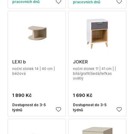
pracovních dnů
pracovních dnů
LEXI b
JOKER
noční stolek 14 | 40 cm |
noční stolek 11 | 41 cm | |
béžová
bílá/grafit/šedá/lefkas
světlý
1 890 Kč
1 690 Kč
Dostupnost do 3-5
Dostupnost do 3-5
týdnů
týdnů