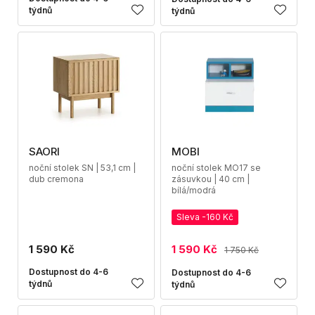
týdnů
týdnů
SAORI
MOBI
noční stolek SN | 53,1 cm |
noční stolek MO17 se
dub cremona
zásuvkou | 40 cm |
bílá/modrá
Sleva -160 Kč
1 590 Kč
1 590 Kč
1 750 Kč
Dostupnost do 4-6
Dostupnost do 4-6
týdnů
týdnů