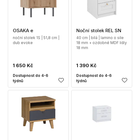
OSAKA e
Noční stolek REL SN
noční stolek 1S | 51,8 cm |
40 cm | bílá | lamino o síle
dub evoke
18 mm + ozdobné MDF lišty
18 mm
1 650 Kč
1 390 Kč
Dostupnost do 4-6
Dostupnost do 4-6
týdnů
týdnů