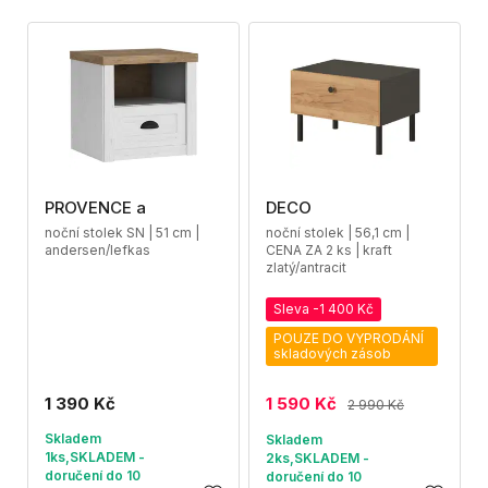
PROVENCE a
DECO
noční stolek SN | 51 cm |
noční stolek | 56,1 cm |
andersen/lefkas
CENA ZA 2 ks | kraft
zlatý/antracit
Sleva -1 400 Kč
POUZE DO VYPRODÁNÍ
skladových zásob
1 390 Kč
1 590 Kč
2 990 Kč
Skladem
Skladem
1ks,SKLADEM -
2ks,SKLADEM -
doručení do 10
doručení do 10