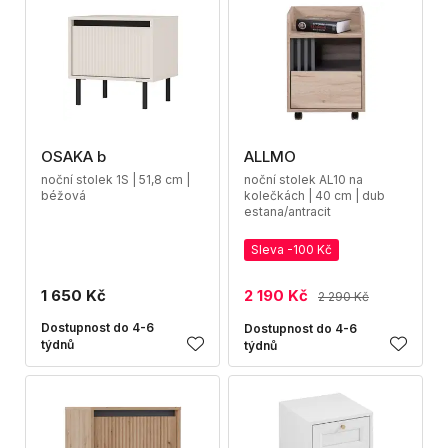
OSAKA b
ALLMO
noční stolek 1S | 51,8 cm |
noční stolek AL10 na
béžová
kolečkách | 40 cm | dub
estana/antracit
Sleva -100 Kč
1 650 Kč
2 190 Kč
2 290 Kč
Dostupnost do 4-6
Dostupnost do 4-6
týdnů
týdnů