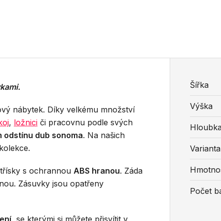
Šířka
vkami.
Výška
rový nábytek. Díky velkému množství
koj
,
ložnici
či pracovnu podle svých
Hloubk
m odstínu dub sonoma
. Na našich
 kolekce.
Varianta
Hmotno
otřísky s ochrannou
ABS hranou
. Záda
anou. Zásuvky jsou opatřeny
Počet ba
ení
, se kterými si můžete přisvítit v