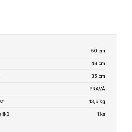
50 cm
48 cm
a
35 cm
PRAVÁ
st
13,6 kg
líků
1 ks