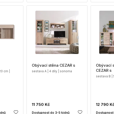
Obývací stěna CEZAR s
Obývací s
CEZAR s
20 cm |
sestava A | 4 díly | sonoma
sestava B | 
11 750 Kč
12 790 K
ýdnů
Dostupnost do 3-5 týdnů
Dostupnost 