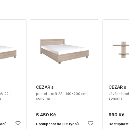
CEZAR s
CEZAR s
št 22 |
postel + rošt 23 | 140x200 cm |
závěsná poli
a
sonoma
sonoma
5 450 Kč
990 Kč
ýdnů
Dostupnost do 3-5 týdnů
Dostupnost 