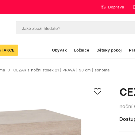
Doprava
NÍ AKCE
Obývák
Ložnice
Dětský pokoj
Pr
oma
CEZAR s
noční stolek 21 | PRAVÁ | 50 cm | sonoma
CE
noční 
Dostup