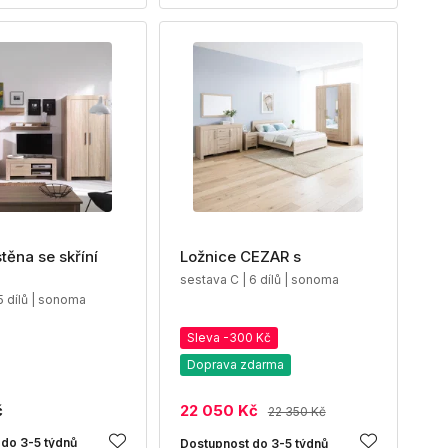
těna se skříní
Ložnice CEZAR s
sestava C | 6 dílů | sonoma
5 dílů | sonoma
Sleva -300 Kč
Doprava zdarma
č
22 050 Kč
22 350 Kč
do 3-5 týdnů
Dostupnost do 3-5 týdnů