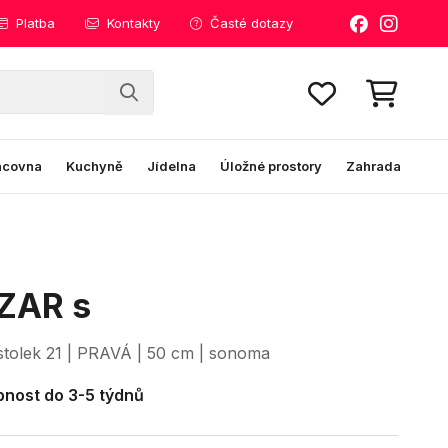
Platba
Kontakty
Časté dotazy
acovna
Kuchyně
Jídelna
Úložné prostory
Zahrada
ZAR s
stolek 21 | PRAVÁ | 50 cm | sonoma
nost do 3-5 týdnů