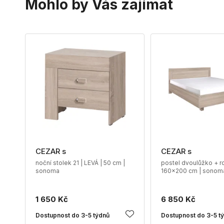
Mohlo by Vás zajímat
CEZAR s
CEZAR s
noční stolek 21 | LEVÁ | 50 cm |
postel dvoulůžko + ro
sonoma
160x200 cm | sonom
1 650 Kč
6 850 Kč
Dostupnost do 3-5 týdnů
Dostupnost do 3-5 t