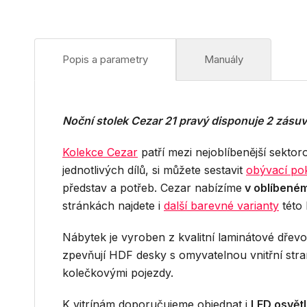
Popis a parametry
Manuály
Noční stolek Cezar 21 pravý disponuje 2 zásu
Kolekce Cezar
patří mezi nejoblíbenější sekto
jednotlivých dílů, si můžete sestavit
obývací po
představ a potřeb. Cezar nabízíme
v oblíbené
stránkách najdete i
další barevné varianty
této
Nábytek je vyroben z kvalitní laminátové dřev
zpevňují HDF desky s omyvatelnou vnitřní str
kolečkovými pojezdy.
K vitrínám doporučujeme objednat i
LED osvětl