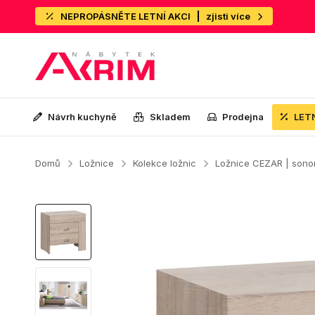
NEPROPÁSNĚTE LETNÍ AKCI
zjisti více
Návrh kuchyně
Skladem
Prodejna
LET
Domů
Ložnice
Kolekce ložnic
Ložnice CEZAR | son