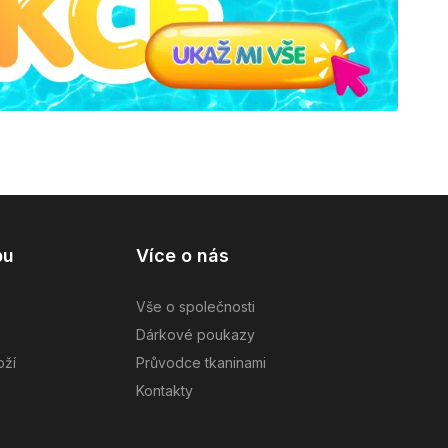
pu
Více o nás
Vše o společnosti
Dárkové poukazy
oží
Průvodce tkaninami
Kontakty