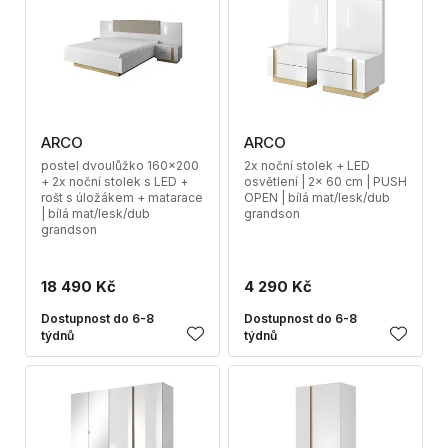
ARCO
ARCO
postel dvoulůžko 160x200
2x noční stolek + LED
+ 2x noční stolek s LED +
osvětlení | 2x 60 cm | PUSH
rošt s úložákem + matarace
OPEN | bílá mat/lesk/dub
| bílá mat/lesk/dub
grandson
grandson
18 490 Kč
4 290 Kč
Dostupnost do 6-8
Dostupnost do 6-8
týdnů
týdnů