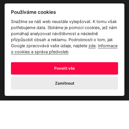
Vše o společnosti
Používáme cookies
Dárkové poukazy
Snažíme se náš web neustále vylepšovat. K tomu však
Průvodce tkaninami
potřebujeme data. Sbíráme je pomocí cookies, jež nám
Kontakty
pomáhají analyzovat návštěvnost a následně
přizpůsobit obsah a reklamu. Podrobnosti o tom, jak
Google zpracovává vaše údaje, najdete
zde
.
Informace
o cookies a správa předvoleb
Povolit vše
Ochrana osobních údajů
Odstoupení od kupní smlouvy
Informace o cookies a správa předvoleb
Zamítnout
© 2026 Akrim s.r.o., Všechna práva jsou vyhrazena