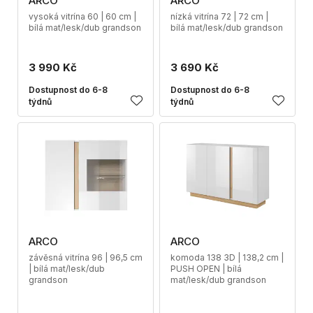
ARCO
ARCO
vysoká vitrína 60 | 60 cm |
nízká vitrína 72 | 72 cm |
bílá mat/lesk/dub grandson
bílá mat/lesk/dub grandson
3 990 Kč
3 690 Kč
Dostupnost do 6-8
Dostupnost do 6-8
týdnů
týdnů
ARCO
ARCO
závěsná vitrína 96 | 96,5 cm
komoda 138 3D | 138,2 cm |
| bílá mat/lesk/dub
PUSH OPEN | bílá
grandson
mat/lesk/dub grandson