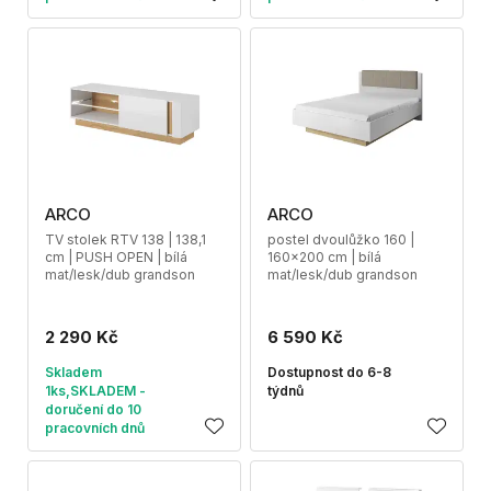
ARCO
ARCO
TV stolek RTV 138 | 138,1
postel dvoulůžko 160 |
cm | PUSH OPEN | bílá
160x200 cm | bílá
mat/lesk/dub grandson
mat/lesk/dub grandson
2 290 Kč
6 590 Kč
Skladem
Dostupnost do 6-8
1ks,SKLADEM -
týdnů
doručení do 10
pracovních dnů