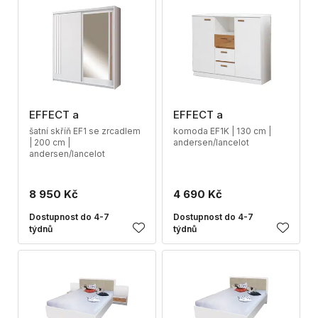
EFFECT a
EFFECT a
šatní skříň EF1 se zrcadlem
komoda EF1K | 130 cm |
| 200 cm |
andersen/lancelot
andersen/lancelot
8 950 Kč
4 690 Kč
Dostupnost do 4-7
Dostupnost do 4-7
týdnů
týdnů