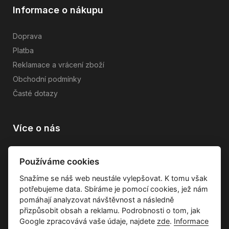
Informace o nákupu
Doprava
Platba
Reklamace a vrácení zboží
Obchodní podmínky
Časté dotazy
Více o nás
Vše o společnosti
Používáme cookies
Dárkové poukazy
Snažíme se náš web neustále vylepšovat. K tomu však
Průvodce tkaninami
potřebujeme data. Sbíráme je pomocí cookies, jež nám
Kontakty
pomáhají analyzovat návštěvnost a následně
přizpůsobit obsah a reklamu. Podrobnosti o tom, jak
Google zpracovává vaše údaje, najdete
zde
.
Informace