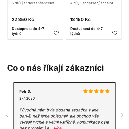
5 dílů | andersen/lancelot
4 díly | andersen/lancelot
22 850 Kč
18 150 Kč
Dostupnost do 4-7
Dostupnost do 4-7
týdnů
týdnů
Co o nás říkají zákazníci
Petr D.
27.1.2026
Původně nám byla dodána sedačka v jiné
barvě, než jsme objednali, ale obchod vše
vyřešil rychle a velmi vstřícně. Komunikace byla
bez problémů a…
více