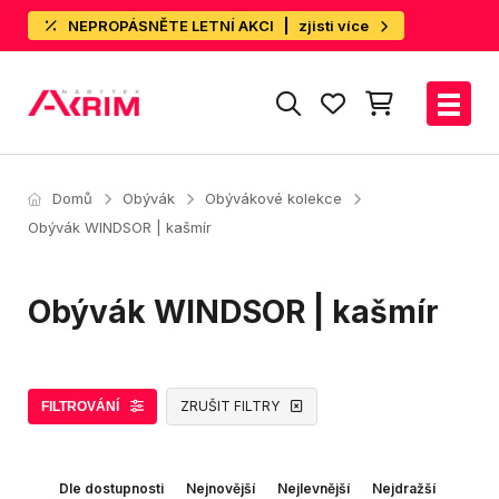
NEPROPÁSNĚTE LETNÍ AKCI
zjisti více
Domů
Obývák
Obývákové kolekce
Obývák WINDSOR | kašmír
Obývák WINDSOR | kašmír
ZRUŠIT FILTRY
FILTROVÁNÍ
Dle dostupnosti
Nejnovější
Nejlevnější
Nejdražší