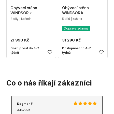
Obývací stěna
Obývací stěna
WINDSOR k
WINDSOR k
4 díly | kašmír
5 dílů | kašmír
Doprava zdarma
21 990 Kč
31 290 Kč
Dostupnost do 4-7
Dostupnost do 4-7
týdnů
týdnů
Co o nás říkají zákazníci
Dagmar F.
3.11.2025