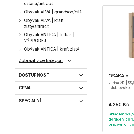
estana/antracit
Obývák ALVA | grandson/bílá
Obývák ALVA | kraft
zlatý/antracit
Obývák ANTICA | lefkas |
VÝPRODEJ
Obývák ANTICA | kraft zlatý
Zobrazit více kategorií
DOSTUPNOST
OSAKA e
vitrína 2D | 55
CENA
| dub evoke
SPECIÁLNÍ
4 250 Kč
Skladem 1ks,
doručení do 1
pracovních dn