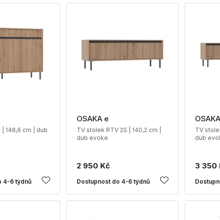
OSAKA e
OSAKA
| 148,6 cm | dub
TV stolek RTV 2S | 140,2 cm |
TV stole
dub evoke
dub evo
2 950 Kč
3 350
 4-6 týdnů
Dostupnost do 4-6 týdnů
Dostupn