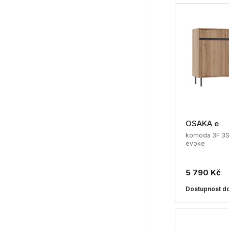
OSAKA e
komoda 3F 3S 
evoke
5 790 Kč
Dostupnost do