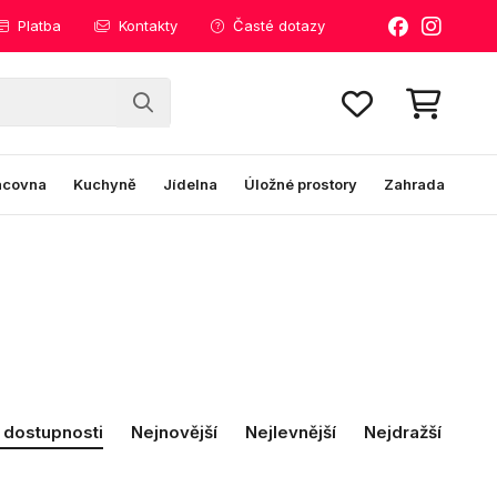
Platba
Kontakty
Časté dotazy
acovna
Kuchyně
Jídelna
Úložné prostory
Zahrada
 dostupnosti
Nejnovější
Nejlevnější
Nejdražší