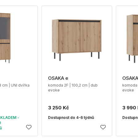
OSAKA e
OSAKA
,8 cm | UNI dvířka
komoda 2F | 100,2 cm | dub
komoda 2
evoke
evoke
3 250 Kč
3 990
SKLADEM -
Dostupnost do 4-6 týdnů
Dostupn
0
ů