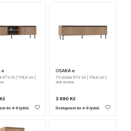
 e
OSAKA e
k RTV 2S | 178,6 cm |
TV stolek RTV 3S | 178,6 cm |
ke
dub evoke
 Kč
3 690 Kč
ost do 4-6 týdnů
Dostupnost do 4-6 týdnů