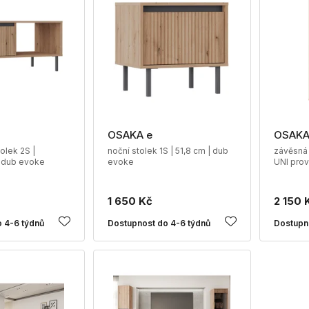
OSAKA e
OSAKA
olek 2S |
noční stolek 1S | 51,8 cm | dub
závěsná 
 dub evoke
evoke
UNI prov
1 650 Kč
2 150 
 4-6 týdnů
Dostupnost do 4-6 týdnů
Dostupn