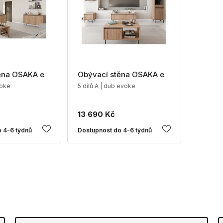
ěna OSAKA e
Obývací stěna OSAKA e
voke
5 dílů A | dub evoke
13 690 Kč
 4-6 týdnů
Dostupnost do 4-6 týdnů