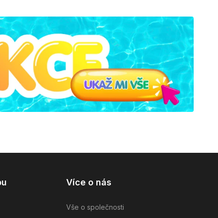
pu
Více o nás
Vše o společnosti