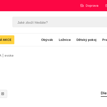
Doprava
NÍ AKCE
Obývák
Ložnice
Dětský pokoj
Pr
 | evoke
Dle