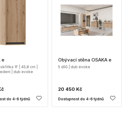
 e
Obývací stěna OSAKA e
skříňka 1F | 45,8 cm |
5 dílů | dub evoke
edení | dub evoke
Kč
20 450 Kč
ost do 4-6 týdnů
Dostupnost do 4-6 týdnů