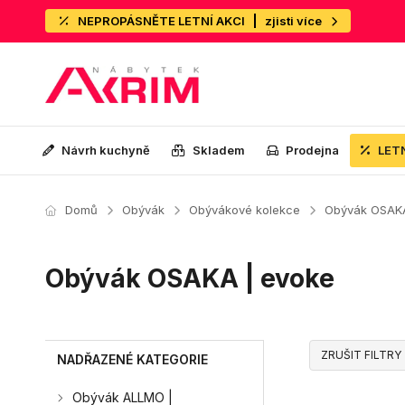
NEPROPÁSNĚTE LETNÍ AKCI
zjisti více
Návrh kuchyně
Skladem
Prodejna
LET
Domů
Obývák
Obývákové kolekce
Obývák OSAKA
Obývák OSAKA | evoke
ZRUŠIT FILTRY
NADŘAZENÉ KATEGORIE
Obývák ALLMO |