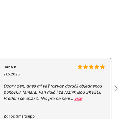
Jana B.
21.5.2026
Dobrý den, dnes mi váš rozvoz doručil objednanou
pohovku Tamara. Pan řidič i závozník jsou SKVĚLÍ.
Předem se ohlásili. Nic pro ně není…
více
Zdroj:
Smartsupp