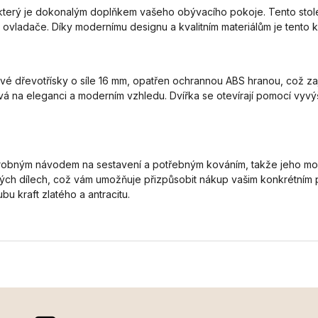
 který je dokonalým doplňkem vašeho obývacího pokoje. Tento stole
vladače. Díky modernímu designu a kvalitním materiálům je tento kon
vé dřevotřísky o síle 16 mm, opatřen ochrannou ABS hranou, což zaji
vá na eleganci a moderním vzhledu. Dvířka se otevírají pomocí vyv
ným návodem na sestavení a potřebným kováním, takže jeho montá
vých dílech, což vám umožňuje přizpůsobit nákup vašim konkrétním p
bu kraft zlatého a antracitu.