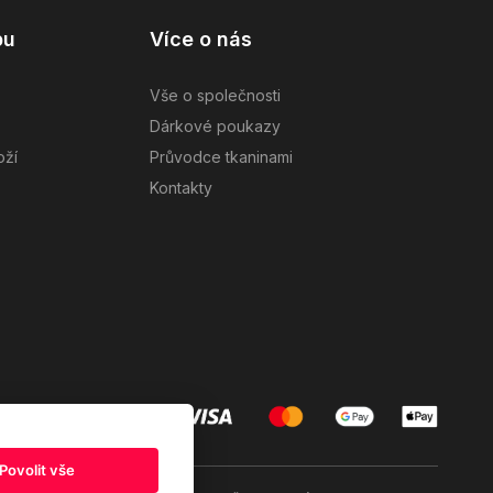
pu
Více o nás
Vše o společnosti
Dárkové poukazy
oží
Průvodce tkaninami
Kontakty
Povolit vše