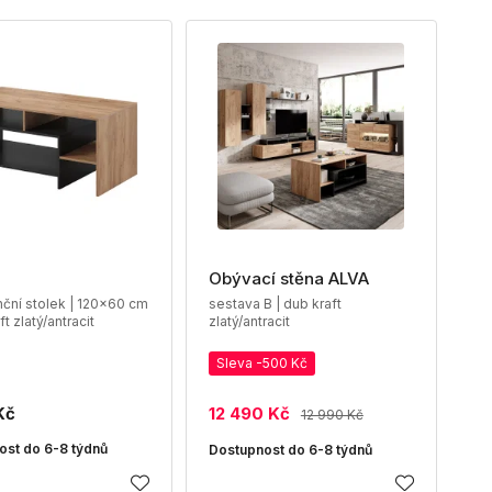
Obývací stěna ALVA
ční stolek | 120x60 cm
sestava B | dub kraft
ft zlatý/antracit
zlatý/antracit
Sleva -500 Kč
Kč
12 490 Kč
12 990 Kč
ost do 6-8 týdnů
Dostupnost do 6-8 týdnů