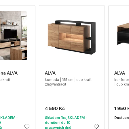
ěna ALVA
ALVA
ALVA
b kraft
komoda | 155 cm | dub kraft
konferen
zlatý/antracit
| dub kra
4 590 Kč
1 950 
SKLADEM -
Skladem 1ks,SKLADEM -
Dostupn
0
doručení do 10
ů
pracovních dnů