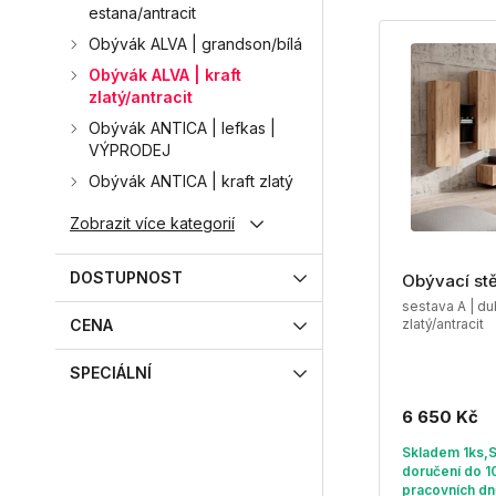
estana/antracit
Obývák ALVA | grandson/bílá
Obývák ALVA | kraft
zlatý/antracit
Obývák ANTICA | lefkas |
VÝPRODEJ
Obývák ANTICA | kraft zlatý
Zobrazit více kategorií
DOSTUPNOST
Obývací st
sestava A | du
CENA
zlatý/antracit
SPECIÁLNÍ
6 650 Kč
Skladem 1ks,
doručení do 1
pracovních dn