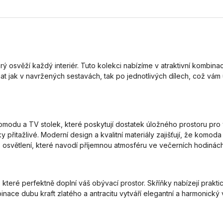
ý osvěží každý interiér. Tuto kolekci nabízíme v atraktivní kombinac
at jak v navržených sestavách, tak po jednotlivých dílech, což vám 
modu a TV stolek, které poskytují dostatek úložného prostoru pro
cky přitažlivé. Moderní design a kvalitní materiály zajišťují, že k
světlení, které navodí příjemnou atmosféru ve večerních hodinách
které perfektně doplní váš obývací prostor. Skříňky nabízejí praktic
binace dubu kraft zlatého a antracitu vytváří elegantní a harmonický 