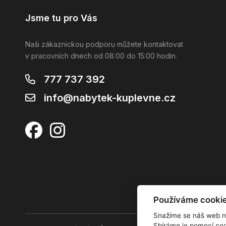
Jsme tu pro Vás
Naši zákaznickou podporu můžete kontaktovat
v pracovních dnech od 08:00 do 15:00 hodin.
777 737 392
info@nabytek-kuplevne.cz
Používáme cooki
Snažíme se náš web n
Sbíráme je pomocí coo