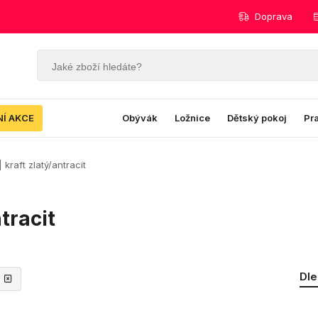
Doprava
NÍ AKCE
Obývák
Ložnice
Dětský pokoj
Pr
kraft zlatý/antracit
tracit
Dle