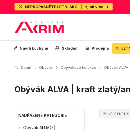
NEPROPÁSNĚTE LETNÍ AKCI
zjisti více
Návrh kuchyně
Skladem
Prodejna
LET
Domů
Obývák
Obývákové kolekce
Obývák ALVA | 
Obývák ALVA | kraft zlatý/an
ZRUŠIT FILTRY
NADŘAZENÉ KATEGORIE
Obývák ALLMO |