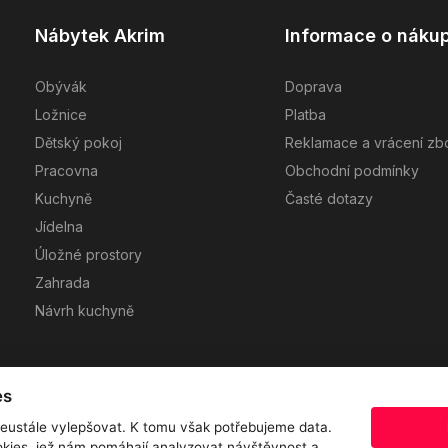
Nábytek Akrim
Informace o náku
Obývák
Doprava
Ložnice
Platba
Dětský pokoj
Reklamace a vrácení zb
Pracovna
Obchodní podmínky
Kuchyně
Časté dotazy
Jídelna
Úložné prostory
Zahrada
Návrh kuchyně
es
eustále vylepšovat. K tomu však potřebujeme data.
kies, jež nám pomáhají analyzovat návštěvnost a