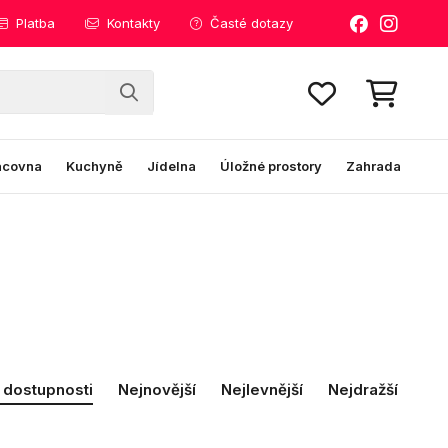
Platba
Kontakty
Časté dotazy
acovna
Kuchyně
Jídelna
Úložné prostory
Zahrada
 dostupnosti
Nejnovější
Nejlevnější
Nejdražší