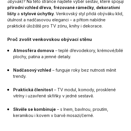
obývák
)? Na této stránce najdete výběr sestav, které spojují
přírodní vzhled dřeva
,
frézované rámečky
,
dekorativní
lišty
a
stylové úchytky
. Venkovský styl přidá obýváku klid,
útulnost a nadčasovou eleganci – a přitom nabídne
praktické úložiště pro TV zónu, knihy i dekorace.
Proč zvolit venkovskou obývací stěnu
Atmosféra domova
– teplé dřevodekory, krémové/bílé
plochy, patina a jemné detaily.
Nadčasový vzhled
– funguje roky bez nutnosti měnit
trendy.
Praktická členitost
– TV modul, komody, prosklené
vitríny i uzavřené skříňky v jedné sestavě.
Skvěle se kombinuje
– s lnem, bavlnou, proutím,
keramikou i kovem v barvě mosazi/černé.