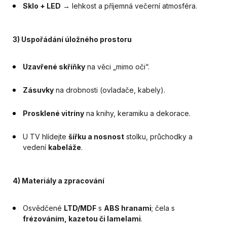
Sklo + LED
→ lehkost a příjemná večerní atmosféra.
3) Uspořádání úložného prostoru
Uzavřené skříňky
na věci „mimo oči“.
Zásuvky
na drobnosti (ovladače, kabely).
Prosklené vitríny
na knihy, keramiku a dekorace.
U TV hlídejte
šířku a nosnost
stolku, průchodky a
vedení
kabeláže
.
4) Materiály a zpracování
Osvědčené
LTD/MDF
s
ABS hranami
; čela s
frézováním, kazetou či lamelami
.