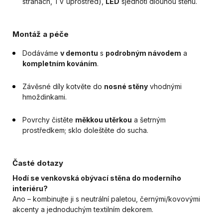
stranách, TV uprostřed),
LED
sjednotí dlouhou stěnu.
Montáž a péče
Dodáváme
v demontu
s
podrobným návodem
a
kompletním kováním
.
Závěsné díly kotvěte do
nosné stěny
vhodnými
hmoždinkami.
Povrchy čistěte
měkkou utěrkou
a šetrným
prostředkem; sklo doleštěte do sucha.
Časté dotazy
Hodí se venkovská obývací stěna do moderního
interiéru?
Ano – kombinujte ji s neutrální paletou, černými/kovovými
akcenty a jednoduchým textilním dekorem.