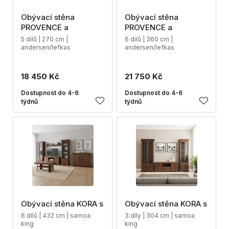
Obývací stěna
Obývací stěna
PROVENCE a
PROVENCE a
5 dílů | 270 cm |
6 dílů | 360 cm |
andersen/lefkas
andersen/lefkas
18 450 Kč
21 750 Kč
Dostupnost do 4-6
Dostupnost do 4-6
týdnů
týdnů
Obývací stěna KORA s
Obývací stěna KORA s
6 dílů | 432 cm | samoa
3 díly | 304 cm | samoa
king
king