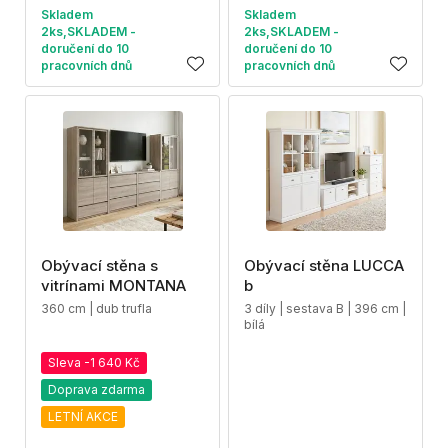
Skladem
Skladem
2ks,SKLADEM -
2ks,SKLADEM -
doručení do 10
doručení do 10
pracovních dnů
pracovních dnů
Obývací stěna s
Obývací stěna LUCCA
vitrínami MONTANA
b
360 cm | dub trufla
3 díly | sestava B | 396 cm |
bílá
Sleva -1 640 Kč
Doprava zdarma
LETNÍ AKCE