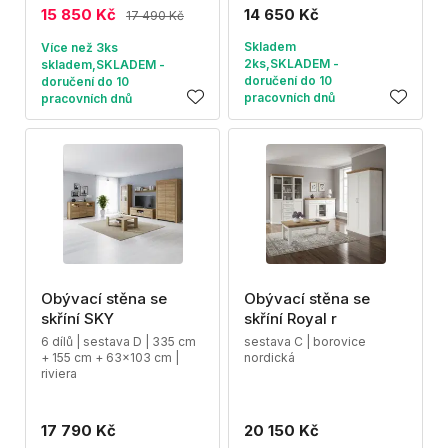
15 850 Kč
14 650 Kč
17 490 Kč
Skladem
Více než 3ks
2ks,SKLADEM -
skladem,SKLADEM -
doručení do 10
doručení do 10
pracovních dnů
pracovních dnů
Obývací stěna se
Obývací stěna se
skříní SKY
skříní Royal r
6 dílů | sestava D | 335 cm
sestava C | borovice
+ 155 cm + 63x103 cm |
nordická
riviera
17 790 Kč
20 150 Kč