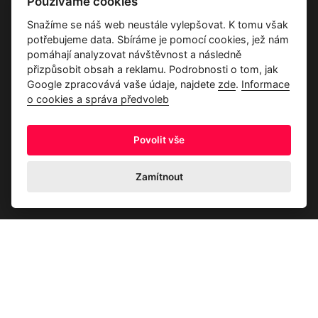
Používáme cookies
Dárkové poukazy
Snažíme se náš web neustále vylepšovat. K tomu však
Průvodce tkaninami
potřebujeme data. Sbíráme je pomocí cookies, jež nám
Kontakty
pomáhají analyzovat návštěvnost a následně
přizpůsobit obsah a reklamu. Podrobnosti o tom, jak
Google zpracovává vaše údaje, najdete
zde
.
Informace
o cookies a správa předvoleb
Povolit vše
Ochrana osobních údajů
Odstoupení od kupní smlouvy
Informace o cookies a správa předvoleb
Zamítnout
© 2026 Akrim s.r.o., Všechna práva jsou vyhrazena