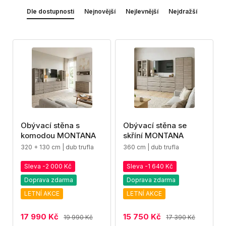
Dle dostupnosti
Nejnovější
Nejlevnější
Nejdražší
Obývací stěna s
Obývací stěna se
komodou MONTANA
skříní MONTANA
320 + 130 cm | dub trufla
360 cm | dub trufla
Sleva -2 000 Kč
Sleva -1 640 Kč
Doprava zdarma
Doprava zdarma
LETNÍ AKCE
LETNÍ AKCE
17 990 Kč
15 750 Kč
19 990 Kč
17 390 Kč