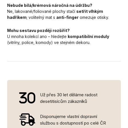
Nebude bílá/krémová náročná na údržbu?
Ne, lakované/foliované plochy stačí
setřít vlhkým
hadříkem
; volitelný mat s
anti-finger
omezuje otisky.
Mohu sestavu později rozšířit?
U mnoha kolekcí ano – hledejte
kompatibilní moduly
(vitríny, police, komody) ve stejném dekoru.
Už přes 30 let děláme radost
desetitisícům zákazníků
Disponujeme vlastní dopravní
službou s dostupností po celé ČR