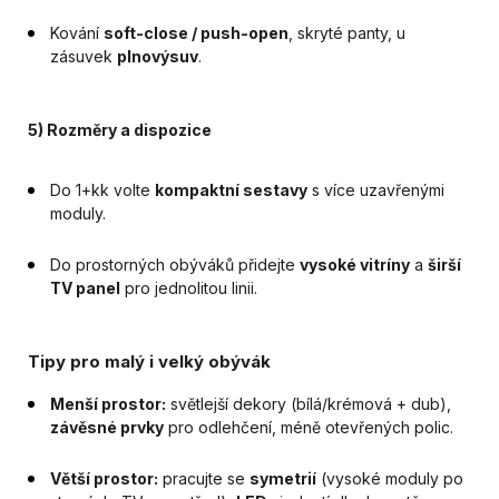
Kování
soft-close / push-open
, skryté panty, u
zásuvek
plnovýsuv
.
5) Rozměry a dispozice
Do 1+kk volte
kompaktní sestavy
s více uzavřenými
moduly.
Do prostorných obýváků přidejte
vysoké vitríny
a
širší
TV panel
pro jednolitou linii.
Tipy pro malý i velký obývák
Menší prostor:
světlejší dekory (bílá/krémová + dub),
závěsné prvky
pro odlehčení, méně otevřených polic.
Větší prostor:
pracujte se
symetrií
(vysoké moduly po