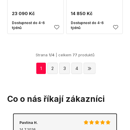
23 090 Kč
14 850 Kč
Dostupnost do 4-6
Dostupnost do 4-6
týdnů
týdnů
Strana
1/4
| celkem
77
produktů
1
2
3
4
Co o nás říkají zákazníci
Pavlína H.
14.7.2026