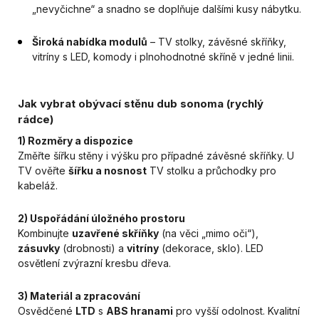
„nevyčichne“ a snadno se doplňuje dalšími kusy nábytku.
Široká nabídka modulů
– TV stolky, závěsné skříňky,
vitríny s LED, komody i plnohodnotné skříně v jedné linii.
Jak vybrat obývací stěnu dub sonoma (rychlý
rádce)
1) Rozměry a dispozice
Změřte šířku stěny i výšku pro případné závěsné skříňky. U
TV ověřte
šířku a nosnost
TV stolku a průchodky pro
kabeláž.
2) Uspořádání úložného prostoru
Kombinujte
uzavřené skříňky
(na věci „mimo oči“),
zásuvky
(drobnosti) a
vitríny
(dekorace, sklo). LED
osvětlení zvýrazní kresbu dřeva.
3) Materiál a zpracování
Osvědčené
LTD
s
ABS hranami
pro vyšší odolnost. Kvalitní