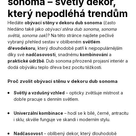
sonoma – světlý dekor,
který nepodléhá trendům
Hledáte
obývací stěny v dekoru dub sonoma
(často
hledáno také jako
obývací stěna dub sonoma
,
sonoma
světlá
,
sonoma oak
)? Na této stránce najdete pečlivě
vybraný přehled sestav v oblíbeném
světlém
dřevodekoru
, který dlouhodobě patří k nejpopulárnějším
díky své
nadčasovosti
, snadnému
kombinování
a
praktické údržbě
. Dub sonoma přirozeně projasní interiér a
dodá obýváku teplo dřeva bez pocitu těžkosti.
Proč zvolit obývací stěnu v dekoru dub sonoma
Světlý a vzdušný vzhled
– opticky zvětšuje místnost a
dobře pracuje s denním světlem.
Univerzální kombinace
– hodí se k bílé, černé, antracitu
i sklu; skvěle funguje ve skandi i moderním stylu.
Nadčasovost
– oblíbený dekor, který dlouhodobě