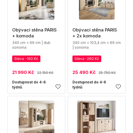
Obývací stěna PARIS
Obývací stěna PARIS
+ komoda
+ 2x komoda
340 cm + 69 cm | dub
340 cm + 103,4 cm + 69 cm
sonoma
| sonoma
Sleva -160 Kč
Sleva -260 Kč
21 990 Kč
25 490 Kč
22 150 Kč
25 750 Kč
Dostupnost do 4-6
Dostupnost do 4-6
týdnů
týdnů