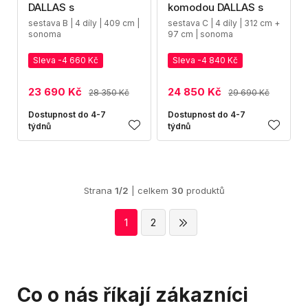
DALLAS s
komodou DALLAS s
sestava B | 4 díly | 409 cm |
sestava C | 4 díly | 312 cm +
sonoma
97 cm | sonoma
Sleva -4 660 Kč
Sleva -4 840 Kč
23 690 Kč
24 850 Kč
28 350 Kč
29 690 Kč
Dostupnost do 4-7
Dostupnost do 4-7
týdnů
týdnů
Strana
1/2
| celkem
30
produktů
1
2
Co o nás říkají zákazníci