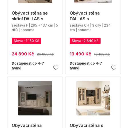
Obývací stěna se
Obývací stěna
skříní DALLAS s
DALLAS s
sestava F | 295 + 137 cm | 5
sestava CH | 3 díly | 234
dílů | sonoma
cm | sonoma
Sleva -1 160 Kč
Sleva -2 640 Kč
24 890 Kč
13 490 Kč
26 050 Kč
16 130 Kč
Dostupnost do 4-7
Dostupnost do 4-7
týdnů
týdnů
Obývací stěna
Obývací stěna s