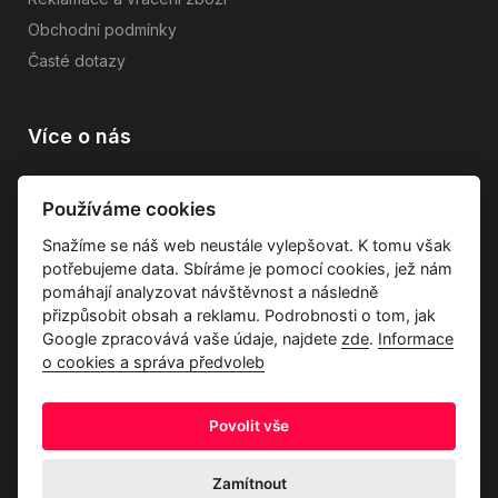
Obchodní podmínky
Časté dotazy
Více o nás
Vše o společnosti
Používáme cookies
Dárkové poukazy
Snažíme se náš web neustále vylepšovat. K tomu však
Průvodce tkaninami
potřebujeme data. Sbíráme je pomocí cookies, jež nám
Kontakty
pomáhají analyzovat návštěvnost a následně
přizpůsobit obsah a reklamu. Podrobnosti o tom, jak
Google zpracovává vaše údaje, najdete
zde
.
Informace
o cookies a správa předvoleb
Povolit vše
Ochrana osobních údajů
Odstoupení od kupní smlouvy
Informace o cookies a správa předvoleb
Zamítnout