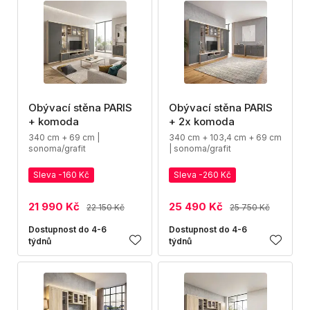
Obývací stěna PARIS
Obývací stěna PARIS
+ komoda
+ 2x komoda
340 cm + 69 cm |
340 cm + 103,4 cm + 69 cm
sonoma/grafit
| sonoma/grafit
Sleva -160 Kč
Sleva -260 Kč
21 990 Kč
25 490 Kč
22 150 Kč
25 750 Kč
Dostupnost do 4-6
Dostupnost do 4-6
týdnů
týdnů