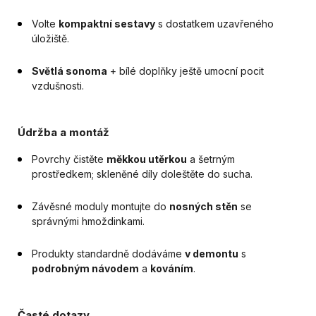
Volte
kompaktní sestavy
s dostatkem uzavřeného
úložiště.
Světlá sonoma
+ bílé doplňky ještě umocní pocit
vzdušnosti.
Údržba a montáž
Povrchy čistěte
měkkou utěrkou
a šetrným
prostředkem; skleněné díly doleštěte do sucha.
Závěsné moduly montujte do
nosných stěn
se
správnými hmoždinkami.
Produkty standardně dodáváme
v demontu
s
podrobným návodem
a
kováním
.
Časté dotazy