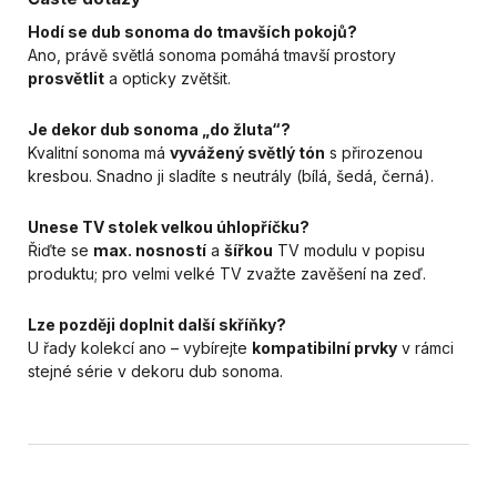
Hodí se dub sonoma do tmavších pokojů?
Ano, právě světlá sonoma pomáhá tmavší prostory
prosvětlit
a opticky zvětšit.
Je dekor dub sonoma „do žluta“?
Kvalitní sonoma má
vyvážený světlý tón
s přirozenou
kresbou. Snadno ji sladíte s neutrály (bílá, šedá, černá).
Unese TV stolek velkou úhlopříčku?
Řiďte se
max. nosností
a
šířkou
TV modulu v popisu
produktu; pro velmi velké TV zvažte zavěšení na zeď.
Lze později doplnit další skříňky?
U řady kolekcí ano – vybírejte
kompatibilní prvky
v rámci
stejné série v dekoru dub sonoma.