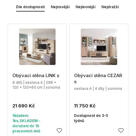
Dle dostupnosti
Nejnovější
Nejlevnější
Nejdražší
Obývací stěna LINK s
Obývací stěna CEZAR
s
6 dílů | sestava A | 298 +
120 + 120x60 cm | sonoma
sestava A | 4 díly | sonoma
21 690 Kč
11 750 Kč
Skladem
Dostupnost do 3-5
1ks,SKLADEM -
týdnů
doručení do 10
pracovních dnů