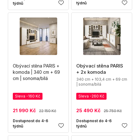
týdnů
týdnů
Obývací stěna PARIS
Obývací stěna PARIS +
+ 2x komoda
komoda | 340 cm + 69
cm | sonoma/bílá
340 cm + 103,4 cm + 69 cm
| sonoma/bílá
Sleva -160 Kč
Sleva -260 Kč
21 990 Kč
25 490 Kč
22 150 Kč
25 750 Kč
Dostupnost do 4-6
Dostupnost do 4-6
týdnů
týdnů