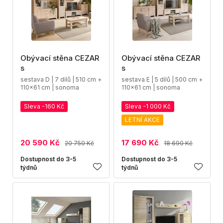
Obývací stěna CEZAR
Obývací stěna CEZAR
s
s
sestava D | 7 dílů | 510 cm +
sestava E | 5 dílů | 500 cm +
110x61 cm | sonoma
110x61 cm | sonoma
Sleva -160 Kč
Sleva -1 000 Kč
LETNÍ AKCE
20 590 Kč
17 690 Kč
20 750 Kč
18 690 Kč
Dostupnost do 3-5
Dostupnost do 3-5
týdnů
týdnů