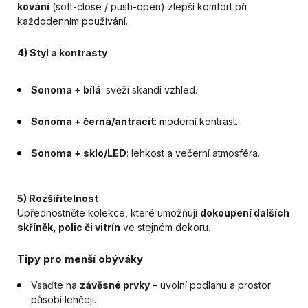
kování
(soft-close / push-open) zlepší komfort při
každodenním používání.
4) Styl a kontrasty
Sonoma + bílá
: svěží skandi vzhled.
Sonoma + černá/antracit
: moderní kontrast.
Sonoma + sklo/LED
: lehkost a večerní atmosféra.
5) Rozšířitelnost
Upřednostněte kolekce, které umožňují
dokoupení dalších
skříněk, polic či vitrín
ve stejném dekoru.
Tipy pro menší obýváky
Vsaďte na
závěsné prvky
– uvolní podlahu a prostor
působí lehčeji.