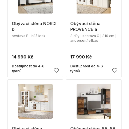
Obývací stěna NORDI
Obývací stěna
b
PROVENCE a
sestava B | bílá lesk
3 díly | sestava G | 310 cm |
andersen/lefkas
14 990 Kč
17 990 Kč
Dostupnost do 4-6
Dostupnost do 4-6
týdnů
týdnů
Obývací stěna
Obývací stěna SALSA