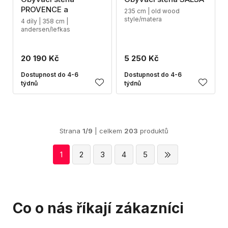
PROVENCE a
235 cm | old wood
style/matera
4 díly | 358 cm |
andersen/lefkas
20 190 Kč
5 250 Kč
Dostupnost do 4-6
Dostupnost do 4-6
týdnů
týdnů
Strana
1/9
| celkem
203
produktů
1
2
3
4
5
Co o nás říkají zákazníci