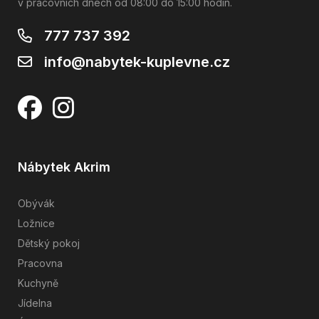
v pracovních dnech od 08:00 do 15:00 hodin.
777 737 392
info@nabytek-kuplevne.cz
Nábytek Akrim
Obývák
Ložnice
Dětský pokoj
Pracovna
Kuchyně
Jídelna