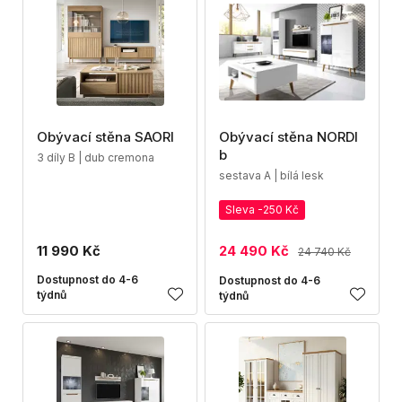
Obývací stěna SAORI
Obývací stěna NORDI
b
3 díly B | dub cremona
sestava A | bílá lesk
Sleva -250 Kč
11 990 Kč
24 490 Kč
24 740 Kč
Dostupnost do 4-6
Dostupnost do 4-6
týdnů
týdnů