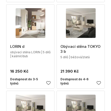
LORIN d
Obývací stěna TOKYO
3 b
obývací stěna LORIN | 5 dílů
| kašmír/dub
5 dílů | béžová/zlatá
16 250 Kč
21 390 Kč
Dostupnost do 3-5
Dostupnost do 4-6
týdnů
týdnů