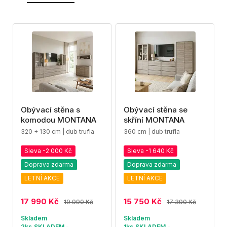
Obývací stěna s
Obývací stěna se
komodou MONTANA
skříní MONTANA
320 + 130 cm | dub trufla
360 cm | dub trufla
Sleva -2 000 Kč
Sleva -1 640 Kč
Doprava zdarma
Doprava zdarma
LETNÍ AKCE
LETNÍ AKCE
17 990 Kč
15 750 Kč
19 990 Kč
17 390 Kč
Skladem
Skladem
2ks,SKLADEM -
1ks,SKLADEM -