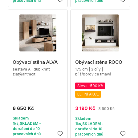
pracovních dnů
pracovních dnů
Obývací stěna ALVA
Obývací stěna ROCO
sestava A | dub kraft
175 cm | 3 díly |
zlatý/antracit
bílá/borovice tmavá
Sleva -500 Kč
LETNÍ AKCE
6 650 Kč
3 190 Kč
3 690 Kč
Skladem
Skladem
1ks,SKLADEM -
1ks,SKLADEM -
doručení do 10
doručení do 10
pracovních dnů
pracovních dnů