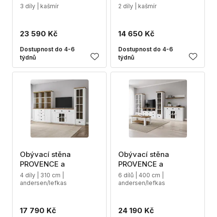
3 díly | kašmír
2 díly | kašmír
23 590 Kč
14 650 Kč
Dostupnost do 4-6
Dostupnost do 4-6
týdnů
týdnů
Obývací stěna
Obývací stěna
PROVENCE a
PROVENCE a
4 díly | 310 cm |
6 dílů | 400 cm |
andersen/lefkas
andersen/lefkas
17 790 Kč
24 190 Kč