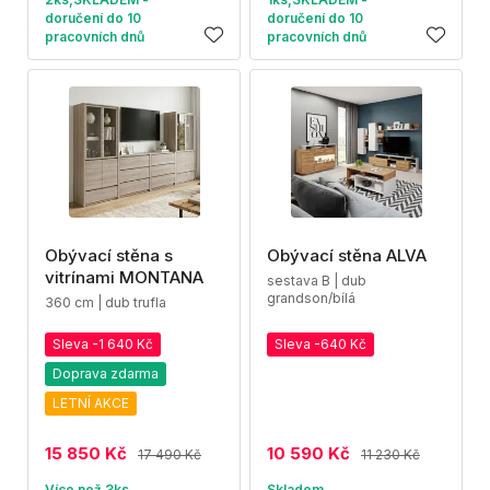
doručení do 10
doručení do 10
pracovních dnů
pracovních dnů
Obývací stěna s
Obývací stěna ALVA
vitrínami MONTANA
sestava B | dub
grandson/bílá
360 cm | dub trufla
Sleva -1 640 Kč
Sleva -640 Kč
Doprava zdarma
LETNÍ AKCE
15 850 Kč
10 590 Kč
17 490 Kč
11 230 Kč
Více než 3ks
Skladem