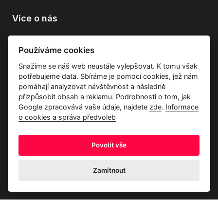
Více o nás
Vše o společnosti
Používáme cookies
Dárkové poukazy
Snažíme se náš web neustále vylepšovat. K tomu však
Průvodce tkaninami
potřebujeme data. Sbíráme je pomocí cookies, jež nám
Kontakty
pomáhají analyzovat návštěvnost a následně
přizpůsobit obsah a reklamu. Podrobnosti o tom, jak
Google zpracovává vaše údaje, najdete
zde
.
Informace
o cookies a správa předvoleb
Povolit vše
Ochrana osobních údajů
Odstoupení od kupní smlouvy
Informace o cookies a správa předvoleb
Zamítnout
© 2026 Akrim s.r.o., Všechna práva jsou vyhrazena