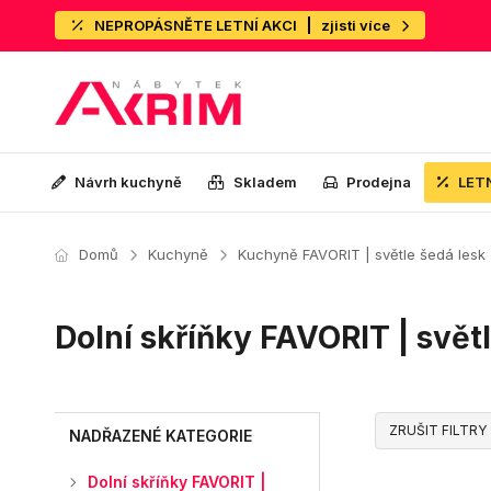
NEPROPÁSNĚTE LETNÍ AKCI
zjisti více
Návrh kuchyně
Skladem
Prodejna
LET
Domů
Kuchyně
Kuchyně FAVORIT | světle šedá lesk
Dolní skříňky FAVORIT | svět
ZRUŠIT FILTRY
NADŘAZENÉ KATEGORIE
Dolní skříňky FAVORIT |