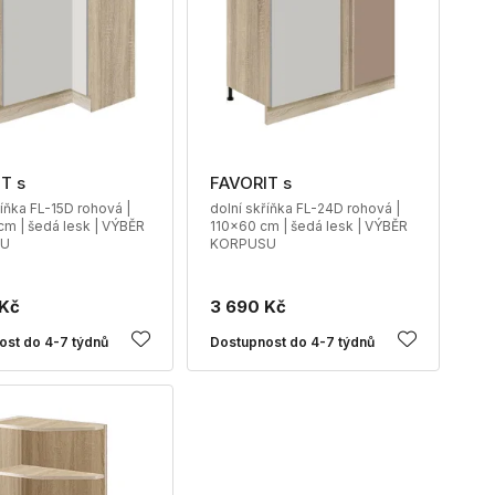
T s
FAVORIT s
říňka FL-15D rohová |
dolní skříňka FL-24D rohová |
m | šedá lesk | VÝBĚR
110x60 cm | šedá lesk | VÝBĚR
SU
KORPUSU
 Kč
3 690 Kč
ost do 4-7 týdnů
Dostupnost do 4-7 týdnů