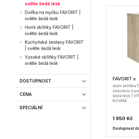
světle šedá lesk
Dvířka na myčku FAVORIT |
světle šedá lesk
Horní skříňky FAVORIT |
světle šedá lesk
Kuchyňské sestavy FAVORIT
| světle šedá lesk
Vysoké skříňky FAVORIT |
světle šedá lesk
FAVORIT s
DOSTUPNOST
dolní skříňka 
zásuvkou a pol
CENA
šedá lesk | 
KOVÁNÍ
SPECIÁLNÍ
1 950 Kč
Dostupnost do