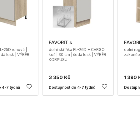
FAVORIT s
FAVORI
FL-25D rohová |
dolní skříňka FL-26D + CARGO
dolní reg
edá lesk | VÝBĚR
koš | 30 cm | šedá lesk | VÝBĚR
zakončo
KORPUSU
3 350 Kč
1 390 
 4-7 týdnů
Dostupnost do 4-7 týdnů
Dostupn