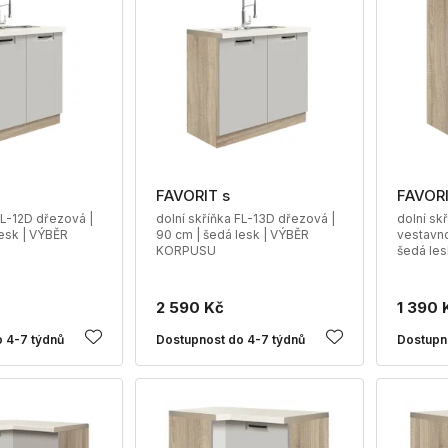
FAVORIT s
FAVORI
FL-12D dřezová |
dolní skříňka FL-13D dřezová |
dolní sk
lesk | VÝBĚR
90 cm | šedá lesk | VÝBĚR
vestavno
KORPUSU
šedá le
2 590 Kč
1 390 
 4-7 týdnů
Dostupnost do 4-7 týdnů
Dostupn