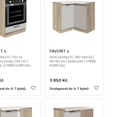
T s
FAVORIT s
říňka FL-17D na
dolní skříňka FL-16D rohová |
u troubu | 60 cm |
90x90 cm | šedá lesk | VÝBĚR
sk | VÝBĚR KORPUSU
KORPUSU
Kč
3 850 Kč
ost do 4-7 týdnů
Dostupnost do 4-7 týdnů