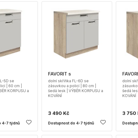
FAVORIT s
FAVORI
FL-5D se
dolní skříňka FL-6D se
dolní sk
icí | 60 cm |
zásuvkou a policí | 80 cm |
zásuvkou
VÝBĚR KORPUSU a
šedá lesk | VÝBĚR KORPUSU a
šedá le
KOVÁNÍ
KOVÁNÍ
3 490 Kč
3 750
 4-7 týdnů
Dostupnost do 4-7 týdnů
Dostupn