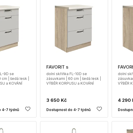
FAVORIT s
FAVORI
FL-9D se
dolní skříňka FL-10D se
dolní sk
 cm | šedá lesk |
zásuvkami | 60 cm | šedá lesk |
zásuvkam
SU a KOVÁNÍ
VÝBĚR KORPUSU a KOVÁNÍ
VÝBĚR K
3 650 Kč
4 290 
 4-7 týdnů
Dostupnost do 4-7 týdnů
Dostupn