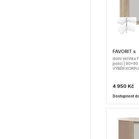
FAVORIT s
dolní skříňka 
policí | 90x90
VÝBĚR KORP
4 950 Kč
Dostupnost do