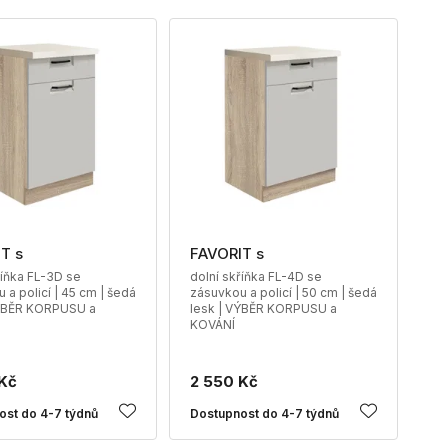
T s
FAVORIT s
říňka FL-3D se
dolní skříňka FL-4D se
 a policí | 45 cm | šedá
zásuvkou a policí | 50 cm | šedá
VÝBĚR KORPUSU a
lesk | VÝBĚR KORPUSU a
KOVÁNÍ
Kč
2 550 Kč
ost do 4-7 týdnů
Dostupnost do 4-7 týdnů