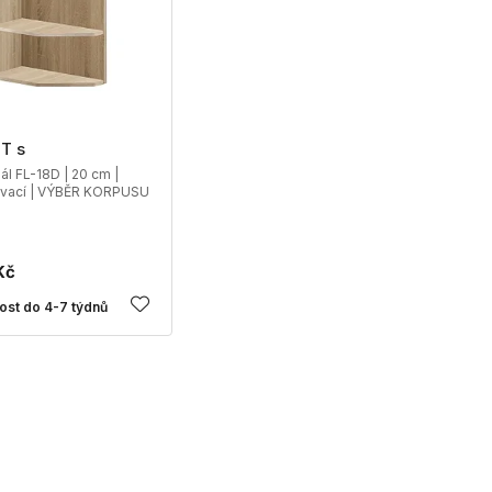
T s
ál FL-18D | 20 cm |
vací | VÝBĚR KORPUSU
Kč
ost do 4-7 týdnů