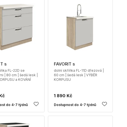
T s
FAVORIT s
říňka FL-22D se
dolní skříňka FL-11D dřezová |
i | 80 cm | šedá lesk |
60 cm | šedá lesk | VÝBĚR
ORPUSU a KOVÁNÍ
KORPUSU
Kč
1 890 Kč
ost do 4-7 týdnů
Dostupnost do 4-7 týdnů