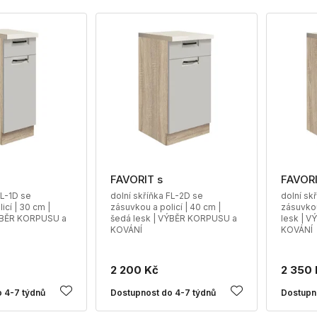
FAVORIT s
FAVORI
FL-1D se
dolní skříňka FL-2D se
dolní sk
icí | 30 cm |
zásuvkou a policí | 40 cm |
zásuvkou
VÝBĚR KORPUSU a
šedá lesk | VÝBĚR KORPUSU a
lesk | 
KOVÁNÍ
KOVÁNÍ
2 200 Kč
2 350 
 4-7 týdnů
Dostupnost do 4-7 týdnů
Dostupn