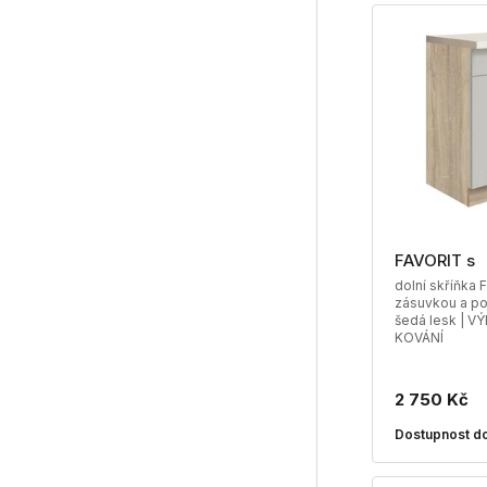
FAVORIT s
dolní skříňka 
zásuvkou a pol
šedá lesk | 
KOVÁNÍ
2 750 Kč
Dostupnost do