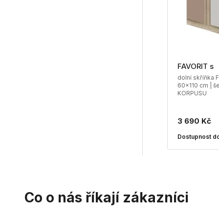
FAVORIT s
dolní skříňka 
60x110 cm | š
KORPUSU
3 690 Kč
Dostupnost do
Co o nás říkají zákazníci