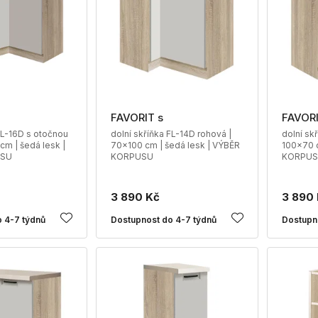
FAVORIT s
FAVORI
FL-16D s otočnou
dolní skříňka FL-14D rohová |
dolní sk
 cm | šedá lesk |
70x100 cm | šedá lesk | VÝBĚR
100x70 c
USU
KORPUSU
KORPU
3 890 Kč
3 890
 4-7 týdnů
Dostupnost do 4-7 týdnů
Dostupn