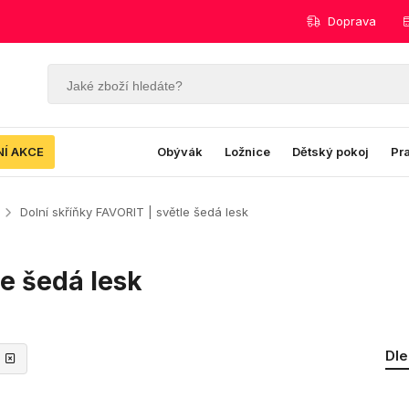
Doprava
NÍ AKCE
Obývák
Ložnice
Dětský pokoj
Pr
Dolní skříňky FAVORIT | světle šedá lesk
le šedá lesk
Dle