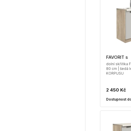
FAVORIT s
dolní skříňka 
80 cm | šedá 
KORPUSU
2 450 Kč
Dostupnost do