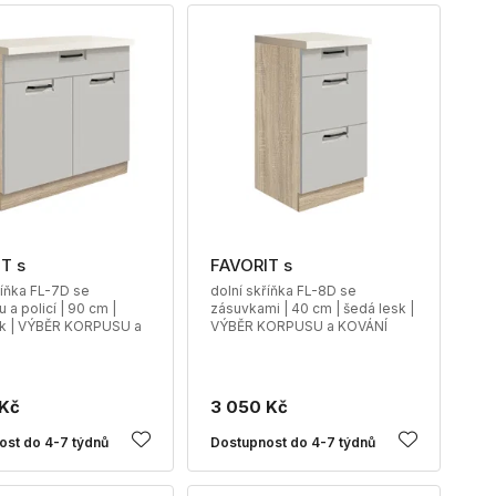
T s
FAVORIT s
říňka FL-7D se
dolní skříňka FL-8D se
 a policí | 90 cm |
zásuvkami | 40 cm | šedá lesk |
sk | VÝBĚR KORPUSU a
VÝBĚR KORPUSU a KOVÁNÍ
 Kč
3 050 Kč
ost do 4-7 týdnů
Dostupnost do 4-7 týdnů