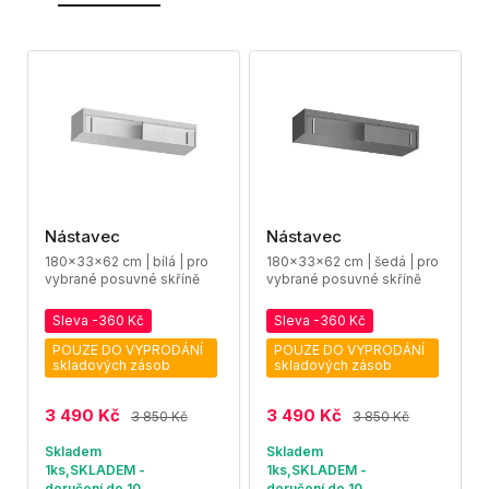
Nástavec
Nástavec
180x33x62 cm | bílá | pro
180x33x62 cm | šedá | pro
vybrané posuvné skříně
vybrané posuvné skříně
Sleva -360 Kč
Sleva -360 Kč
POUZE DO VYPRODÁNÍ
POUZE DO VYPRODÁNÍ
skladových zásob
skladových zásob
3 490 Kč
3 490 Kč
3 850 Kč
3 850 Kč
Skladem
Skladem
1ks,SKLADEM -
1ks,SKLADEM -
doručení do 10
doručení do 10