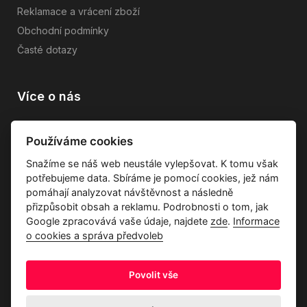
Reklamace a vrácení zboží
Obchodní podmínky
Časté dotazy
Více o nás
Vše o společnosti
Používáme cookies
Dárkové poukazy
Snažíme se náš web neustále vylepšovat. K tomu však
Průvodce tkaninami
potřebujeme data. Sbíráme je pomocí cookies, jež nám
Kontakty
pomáhají analyzovat návštěvnost a následně
přizpůsobit obsah a reklamu. Podrobnosti o tom, jak
Google zpracovává vaše údaje, najdete
zde
.
Informace
o cookies a správa předvoleb
Povolit vše
Ochrana osobních údajů
Odstoupení od kupní smlouvy
Informace o cookies a správa předvoleb