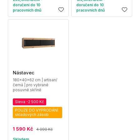
doručení do 10
doručení do 10
pracovních dnů
pracovních dnů
Nástavec
180x40x62 cm | artisan/
černá | pro vybrané
posuvné skříně
Sleva -2 500 Kč
POUZE DO VYPRODÁNÍ
skladových zásob
1 590 Kč
4 090 Kč
Skladem