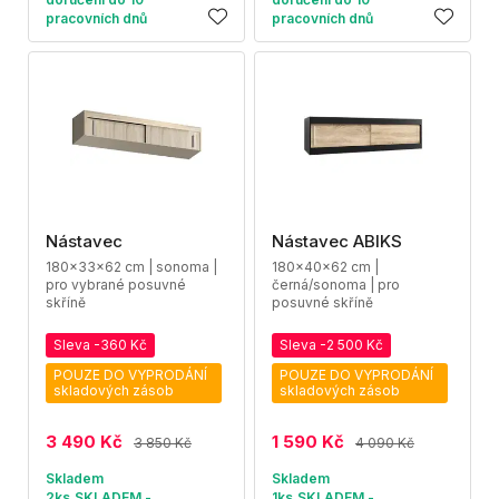
pracovních dnů
pracovních dnů
Nástavec
Nástavec ABIKS
180x33x62 cm | sonoma |
180x40x62 cm |
pro vybrané posuvné
černá/sonoma | pro
skříně
posuvné skříně
Sleva -360 Kč
Sleva -2 500 Kč
POUZE DO VYPRODÁNÍ
POUZE DO VYPRODÁNÍ
skladových zásob
skladových zásob
3 490 Kč
1 590 Kč
3 850 Kč
4 090 Kč
Skladem
Skladem
2ks,SKLADEM -
1ks,SKLADEM -