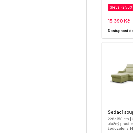
Sleva -2 500
15 390 Kč
Dostupnost do
Sedací sou
228x158 cm | U
úložný prostor
šedozelená 1