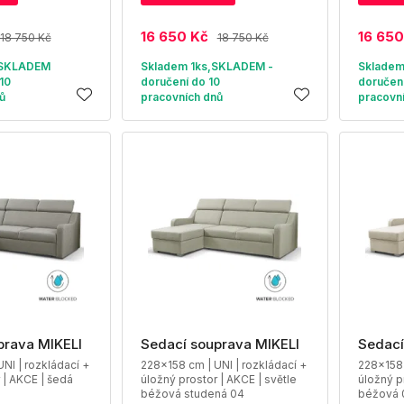
16 650 Kč
16 650
18 750 Kč
18 750 Kč
,SKLADEM
Skladem 1ks,SKLADEM -
Skladem
10
doručení do 10
doručení
ů
pracovních dnů
pracovn
prava MIKELI
Sedací souprava MIKELI
Sedací
NI | rozkládací +
228x158 cm | UNI | rozkládací +
228x158 
 | AKCE | šedá
úložný prostor | AKCE | světle
úložný p
béžová studená 04
béžová 