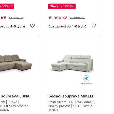
2 500 Kč
Sleva -2 500 Kč
 Kč
15 390 Kč
17 890 Kč
17 890 Kč
ost do 4-6 týdnů
Dostupnost do 4-6 týdnů
 souprava LUNA
Sedací souprava MIKELI
cm | PRAVÁ |
228x158 cm | UNI | rozkládací +
cí + úložný prostor |
úložný prostor | AKCE | světle
TKANIN
šedá 15