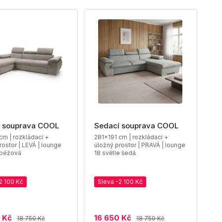
 souprava COOL
Sedací souprava COOL
cm | rozkládací +
281x191 cm | rozkládací +
rostor | LEVÁ | lounge
úložný prostor | PRAVÁ | lounge
béžová
18 světle šedá
2 100 Kč
Sleva -2 100 Kč
 Kč
16 650 Kč
18 750 Kč
18 750 Kč