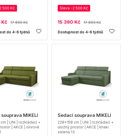
2 500 Kč
Sleva -2 500 Kč
 Kč
15 390 Kč
17 890 Kč
17 890 Kč
ost do 4-6 týdnů
Dostupnost do 4-6 týdnů
 souprava MIKELI
Sedací souprava MIKELI
cm | UNI | rozkládací +
228x158 cm | UNI | rozkládací +
rostor | AKCE | olivově
úložný prostor | AKCE | khaki
2
zelená 13