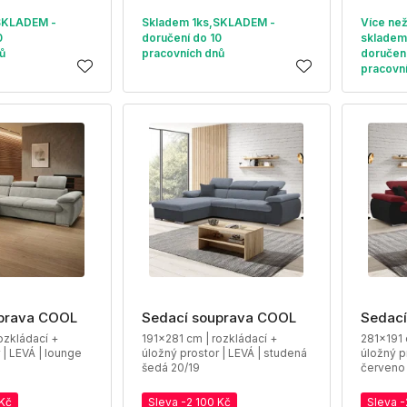
SKLADEM -
Skladem 1ks,SKLADEM -
Více ne
0
doručení do 10
skladem
ů
pracovních dnů
doručení
pracovn
prava COOL
Sedací souprava COOL
Sedací
ozkládací +
191x281 cm | rozkládací +
281x191 
 | LEVÁ | lounge
úložný prostor | LEVÁ | studená
úložný p
šedá 20/19
červeno 
 Kč
Sleva -2 100 Kč
Sleva -