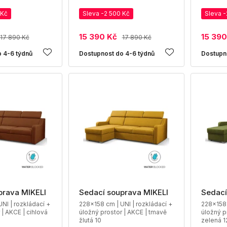
 Kč
Sleva -2 500 Kč
Sleva -
15 390 Kč
15 390
17 890 Kč
17 890 Kč
 4-6 týdnů
Dostupnost do 4-6 týdnů
Dostupn
prava MIKELI
Sedací souprava MIKELI
Sedací
NI | rozkládací +
228x158 cm | UNI | rozkládací +
228x158 
 | AKCE | cihlová
úložný prostor | AKCE | tmavě
úložný p
žlutá 10
zelená 1