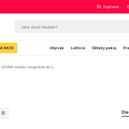
Doprava
NÍ AKCE
Obývák
Ložnice
Dětský pokoj
Pr
LEVNÁ sedací souprava do L
Dle