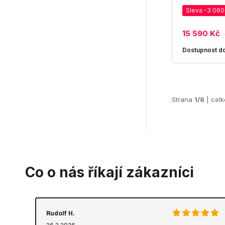
Sleva -3 060
15 590 Kč
Dostupnost do
Strana
1/8
| cel
Co o nás říkají zákazníci
Rudolf H.