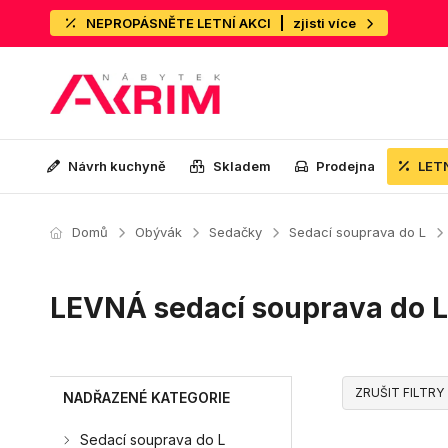
NEPROPÁSNĚTE LETNÍ AKCI
zjisti více
Návrh kuchyně
Skladem
Prodejna
LET
Domů
Obývák
Sedačky
Sedací souprava do L
LEVNÁ sedací souprava do L
ZRUŠIT FILTRY
NADŘAZENÉ KATEGORIE
Sedací souprava do L