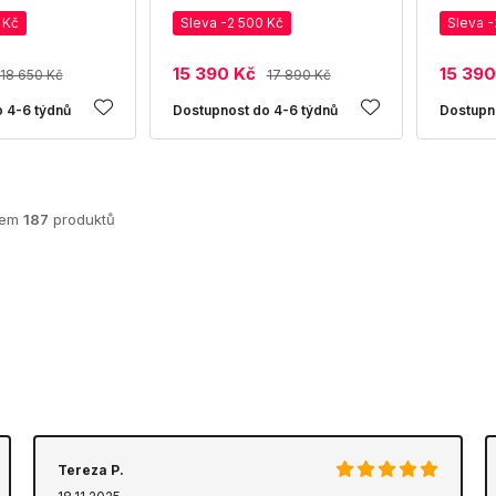
 Kč
Sleva -2 500 Kč
Sleva -
15 390 Kč
15 390
18 650 Kč
17 890 Kč
 4-6 týdnů
Dostupnost do 4-6 týdnů
Dostupn
kem
187
produktů
Tereza P.