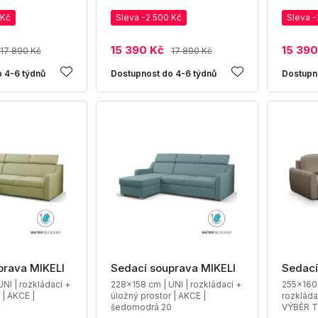
 Kč
Sleva -2 500 Kč
Sleva -
15 390 Kč
15 390
17 890 Kč
17 890 Kč
 4-6 týdnů
Dostupnost do 4-6 týdnů
Dostupn
prava MIKELI
Sedací souprava MIKELI
Sedací
NI | rozkládací +
228x158 cm | UNI | rozkládací +
255x160 
 | AKCE |
úložný prostor | AKCE |
rozkláda
4
šedomodrá 20
VÝBĚR 