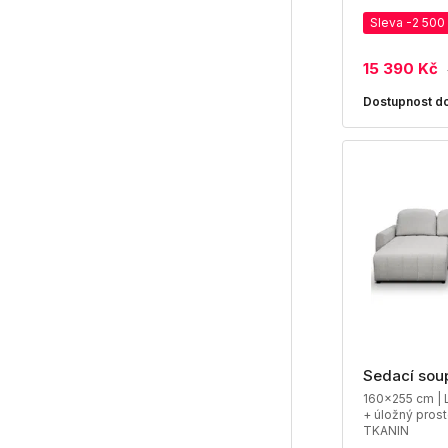
Sleva -2 500
15 390 Kč
Dostupnost do
Sedací sou
160x255 cm | L
+ úložný prost
TKANIN