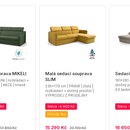
prava MIKELI
Malá sedací souprava
Sedací
SLIM
NI | rozkládací +
191x281 
 | AKCE | tmavě
úložný p
235x179 cm | PRAVÁ | žlutá |
03 šedo
rozkládací + úložný prostor |
VÝPRODEJ Z PRODEJNY
 Kč
Sleva -4 900 Kč
Sleva -
POUZE 1ks
15 290 Kč
16 650
17 890 Kč
20 190 Kč