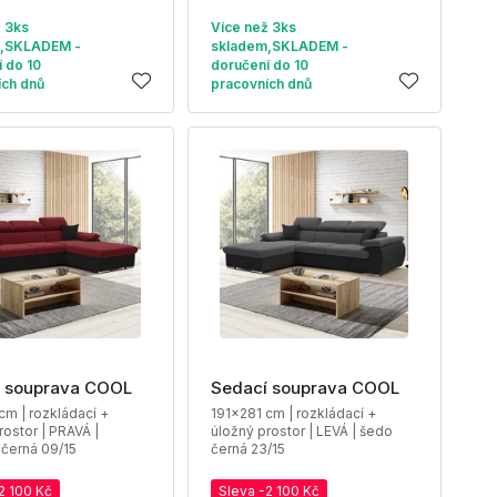
ž 3ks
Více než 3ks
,SKLADEM -
skladem,SKLADEM -
 do 10
doručení do 10
ích dnů
pracovních dnů
 souprava COOL
Sedací souprava COOL
cm | rozkládací +
191x281 cm | rozkládací +
rostor | PRAVÁ |
úložný prostor | LEVÁ | šedo
černá 09/15
černá 23/15
2 100 Kč
Sleva -2 100 Kč