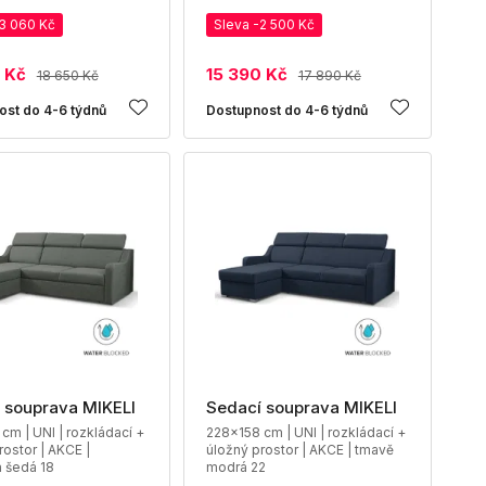
-3 060 Kč
Sleva -2 500 Kč
 Kč
15 390 Kč
18 650 Kč
17 890 Kč
ost do 4-6 týdnů
Dostupnost do 4-6 týdnů
 souprava MIKELI
Sedací souprava MIKELI
cm | UNI | rozkládací +
228x158 cm | UNI | rozkládací +
rostor | AKCE |
úložný prostor | AKCE | tmavě
á šedá 18
modrá 22