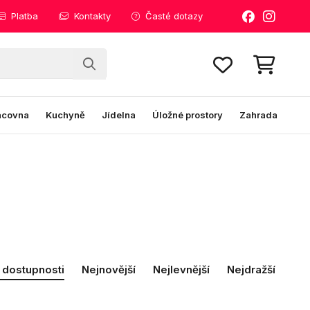
Platba
Kontakty
Časté dotazy
acovna
Kuchyně
Jídelna
Úložné prostory
Zahrada
 dostupnosti
Nejnovější
Nejlevnější
Nejdražší