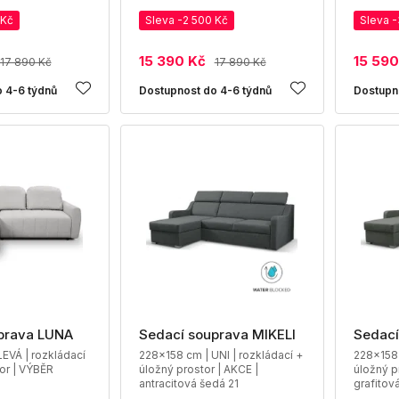
 Kč
Sleva -2 500 Kč
Sleva 
15 390 Kč
15 590
17 890 Kč
17 890 Kč
 4-6 týdnů
Dostupnost do 4-6 týdnů
Dostupn
prava LUNA
Sedací souprava MIKELI
Sedací
EVÁ | rozkládací
228x158 cm | UNI | rozkládací +
228x158 
or | VÝBĚR
úložný prostor | AKCE |
úložný p
antracitová šedá 21
grafitov