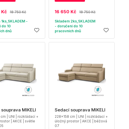
 Kč
16 650 Kč
18 750 Kč
18 750 Kč
 1ks,SKLADEM -
Skladem 2ks,SKLADEM
 do 10
- doručení do 10
ích dnů
pracovních dnů
 souprava MIKELI
Sedací souprava MIKELI
cm | UNI | rozkládací +
228x158 cm | UNI | rozkládací +
rostor | AKCE | světle
úložný prostor | AKCE | béžová
05
07