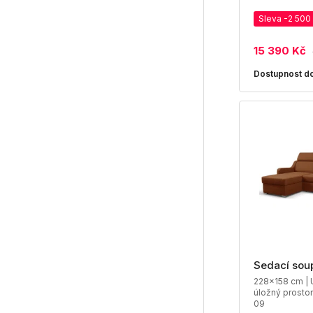
Sleva -2 500
15 390 Kč
Dostupnost do
Sedací sou
228x158 cm | U
úložný prostor
09