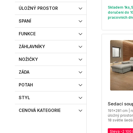
Skladem 1ks,
ÚLOŽNÝ PROSTOR
doručení do 1
pracovních dn
SPANÍ
FUNKCE
ZÁHLAVNÍKY
NOŽIČKY
ZÁDA
POTAH
STYL
Sedací sou
CENOVÁ KATEGORIE
191x281 cm | r
úložný prostor
18 světle šedá
Sleva -2 100