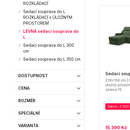
ROZKLÁDACÍ
Sedací souprava do L
ROZKLÁDACÍ s ÚLOŽNÝM
PROSTOREM
LEVNÁ sedací souprava do
L
Sedací souprava do L 300
cm
Sedací souprava do L 350 cm
Sedací sou
DOSTUPNOST
228x158 cm | U
úložný prostor
CENA
zelená 19
ROZMĚR
Sleva -2 500
SPECIÁLNÍ
VARIANTA
15 390 Kč