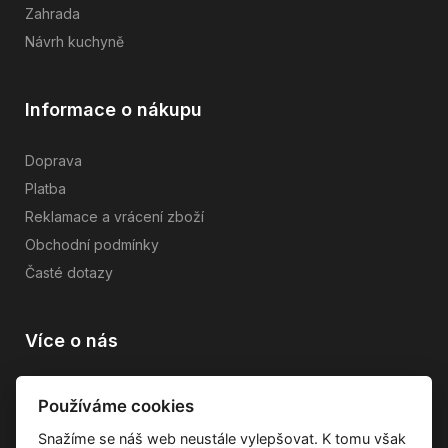
Zahrada
Návrh kuchyně
Informace o nákupu
Doprava
Platba
Reklamace a vrácení zboží
Obchodní podmínky
Časté dotazy
Více o nás
Vše o společnosti
Používáme cookies
Dárkové poukazy
Snažíme se náš web neustále vylepšovat. K tomu však
Průvodce tkaninami