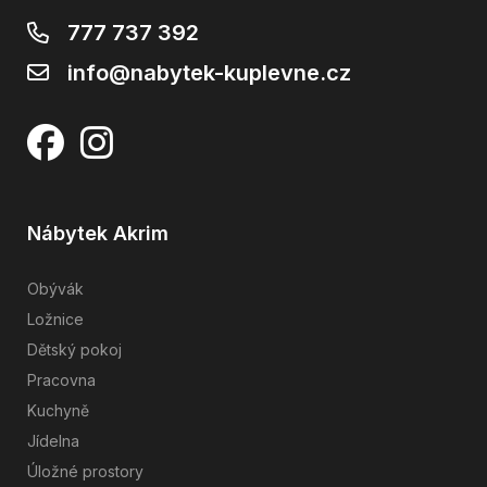
777 737 392
info@nabytek-kuplevne.cz
Nábytek Akrim
Obývák
Ložnice
Dětský pokoj
Pracovna
Kuchyně
Jídelna
Úložné prostory