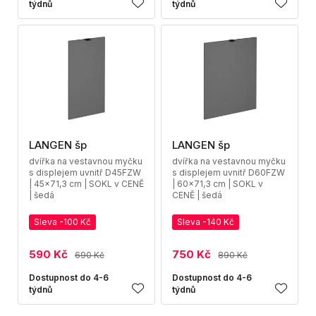
týdnů
týdnů
LANGEN šp
LANGEN šp
dvířka na vestavnou myčku
dvířka na vestavnou myčku
s displejem uvnitř D45FZW
s displejem uvnitř D60FZW
| 45x71,3 cm | SOKL v CENĚ
| 60x71,3 cm | SOKL v
| šedá
CENĚ | šedá
Sleva -100 Kč
Sleva -140 Kč
590 Kč
750 Kč
690 Kč
890 Kč
Dostupnost do 4-6
Dostupnost do 4-6
týdnů
týdnů