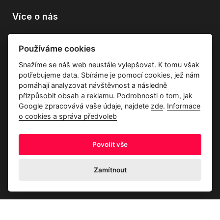
Více o nás
Vše o společnosti
Používáme cookies
Dárkové poukazy
Snažíme se náš web neustále vylepšovat. K tomu však
Průvodce tkaninami
potřebujeme data. Sbíráme je pomocí cookies, jež nám
Kontakty
pomáhají analyzovat návštěvnost a následně
přizpůsobit obsah a reklamu. Podrobnosti o tom, jak
Google zpracovává vaše údaje, najdete
zde
.
Informace
o cookies a správa předvoleb
Povolit vše
Ochrana osobních údajů
Odstoupení od kupní smlouvy
Informace o cookies a správa předvoleb
Zamítnout
© 2026 Akrim s.r.o., Všechna práva jsou vyhrazena