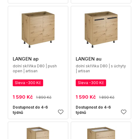
LANGEN ap
LANGEN au
dolní skříňka D80 | push
dolní skříňka D80 | s úchyty
open | artisan
| artisan
Sleva -300 Kč
Sleva -300 Kč
1 590 Kč
1 590 Kč
1 890 Kč
1 890 Kč
Dostupnost do 4-6
Dostupnost do 4-6
týdnů
týdnů