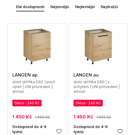
Dle dostupnosti
Nejnovější
Nejlevnější
Nejdražší
LANGEN ap
LANGEN au
dolní skříňka D60 | push
dolní skříňka D60 | s
open | UNI provedení |
úchytem | UNI provedení |
artisan
artisan
Sleva -240 Kč
Sleva -240 Kč
1 450 Kč
1 450 Kč
1 690 Kč
1 690 Kč
Dostupnost do 4-6
Dostupnost do 4-6
týdnů
týdnů