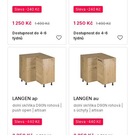
Sleva -240 Kč
Sleva -240 Kč
1 250 Kč
1 250 Kč
1 490 Kč
1 490 Kč
Dostupnost do 4-6
Dostupnost do 4-6
týdnů
týdnů
LANGEN ap
LANGEN au
dolní skříňka D90N rohová |
dolní skříňka D90N rohová |
push open | artisan
s úchyty | artisan
Sleva -440 Kč
Sleva -440 Kč