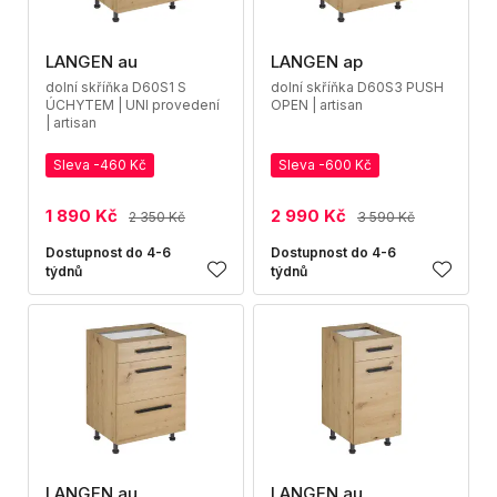
LANGEN au
LANGEN ap
dolní skříňka D60S1 S
dolní skříňka D60S3 PUSH
ÚCHYTEM | UNI provedení
OPEN | artisan
| artisan
Sleva -460 Kč
Sleva -600 Kč
1 890 Kč
2 990 Kč
2 350 Kč
3 590 Kč
Dostupnost do 4-6
Dostupnost do 4-6
týdnů
týdnů
LANGEN au
LANGEN au