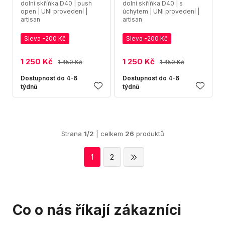
dolní skříňka D40 | push
dolní skříňka D40 | s
open | UNI provedení |
úchytem | UNI provedení |
artisan
artisan
Sleva -200 Kč
Sleva -200 Kč
1 250 Kč
1 250 Kč
1 450 Kč
1 450 Kč
Dostupnost do 4-6
Dostupnost do 4-6
týdnů
týdnů
Strana
1/2
| celkem
26
produktů
1
2
Co o nás říkají zákazníci