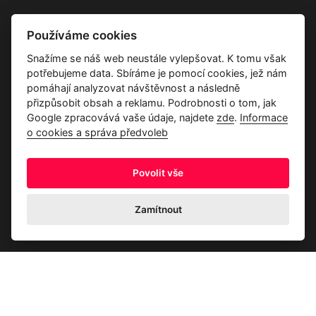
Vše o společnosti
Používáme cookies
Dárkové poukazy
Snažíme se náš web neustále vylepšovat. K tomu však
Průvodce tkaninami
potřebujeme data. Sbíráme je pomocí cookies, jež nám
Kontakty
pomáhají analyzovat návštěvnost a následně
přizpůsobit obsah a reklamu. Podrobnosti o tom, jak
Google zpracovává vaše údaje, najdete
zde
.
Informace
o cookies a správa předvoleb
Povolit vše
Ochrana osobních údajů
Odstoupení od kupní smlouvy
Informace o cookies a správa předvoleb
Zamítnout
© 2026 Akrim s.r.o., Všechna práva jsou vyhrazena