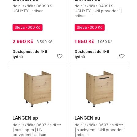
dolní skříňka D60S3 S
dolní skříňka D40S1 S
ÚCHYTY | artisan
ÚCHYTY | UNI provedení |
artisan
Sleva -600 Kč
Sleva -300 Kč
2 990 Kč
1 650 Kč
3 590 Kč
1 950 Kč
Dostupnost do 4-6
Dostupnost do 4-6
týdnů
týdnů
LANGEN ap
LANGEN au
dolní skříňka D60Z na dřez
dolní skříňka D60Z na dřez
| push open | UNI
| s úchytem | UNI provedení
provedení | artisan
| artisan