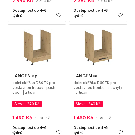
2 350 Kč
2 350 Kč
2 790 Kč
2 790 Kč
Dostupnost do 4-6
Dostupnost do 4-6
týdnů
týdnů
LANGEN ap
LANGEN au
dolní skříňka D60ZK pro
dolní skříňka D60ZK pro
vestavnou troubu | push
vestavnou troubu | s úchyty
open | artisan
| artisan
Sleva -240 Kč
Sleva -240 Kč
1 450 Kč
1 450 Kč
1 690 Kč
1 690 Kč
Dostupnost do 4-6
Dostupnost do 4-6
týdnů
týdnů