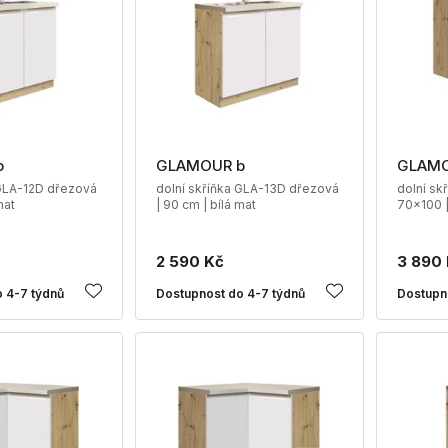
b
GLAMOUR b
GLAMO
 GLA-12D dřezová
dolní skříňka GLA-13D dřezová
dolní sk
mat
| 90 cm | bílá mat
70x100 |
2 590 Kč
3 890
 4-7 týdnů
Dostupnost do 4-7 týdnů
Dostupn