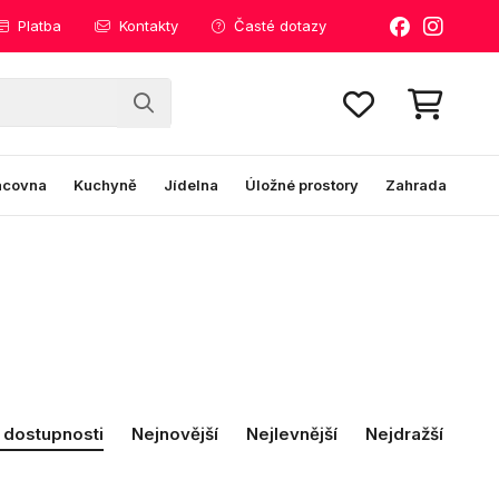
Platba
Kontakty
Časté dotazy
acovna
Kuchyně
Jídelna
Úložné prostory
Zahrada
 dostupnosti
Nejnovější
Nejlevnější
Nejdražší