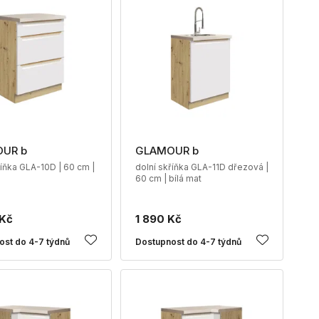
UR b
GLAMOUR b
říňka GLA-10D | 60 cm |
dolní skříňka GLA-11D dřezová |
60 cm | bílá mat
 Kč
1 890 Kč
ost do 4-7 týdnů
Dostupnost do 4-7 týdnů