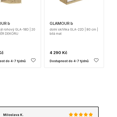
UR b
GLAMOUR b
gál rohový GLA-18D | 20
dolní skříňka GLA-22D | 80 cm |
BĚR DEKORU
bílá mat
Kč
4 290 Kč
ost do 4-7 týdnů
Dostupnost do 4-7 týdnů
Miloslava K.