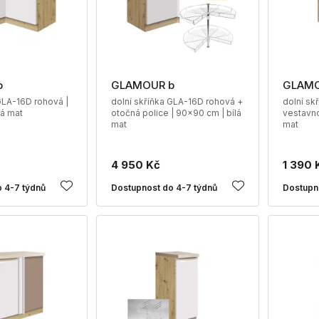
b
GLAMOUR b
GLAMO
GLA-16D rohová |
dolní skříňka GLA-16D rohová +
dolní sk
lá mat
otočná police | 90x90 cm | bílá
vestavno
mat
mat
4 950 Kč
1 390 
 4-7 týdnů
Dostupnost do 4-7 týdnů
Dostupn