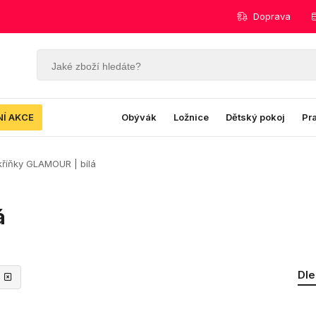
Doprava
NÍ AKCE
Obývák
Ložnice
Dětský pokoj
Pr
kříňky GLAMOUR | bílá
á
Dle