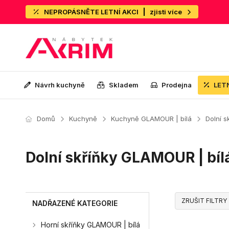
NEPROPÁSNĚTE LETNÍ AKCI
zjisti více
Návrh kuchyně
Skladem
Prodejna
LET
Domů
Kuchyně
Kuchyně GLAMOUR | bílá
Dolní s
Dolní skříňky GLAMOUR | bíl
ZRUŠIT FILTRY
NADŘAZENÉ KATEGORIE
Horní skříňky GLAMOUR | bílá