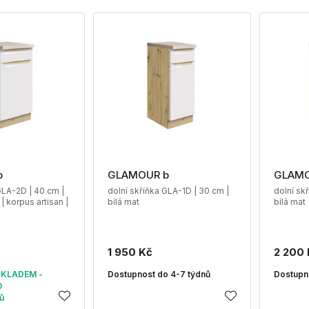
b
GLAMOUR b
GLAMO
GLA-2D | 40 cm |
dolní skříňka GLA-1D | 30 cm |
dolní sk
 korpus artisan |
bílá mat
bílá mat
1 950 Kč
2 200 
SKLADEM -
Dostupnost do 4-7 týdnů
Dostupn
0
ů