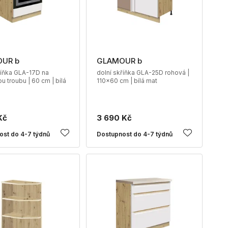
UR b
GLAMOUR b
říňka GLA-17D na
dolní skříňka GLA-25D rohová |
u troubu | 60 cm | bílá
110x60 cm | bílá mat
Kč
3 690 Kč
ost do 4-7 týdnů
Dostupnost do 4-7 týdnů