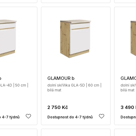
b
GLAMOUR b
GLAMO
GLA-4D | 50 cm |
dolní skříňka GLA-5D | 60 cm |
dolní sk
bílá mat
bílá mat
2 750 Kč
3 490
 4-7 týdnů
Dostupnost do 4-7 týdnů
Dostupn