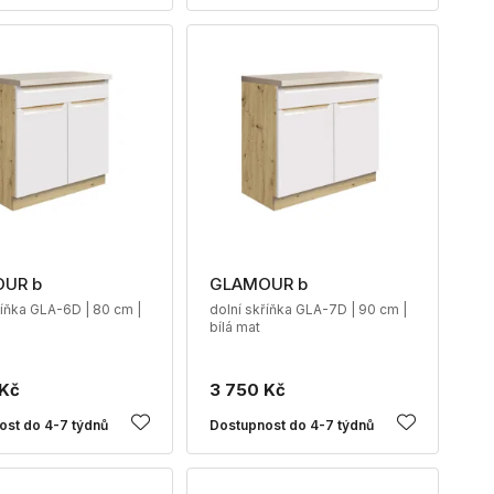
UR b
GLAMOUR b
říňka GLA-6D | 80 cm |
dolní skříňka GLA-7D | 90 cm |
bílá mat
 Kč
3 750 Kč
ost do 4-7 týdnů
Dostupnost do 4-7 týdnů