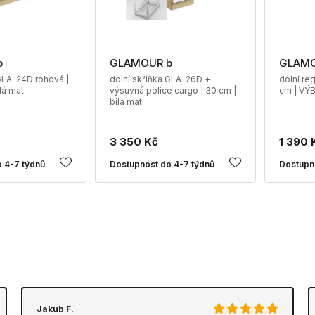
b
GLAMOUR b
GLAMO
GLA-24D rohová |
dolní skříňka GLA-26D +
dolní re
lá mat
výsuvná police cargo | 30 cm |
cm | VÝ
bílá mat
3 350 Kč
1 390 
 4-7 týdnů
Dostupnost do 4-7 týdnů
Dostupn
Jakub F.