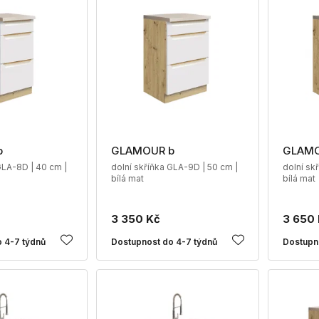
b
GLAMOUR b
GLAMO
GLA-8D | 40 cm |
dolní skříňka GLA-9D | 50 cm |
dolní sk
bílá mat
bílá mat
3 350 Kč
3 650
 4-7 týdnů
Dostupnost do 4-7 týdnů
Dostupn