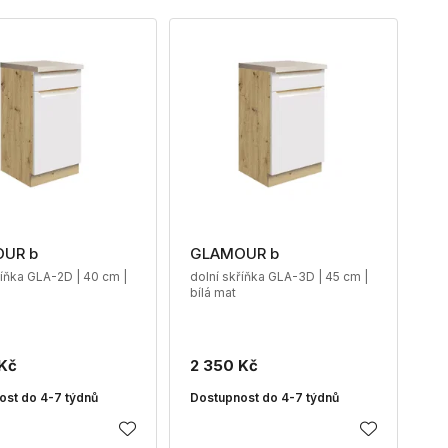
UR b
GLAMOUR b
říňka GLA-2D | 40 cm |
dolní skříňka GLA-3D | 45 cm |
bílá mat
Kč
2 350 Kč
ost do 4-7 týdnů
Dostupnost do 4-7 týdnů