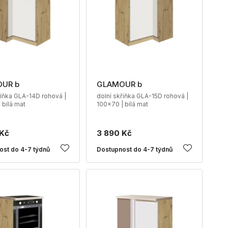
UR b
GLAMOUR b
říňka GLA-14D rohová |
dolní skříňka GLA-15D rohová |
 bílá mat
100x70 | bílá mat
 Kč
3 890 Kč
ost do 4-7 týdnů
Dostupnost do 4-7 týdnů