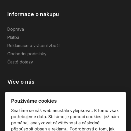
Informace o nákupu
Doprava
Platba
Reklamace a vrácení zboží
Obchodní podmínky
Časté dotazy
Více o nás
Vše o společnosti
Používáme cookies
Dárkové poukazy
Snažíme se náš web neustále vylepšovat. K tomu však
Průvodce tkaninami
potřebujeme data. Sbíráme je pomocí cookies, jež nám
Kontakty
pomáhají analyzovat návštěvnost a následně
přizpůsobit obsah a reklamu. Podrobnosti o tom, jak