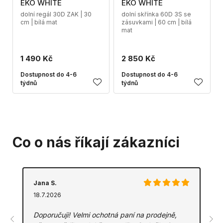
EKO WHITE
EKO WHITE
dolní regál 30D ZAK | 30
dolní skřínka 60D 3S se
cm | bílá mat
zásuvkami | 60 cm | bílá
mat
1 490 Kč
2 850 Kč
Dostupnost do 4-6
Dostupnost do 4-6
týdnů
týdnů
Co o nás říkají zákazníci
Jana S.
18.7.2026
Doporučuji! Velmi ochotná paní na prodejně,