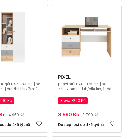
PIXEL
 regál PX7 | 80 cm | se
psací stůl PX8 | 125 cm | se
i | dub/bílá lux/šedá
zásuvkami | dub/bílá lux/šedá
-260 Kč
Sleva -200 Kč
 Kč
3 590 Kč
4 950 Kč
3 790 Kč
ost do 4-6 týdnů
Dostupnost do 4-6 týdnů