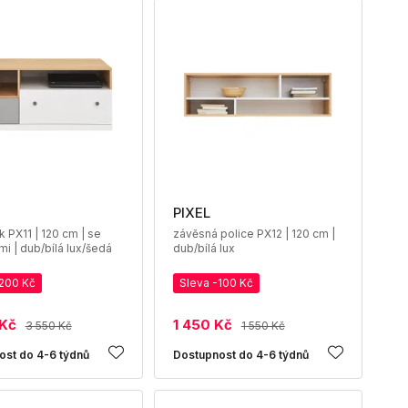
PIXEL
k PX11 | 120 cm | se
závěsná police PX12 | 120 cm |
i | dub/bílá lux/šedá
dub/bílá lux
-200 Kč
Sleva -100 Kč
 Kč
1 450 Kč
3 550 Kč
1 550 Kč
ost do 4-6 týdnů
Dostupnost do 4-6 týdnů