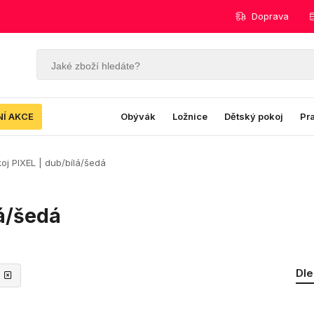
Doprava
NÍ AKCE
Obývák
Ložnice
Dětský pokoj
Pr
oj PIXEL | dub/bílá/šedá
lá/šedá
Dle