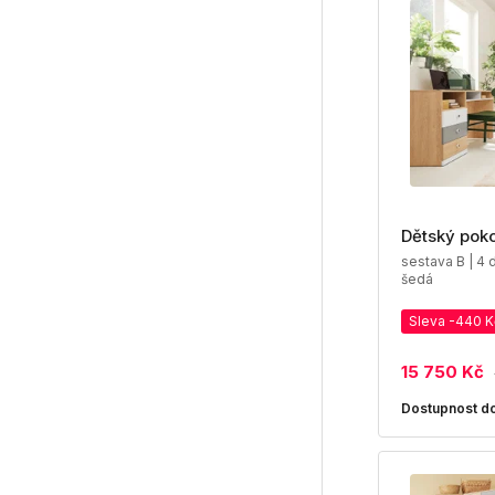
Dětský poko
sestava B | 4 d
šedá
Sleva -440 K
15 750 Kč
Dostupnost do