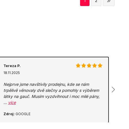
1
2
Tereza P.
18.11.2025
Nejprve jsme navštívily prodejnu, kde se nám
trpělivě věnovaly dvě slečny a pomohly s výběrem
látky na gauč. Musím vyzdvihnout i moc milé pány,
…
více
Zdroj:
GOOGLE