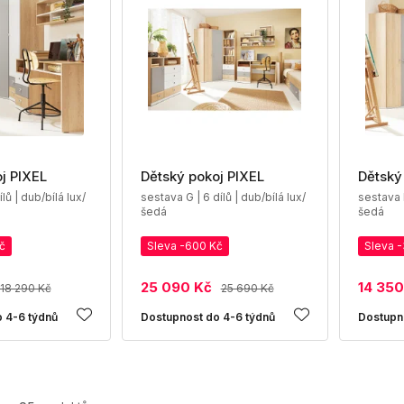
j PIXEL
Dětský pokoj PIXEL
Dětský
lů | dub/bílá lux/
sestava G | 6 dílů | dub/bílá lux/
sestava H
šedá
šedá
č
Sleva -600 Kč
Sleva 
25 090 Kč
14 350
18 290 Kč
25 690 Kč
 4-6 týdnů
Dostupnost do 4-6 týdnů
Dostupn