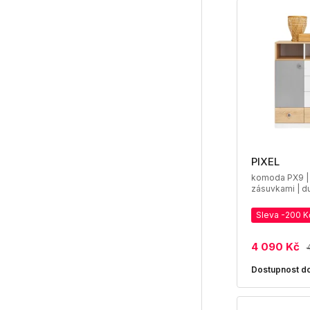
PIXEL
komoda PX9 | 
zásuvkami | du
Sleva -200 K
4 090 Kč
Dostupnost do