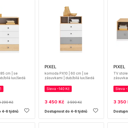
PIXEL
PIXEL
85 cm | se
komoda PX10 | 60 cm | se
TV stole
b/bílá lux/šedá
zásuvkami | dub/bílá lux/šedá
zásuvkam
č
Sleva -140 Kč
Sleva 
3 450 Kč
3 350
4 290 Kč
3 590 Kč
 4-6 týdnů
Dostupnost do 4-6 týdnů
Dostupn