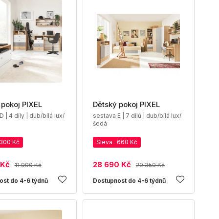
 pokoj PIXEL
Dětský pokoj PIXEL
 | 4 díly | dub/bílá lux/
sestava E | 7 dílů | dub/bílá lux/
šedá
-300 Kč
Sleva -660 Kč
 Kč
28 690 Kč
11 990 Kč
29 350 Kč
ost do 4-6 týdnů
Dostupnost do 4-6 týdnů