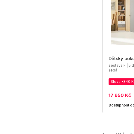
Dětský poko
sestava F | 5 dí
šedá
Sleva -340 K
17 950 Kč
Dostupnost do