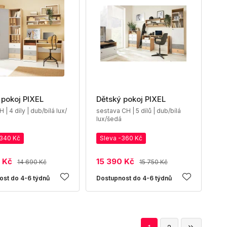
 pokoj PIXEL
Dětský pokoj PIXEL
 | 4 díly | dub/bílá lux/
sestava CH | 5 dílů | dub/bílá
lux/šedá
-340 Kč
Sleva -360 Kč
 Kč
15 390 Kč
14 690 Kč
15 750 Kč
ost do 4-6 týdnů
Dostupnost do 4-6 týdnů