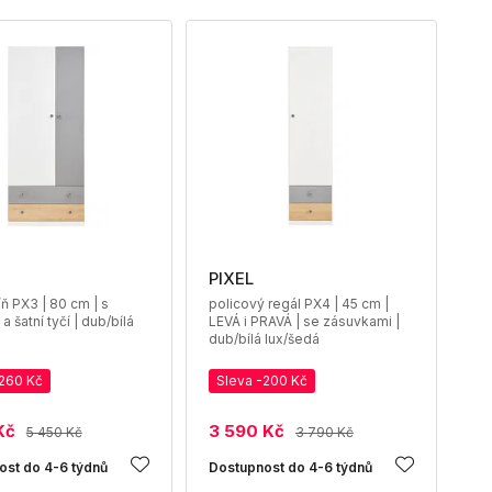
PIXEL
íň PX3 | 80 cm | s
policový regál PX4 | 45 cm |
a šatní tyčí | dub/bílá
LEVÁ i PRAVÁ | se zásuvkami |
dub/bílá lux/šedá
-260 Kč
Sleva -200 Kč
Kč
3 590 Kč
5 450 Kč
3 790 Kč
ost do 4-6 týdnů
Dostupnost do 4-6 týdnů