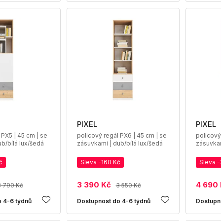
PIXEL
PIXEL
 PX5 | 45 cm | se
policový regál PX6 | 45 cm | se
policový
b/bílá lux/šedá
zásuvkami | dub/bílá lux/šedá
zásuvkam
č
Sleva -160 Kč
Sleva 
3 390 Kč
4 690
3 790 Kč
3 550 Kč
 4-6 týdnů
Dostupnost do 4-6 týdnů
Dostupn