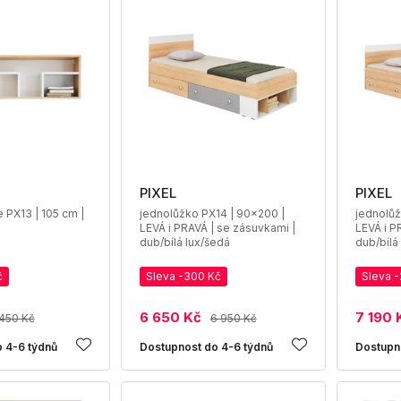
PIXEL
PIXEL
 PX13 | 105 cm |
jednolůžko PX14 | 90x200 |
jednolůž
LEVÁ i PRAVÁ | se zásuvkami |
LEVÁ i P
dub/bílá lux/šedá
dub/bílá
č
Sleva -300 Kč
Sleva 
6 650 Kč
7 190 
 450 Kč
6 950 Kč
 4-6 týdnů
Dostupnost do 4-6 týdnů
Dostupn