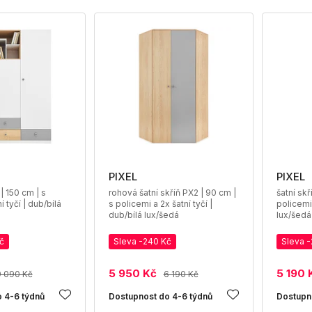
PIXEL
PIXEL
 | 150 cm | s
rohová šatní skříň PX2 | 90 cm |
šatní skř
í tyčí | dub/bílá
s policemi a 2x šatní tyčí |
policemi 
dub/bílá lux/šedá
lux/šedá
č
Sleva -240 Kč
Sleva 
5 950 Kč
5 190 
9 090 Kč
6 190 Kč
 4-6 týdnů
Dostupnost do 4-6 týdnů
Dostupn