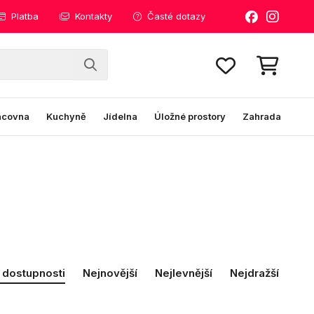
Platba
Kontakty
Časté dotazy
acovna
Kuchyně
Jídelna
Úložné prostory
Zahrada
 dostupnosti
Nejnovější
Nejlevnější
Nejdražší