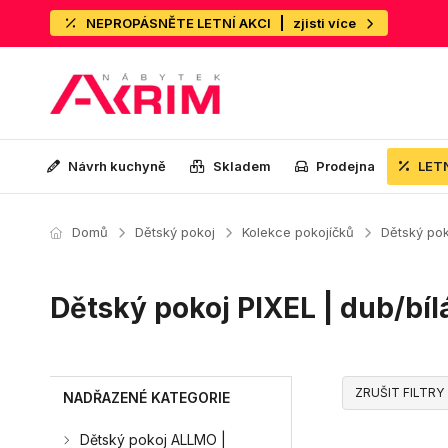
NEPROPÁSNĚTE LETNÍ AKCI
zjisti více
Návrh kuchyně
Skladem
Prodejna
LET
Domů
Dětský pokoj
Kolekce pokojíčků
Dětský pok
Dětský pokoj PIXEL | dub/bí
ZRUŠIT FILTRY
NADŘAZENÉ KATEGORIE
Dětský pokoj ALLMO |