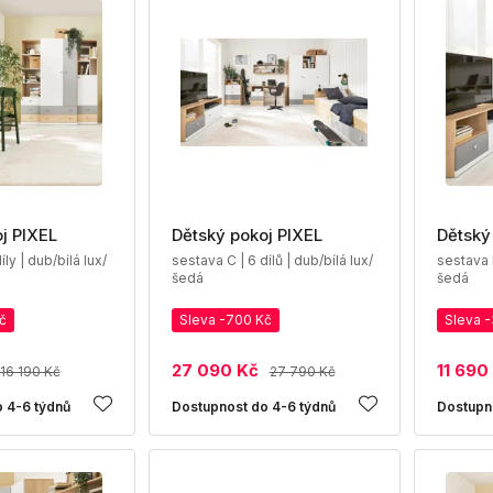
j PIXEL
Dětský pokoj PIXEL
Dětský
íly | dub/bílá lux/
sestava C | 6 dílů | dub/bílá lux/
sestava D
šedá
šedá
č
Sleva -700 Kč
Sleva 
27 090 Kč
11 690
16 190 Kč
27 790 Kč
 4-6 týdnů
Dostupnost do 4-6 týdnů
Dostupn