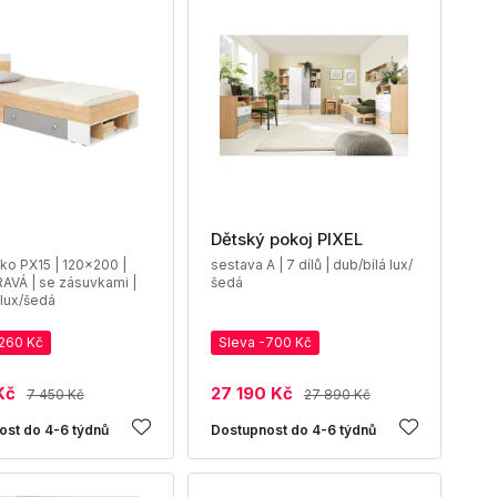
Dětský pokoj PIXEL
ko PX15 | 120x200 |
sestava A | 7 dílů | dub/bílá lux/
RAVÁ | se zásuvkami |
šedá
 lux/šedá
-260 Kč
Sleva -700 Kč
Kč
27 190 Kč
7 450 Kč
27 890 Kč
ost do 4-6 týdnů
Dostupnost do 4-6 týdnů