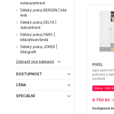
estana/antracit
Dětský pokoj BERGEN | bílá
lesk
Dětský pokoj DELTA |
dub/antracit
Dětský pokoj FARO |
bílá/artisan/šedá
Dětský pokoj JOKER |
bílá/grafit
Zobrazit více kategorií
PIXEL
šatní skříň PX1
DOSTUPNOST
policemi a šatn
lux/šedá
CENA
Sleva -340 K
SPECIÁLNÍ
8 750 Kč
Dostupnost do