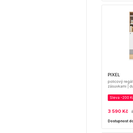
PIXEL
policový regál
zásuvkami | du
Sleva -200 K
3 590 Kč
Dostupnost do