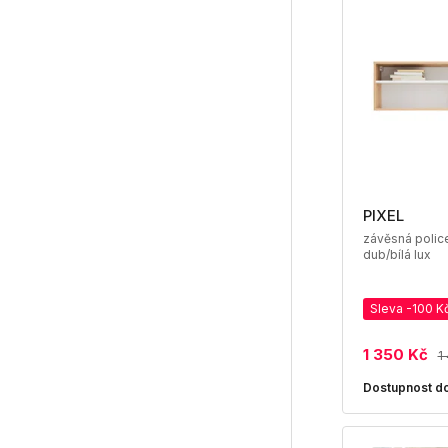
PIXEL
závěsná police
dub/bílá lux
Sleva -100 K
1 350 Kč
1
Dostupnost do