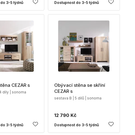
do 3-5 týdnů
Dostupnost do 3-5 týdnů
stěna CEZAR s
Obývací stěna se skříní
CEZAR s
4 díly | sonoma
sestava B | 5 dílů | sonoma
12 790 Kč
do 3-5 týdnů
Dostupnost do 3-5 týdnů