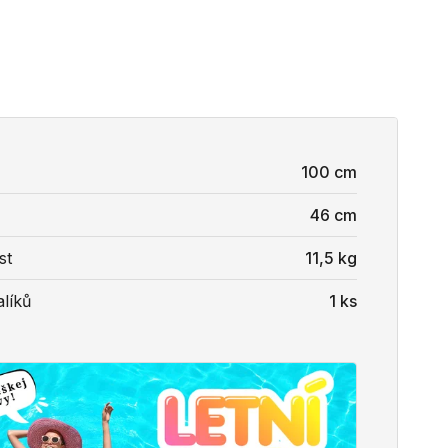
100 cm
46 cm
st
11,5 kg
líků
1 ks