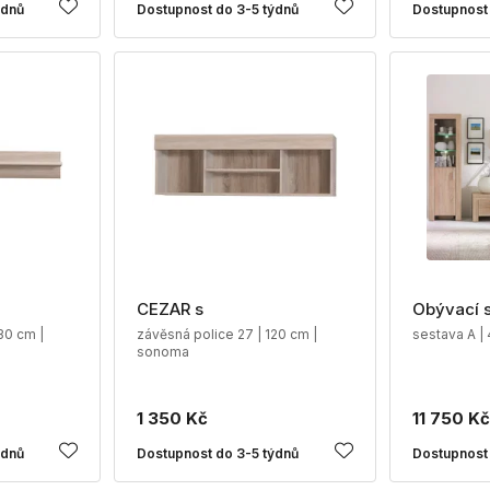
ýdnů
Dostupnost do 3-5 týdnů
Dostupnost 
CEZAR s
Obývací 
30 cm |
závěsná police 27 | 120 cm |
sestava A | 
sonoma
1 350 Kč
11 750 Kč
ýdnů
Dostupnost do 3-5 týdnů
Dostupnost 