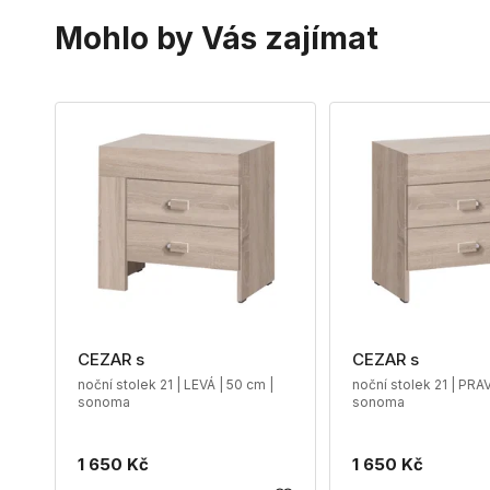
Mohlo by Vás zajímat
CEZAR s
CEZAR s
noční stolek 21 | LEVÁ | 50 cm |
noční stolek 21 | PRAV
sonoma
sonoma
1 650 Kč
1 650 Kč