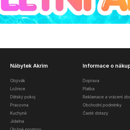
Nábytek Akrim
Informace o náku
Obývák
Doprava
Ložnice
Platba
Dětský pokoj
Reklamace a vrácení zb
Pracovna
Obchodní podmínky
Kuchyně
Časté dotazy
Jídelna
Úložné prostory