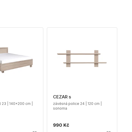
CEZAR s
t 23 | 140x200 cm |
závěsná police 24 | 120 cm |
sonoma
990 Kč