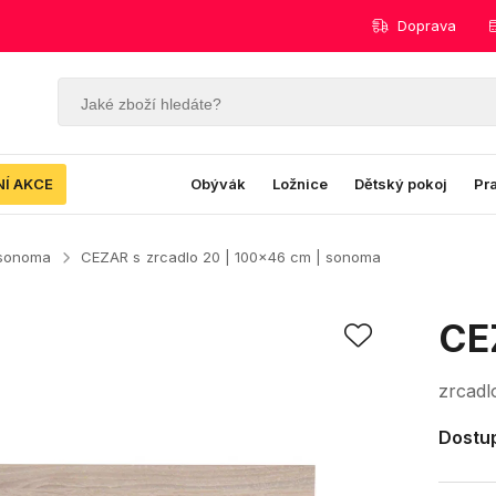
Doprava
NÍ AKCE
Obývák
Ložnice
Dětský pokoj
Pr
 sonoma
CEZAR s
zrcadlo 20 | 100x46 cm | sonoma
CE
zrcadl
Dostup