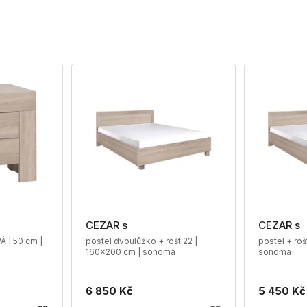
CEZAR s
CEZAR s
Á | 50 cm |
postel dvoulůžko + rošt 22 |
postel + roš
160x200 cm | sonoma
sonoma
6 850 Kč
5 450 Kč