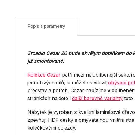
Popis a parametry
Zrcadlo Cezar 20 bude skvělým doplňkem do ka
již smontované.
Kolekce Cezar
patří mezi nejoblíbenější sekto
jednotlivých dílů, si můžete sestavit
obývací po
představ a potřeb. Cezar nabízíme
v oblíbené
stránkách najdete i
další barevné varianty
této
Nábytek je vyroben z kvalitní laminátové dřev
zpevňují HDF desky s omyvatelnou vnitřní str
kolečkovými pojezdy.