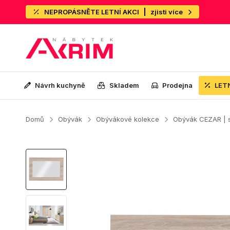
NEPROPÁSNĚTE LETNÍ AKCI
zjisti více
Návrh kuchyně
Skladem
Prodejna
LET
Domů
Obývák
Obývákové kolekce
Obývák CEZAR |