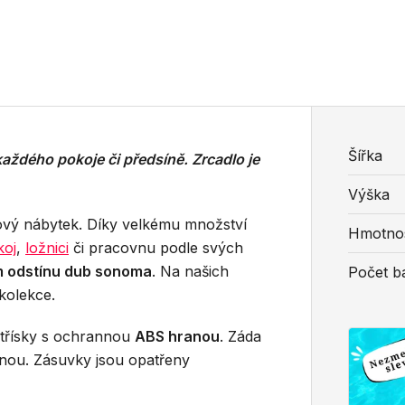
Šířka
ždého pokoje či předsíně. Zrcadlo je
Výška
rový nábytek. Díky velkému množství
Hmotno
koj
,
ložnici
či pracovnu podle svých
m odstínu dub sonoma
. Na našich
Počet ba
 kolekce.
otřísky s ochrannou
ABS hranou
. Záda
anou. Zásuvky jsou opatřeny