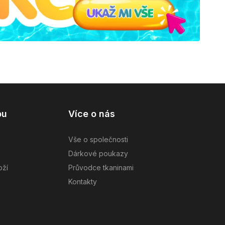
pu
Více o nás
Vše o společnosti
Dárkové poukazy
oží
Průvodce tkaninami
Kontakty