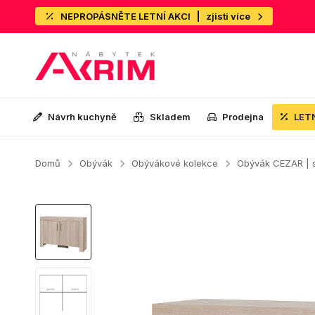
NEPROPÁSNĚTE LETNÍ AKCI
zjisti více
Návrh kuchyně
Skladem
Prodejna
LET
Domů
Obývák
Obývákové kolekce
Obývák CEZAR |