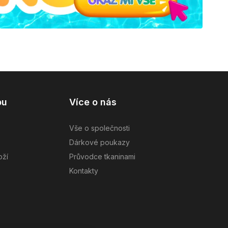
pu
Více o nás
Vše o společnosti
Dárkové poukazy
oží
Průvodce tkaninami
Kontakty