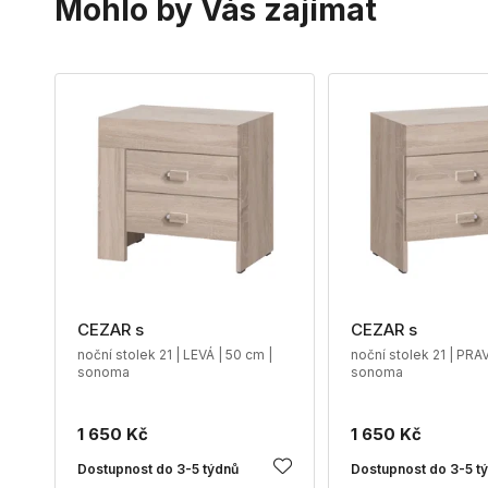
Mohlo by Vás zajímat
CEZAR s
CEZAR s
noční stolek 21 | LEVÁ | 50 cm |
noční stolek 21 | PRAV
sonoma
sonoma
1 650 Kč
1 650 Kč
Dostupnost do 3-5 týdnů
Dostupnost do 3-5 t