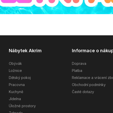
Nábytek Akrim
Informace o náku
Obývák
Doprava
Ložnice
Platba
Dětský pokoj
Reklamace a vrácení zb
Pracovna
Obchodní podmínky
Kuchyně
Časté dotazy
Jídelna
Úložné prostory
Zahrada