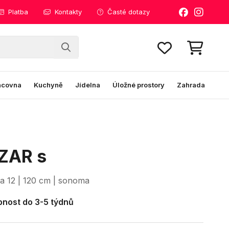
Platba
Kontakty
Časté dotazy
acovna
Kuchyně
Jídelna
Úložné prostory
Zahrada
ZAR s
 12 | 120 cm | sonoma
nost do 3-5 týdnů