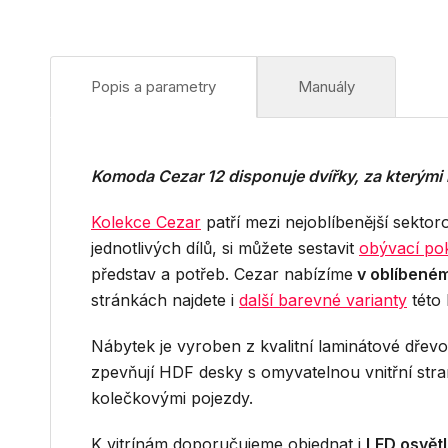
Popis a parametry
Manuály
Komoda Cezar 12 disponuje dvířky, za kterými n
Kolekce Cezar
patří mezi nejoblíbenější sekto
jednotlivých dílů, si můžete sestavit
obývací po
představ a potřeb. Cezar nabízíme
v oblíbené
stránkách najdete i
další barevné varianty
této
Nábytek je vyroben z kvalitní laminátové dřev
zpevňují HDF desky s omyvatelnou vnitřní str
kolečkovými pojezdy.
K vitrínám doporučujeme objednat i
LED osvětl