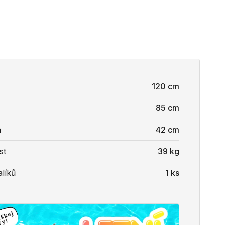
120 cm
85 cm
a
42 cm
st
39 kg
líků
1 ks