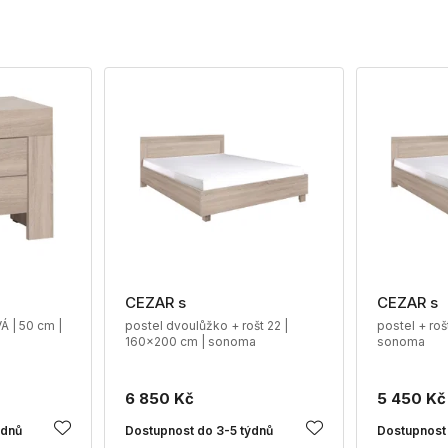
CEZAR s
CEZAR s
Á | 50 cm |
postel dvoulůžko + rošt 22 |
postel + roš
160x200 cm | sonoma
sonoma
6 850 Kč
5 450 Kč
ýdnů
Dostupnost do 3-5 týdnů
Dostupnost 