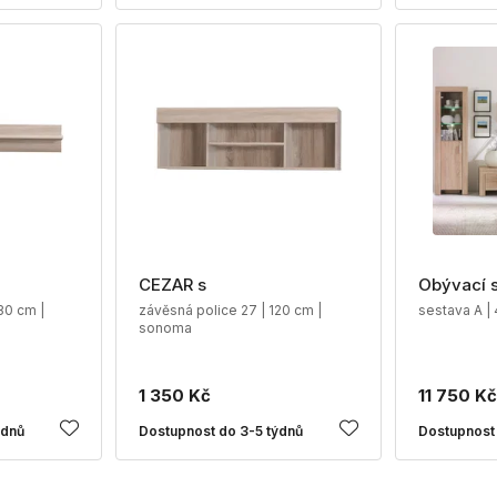
CEZAR s
Obývací 
30 cm |
závěsná police 27 | 120 cm |
sestava A | 
sonoma
1 350 Kč
11 750 Kč
ýdnů
Dostupnost do 3-5 týdnů
Dostupnost 