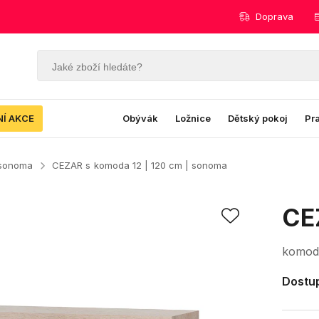
Doprava
NÍ AKCE
Obývák
Ložnice
Dětský pokoj
Pr
 sonoma
CEZAR s
komoda 12 | 120 cm | sonoma
CE
komoda
Dostup