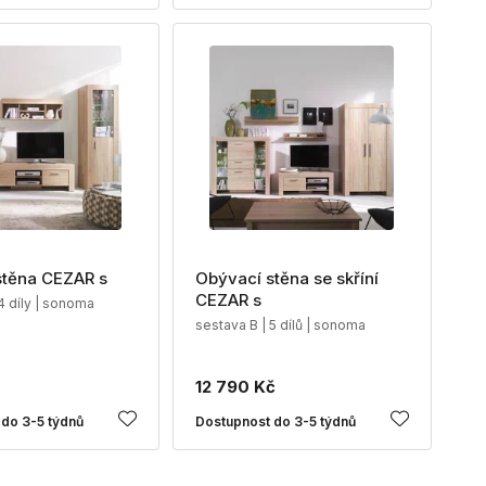
stěna CEZAR s
Obývací stěna se skříní
CEZAR s
4 díly | sonoma
sestava B | 5 dílů | sonoma
12 790 Kč
do 3-5 týdnů
Dostupnost do 3-5 týdnů