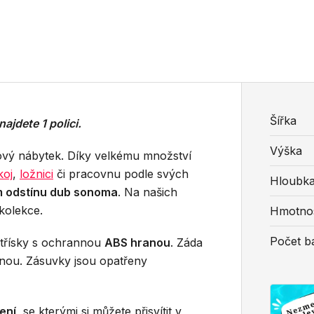
Šířka
ajdete 1 polici.
Výška
rový nábytek. Díky velkému množství
koj
,
ložnici
či pracovnu podle svých
Hloubk
m odstínu dub sonoma
. Na našich
 kolekce.
Hmotno
Počet ba
otřísky s ochrannou
ABS hranou
. Záda
anou. Zásuvky jsou opatřeny
ení
, se kterými si můžete přisvítit v