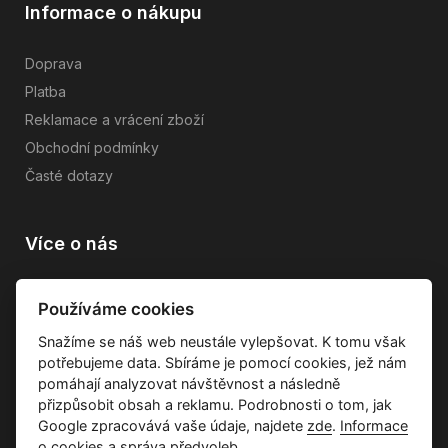
Informace o nákupu
Doprava
Platba
Reklamace a vrácení zboží
Obchodní podmínky
Časté dotazy
Více o nás
Vše o společnosti
Používáme cookies
Dárkové poukazy
Snažíme se náš web neustále vylepšovat. K tomu však
Průvodce tkaninami
potřebujeme data. Sbíráme je pomocí cookies, jež nám
Kontakty
pomáhají analyzovat návštěvnost a následně
přizpůsobit obsah a reklamu. Podrobnosti o tom, jak
Google zpracovává vaše údaje, najdete
zde
.
Informace
o cookies a správa předvoleb