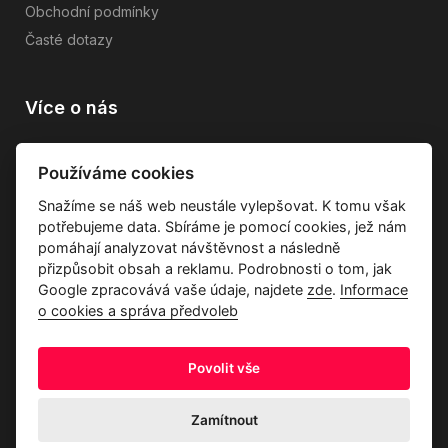
Obchodní podmínky
Časté dotazy
Více o nás
Vše o společnosti
Používáme cookies
Dárkové poukazy
Snažíme se náš web neustále vylepšovat. K tomu však
Průvodce tkaninami
potřebujeme data. Sbíráme je pomocí cookies, jež nám
Kontakty
pomáhají analyzovat návštěvnost a následně
přizpůsobit obsah a reklamu. Podrobnosti o tom, jak
Google zpracovává vaše údaje, najdete
zde
.
Informace
o cookies a správa předvoleb
Povolit vše
Ochrana osobních údajů
Odstoupení od kupní smlouvy
Informace o cookies a správa předvoleb
Zamítnout
© 2026 Akrim s.r.o., Všechna práva jsou vyhrazena