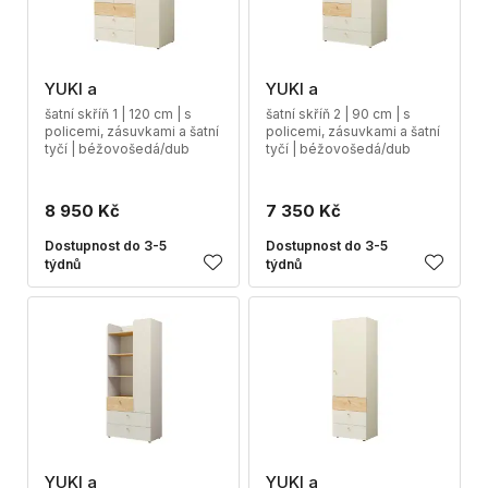
YUKI a
YUKI a
šatní skříň 1 | 120 cm | s
šatní skříň 2 | 90 cm | s
policemi, zásuvkami a šatní
policemi, zásuvkami a šatní
tyčí | béžovošedá/dub
tyčí | béžovošedá/dub
8 950 Kč
7 350 Kč
Dostupnost do 3-5
Dostupnost do 3-5
týdnů
týdnů
YUKI a
YUKI a