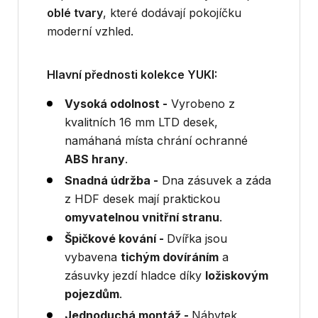
oblé tvary
, které dodávají pokojíčku
moderní vzhled.
Hlavní přednosti kolekce YUKI:
Vysoká odolnost -
Vyrobeno z
kvalitních 16 mm LTD desek,
namáhaná místa chrání ochranné
ABS hrany
.
Snadná údržba -
Dna zásuvek a záda
z HDF desek mají praktickou
omyvatelnou vnitřní stranu
.
Špičkové kování -
Dvířka jsou
vybavena
tichým dovíráním
a
zásuvky jezdí hladce díky
ložiskovým
pojezdům
.
Jednoduchá montáž -
Nábytek