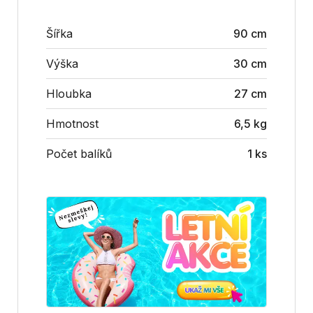
Šířka
90 cm
Výška
30 cm
Hloubka
27 cm
Hmotnost
6,5 kg
Počet balíků
1 ks