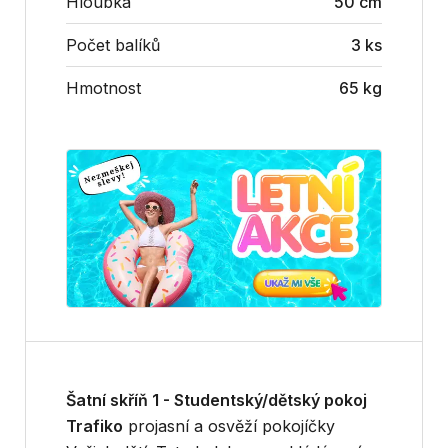
Hloubka
50 cm
Počet balíků
3 ks
Hmotnost
65 kg
Šatní skříň 1 - Studentský/dětský pokoj
Trafiko
projasní a osvěží pokojíčky