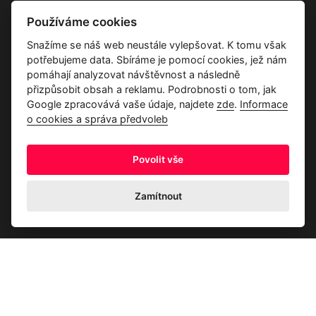
Vše o společnosti
Používáme cookies
Dárkové poukazy
Snažíme se náš web neustále vylepšovat. K tomu však
Průvodce tkaninami
potřebujeme data. Sbíráme je pomocí cookies, jež nám
Kontakty
pomáhají analyzovat návštěvnost a následně
přizpůsobit obsah a reklamu. Podrobnosti o tom, jak
Google zpracovává vaše údaje, najdete
zde
.
Informace
o cookies a správa předvoleb
Povolit vše
Ochrana osobních údajů
Odstoupení od kupní smlouvy
Informace o cookies a správa předvoleb
Zamítnout
© 2026 Akrim s.r.o., Všechna práva jsou vyhrazena