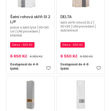
Šatní rohová skříň SI 2
DELTA
L/P
šatní skříň rohová DL2 |
90x90 | UNI provedení |
police a šatní tyče | 90x90
dub/antracit
cm | UNI provedení |
bílá/dub
Sleva -300 Kč
Sleva -400 Kč
6 650 Kč
6 550 Kč
6 950 Kč
6 950 Kč
Dostupnost do 4-6
Dostupnost do 4-6
týdnů
týdnů