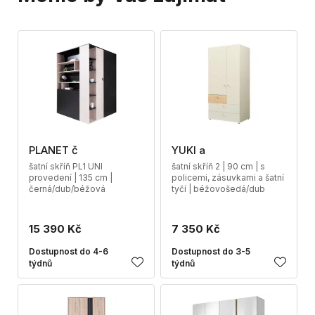
PLANET č
YUKI a
šatní skříň PL1 UNI
šatní skříň 2 | 90 cm | s
provedení | 135 cm |
policemi, zásuvkami a šatní
černá/dub/béžová
tyčí | béžovošedá/dub
15 390 Kč
7 350 Kč
Dostupnost do 4-6
Dostupnost do 3-5
týdnů
týdnů