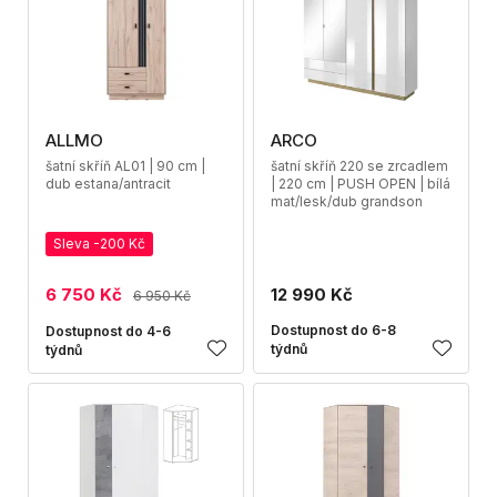
ALLMO
ARCO
šatní skříň AL01 | 90 cm |
šatní skříň 220 se zrcadlem
dub estana/antracit
| 220 cm | PUSH OPEN | bílá
mat/lesk/dub grandson
Sleva -200 Kč
6 750 Kč
12 990 Kč
6 950 Kč
Dostupnost do 6-8
Dostupnost do 4-6
týdnů
týdnů