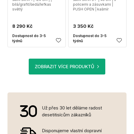
bílá/grafit/šedá/lefkas
policemi a zásuvkami |
světlý
PUSH OPEN | kašmír
8 290 Kč
3 350 Kč
Dostupnost do 3-5
Dostupnost do 3-5
týdnů
týdnů
ZOBRAZIT VÍCE PRODUKTŮ
Už přes 30 let děláme radost
desetitisícům zákazníků
Disponujeme vlastní dopravní