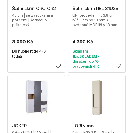
Šatní skříň ORO OR2
Šatní skříň REL S1D2S
45 cm | se zásuvkami a
UNI provedení | 53,8 cm |
policemi | šedá/dub
bílá | lamino 18 mm +
piškotový
ozdobné MDF lišty 18 mm
3 090 Kč
4 390 Kč
Dostupnost do 4-6
Skladem
týdnů
1ks,SKLADEM -
doručení do 10
pracovních dnů
JOKER
LORIN mo
šatní skříň 1 | 120 cm | |
šatní skříň 3 P | 45 cm | s