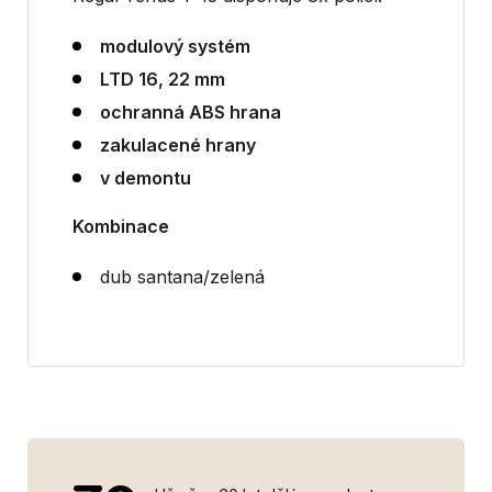
modulový systém
LTD 16, 22 mm
ochranná ABS hrana
zakulacené hrany
v demontu
Kombinace
dub santana/zelená