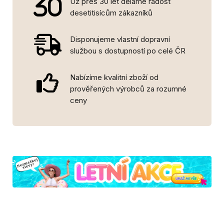
Už přes 30 let děláme radost
desetitisícům zákazníků
Disponujeme vlastní dopravní
službou s dostupností po celé ČR
Nabízíme kvalitní zboží od
prověřených výrobců za rozumné
ceny