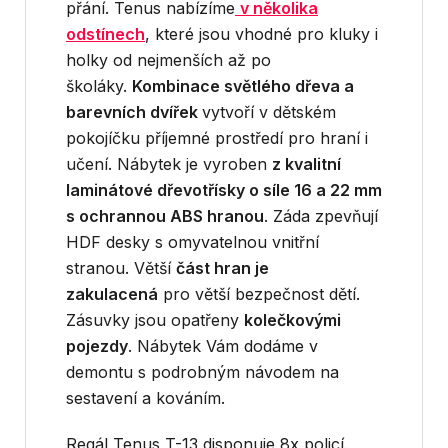
přání. Tenus nabízíme
v několika
odstínech
, které jsou vhodné pro kluky i
holky od nejmenších až po
školáky.
Kombinace světlého dřeva a
barevních dvířek
vytvoří v dětském
pokojíčku příjemné prostředí pro hraní i
učení. Nábytek je vyroben
z kvalitní
laminátové dřevotřísky o síle 16 a 22 mm
s ochrannou ABS hranou
. Záda zpevňují
HDF desky s omyvatelnou vnitřní
stranou. Větší
část hran je
zakulacená
pro větší bezpečnost dětí.
Zásuvky jsou opatřeny
kolečkovými
pojezdy
. Nábytek Vám dodáme v
demontu s podrobným návodem na
sestavení a kováním.
Regál Tenus T-13 disponuje 8x policí.