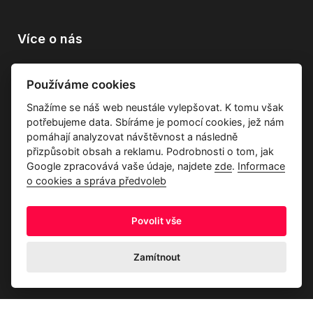
Více o nás
Vše o společnosti
Používáme cookies
Dárkové poukazy
Snažíme se náš web neustále vylepšovat. K tomu však
Průvodce tkaninami
potřebujeme data. Sbíráme je pomocí cookies, jež nám
Kontakty
pomáhají analyzovat návštěvnost a následně
přizpůsobit obsah a reklamu. Podrobnosti o tom, jak
Google zpracovává vaše údaje, najdete
zde
.
Informace
o cookies a správa předvoleb
Povolit vše
Ochrana osobních údajů
Odstoupení od kupní smlouvy
Informace o cookies a správa předvoleb
Zamítnout
© 2026 Akrim s.r.o., Všechna práva jsou vyhrazena