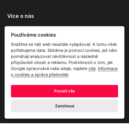
Více o nás
Vše o společnosti
Používáme cookies
Dárkové poukazy
Snažíme se náš web neustále vylepšovat. K tomu však
Průvodce tkaninami
potřebujeme data. Sbíráme je pomocí cookies, jež nám
Kontakty
pomáhají analyzovat návštěvnost a následně
přizpůsobit obsah a reklamu. Podrobnosti o tom, jak
Google zpracovává vaše údaje, najdete
zde
.
Informace
o cookies a správa předvoleb
Povolit vše
Ochrana osobních údajů
Odstoupení od kupní smlouvy
Informace o cookies a správa předvoleb
Zamítnout
© 2026 Akrim s.r.o., Všechna práva jsou vyhrazena