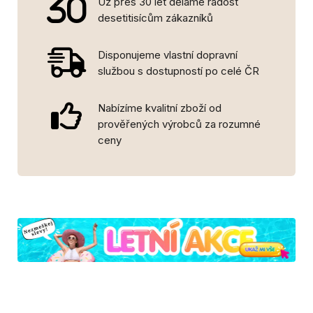
Už přes 30 let děláme radost
desetitisícům zákazníků
Disponujeme vlastní dopravní
službou s dostupností po celé ČR
Nabízíme kvalitní zboží od
prověřených výrobců za rozumné
ceny