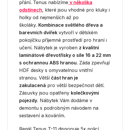
přání. Tenus nabízíme
v několika
odstínech
, které jsou vhodné pro kluky i
holky od nejmenších až po
školáky.
Kombinace světlého dřeva a
barevních dvířek
vytvoří v dětském
pokojíčku příjemné prostředí pro hraní i
učení. Nábytek je vyroben
z kvalitní
laminátové dřevotřísky o síle 16 a 22 mm
s ochrannou ABS hranou
. Záda zpevňují
HDF desky s omyvatelnou vnitřní
stranou. Větší
část hran je
zakulacená
pro větší bezpečnost dětí.
Zásuvky jsou opatřeny
kolečkovými
pojezdy
. Nábytek Vám dodáme v
demontu s podrobným návodem na
sestavení a kováním.
Regál Tenus T-11 disponuje 5x policí.