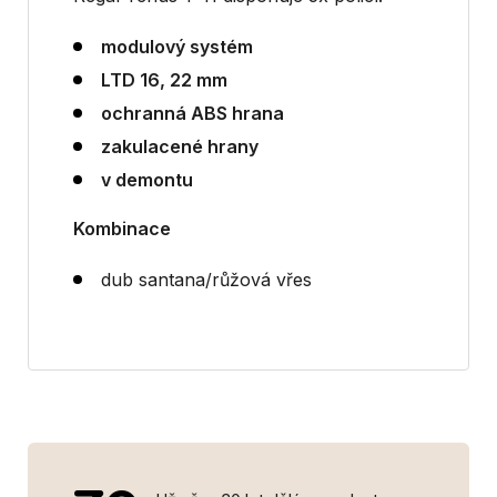
modulový systém
LTD 16, 22 mm
ochranná ABS hrana
zakulacené hrany
v demontu
Kombinace
dub santana/růžová vřes