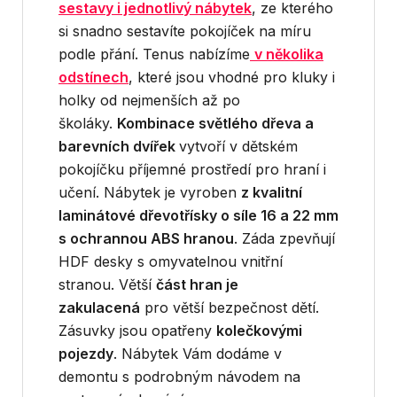
sestavy i jednotlivý nábytek
, ze kterého
si snadno sestavíte pokojíček na míru
podle přání. Tenus nabízíme
v několika
odstínech
, které jsou vhodné pro kluky i
holky od nejmenších až po
školáky.
Kombinace světlého dřeva a
barevních dvířek
vytvoří v dětském
pokojíčku příjemné prostředí pro hraní i
učení. Nábytek je vyroben
z kvalitní
laminátové dřevotřísky o síle 16 a 22 mm
s ochrannou ABS hranou
. Záda zpevňují
HDF desky s omyvatelnou vnitřní
stranou. Větší
část hran je
zakulacená
pro větší bezpečnost dětí.
Zásuvky jsou opatřeny
kolečkovými
pojezdy
. Nábytek Vám dodáme v
demontu s podrobným návodem na