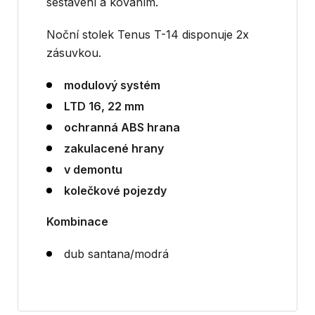
sestavení a kováním.
Noční stolek Tenus T-14 disponuje 2x
zásuvkou.
modulový systém
LTD 16, 22 mm
ochranná ABS hrana
zakulacené hrany
v demontu
kolečkové pojezdy
Kombinace
dub santana/modrá