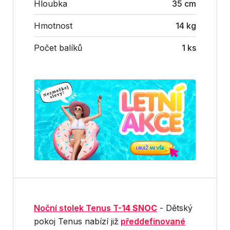
Hloubka
35 cm
Hmotnost
14 kg
Počet balíků
1 ks
Noční stolek Tenus T-1
4 SNOC
- Dětský
pokoj Tenus nabízí již
předdefinované