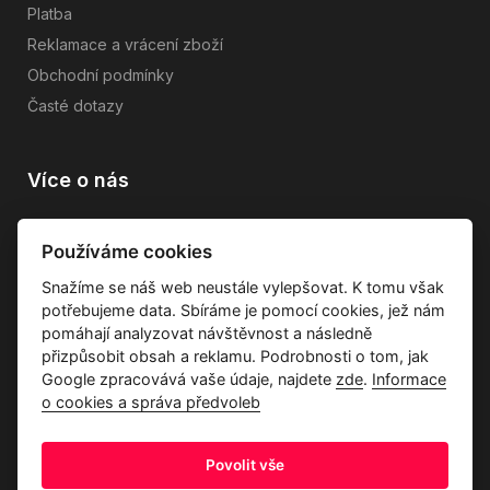
Platba
Reklamace a vrácení zboží
Obchodní podmínky
Časté dotazy
Více o nás
Vše o společnosti
Používáme cookies
Dárkové poukazy
Snažíme se náš web neustále vylepšovat. K tomu však
Průvodce tkaninami
potřebujeme data. Sbíráme je pomocí cookies, jež nám
Kontakty
pomáhají analyzovat návštěvnost a následně
přizpůsobit obsah a reklamu. Podrobnosti o tom, jak
Google zpracovává vaše údaje, najdete
zde
.
Informace
o cookies a správa předvoleb
Povolit vše
Ochrana osobních údajů
Odstoupení od kupní smlouvy