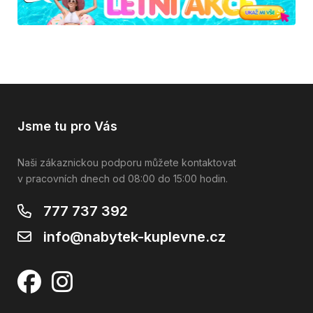
Jsme tu pro Vás
Naši zákaznickou podporu můžete kontaktovat
v pracovních dnech od 08:00 do 15:00 hodin.
777 737 392
info@nabytek-kuplevne.cz