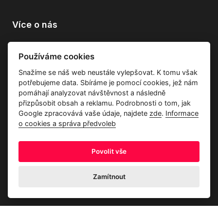
Více o nás
Vše o společnosti
Používáme cookies
Dárkové poukazy
Snažíme se náš web neustále vylepšovat. K tomu však
Průvodce tkaninami
potřebujeme data. Sbíráme je pomocí cookies, jež nám
Kontakty
pomáhají analyzovat návštěvnost a následně
přizpůsobit obsah a reklamu. Podrobnosti o tom, jak
Google zpracovává vaše údaje, najdete
zde
.
Informace
o cookies a správa předvoleb
Povolit vše
Ochrana osobních údajů
Odstoupení od kupní smlouvy
Informace o cookies a správa předvoleb
Zamítnout
© 2026 Akrim s.r.o., Všechna práva jsou vyhrazena