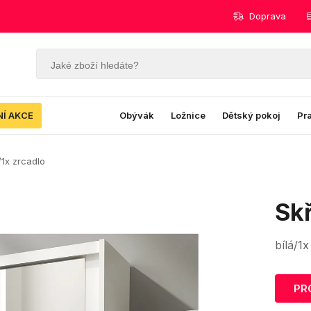
Doprava
NÍ AKCE
Obývák
Ložnice
Dětský pokoj
Pr
/1x zrcadlo
Sk
bílá/1x
PR