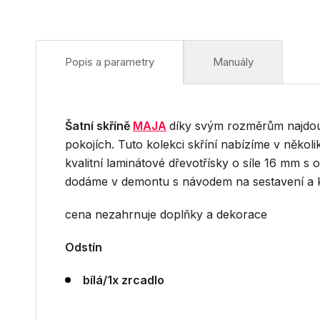
Popis a parametry
Manuály
Š
atní skříně
MAJA
díky svým rozměrům najdou 
pokojích. Tuto kolekci skříní nabízíme v někol
kvalitní laminátové dřevotřísky o síle 16 mm
dodáme v demontu s návodem na sestavení a 
cena nezahrnuje doplňky a dekorace
Odstín
bílá/1x zrcadlo