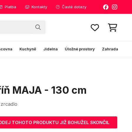
Platba
Kontakty
Časté dotazy
acovna
Kuchyně
Jídelna
Úložné prostory
Zahrada
říň MAJA - 130 cm
 zrcadlo
ODEJ TOHOTO PRODUKTU JIŽ BOHUŽEL SKONČIL