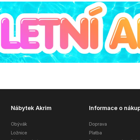
Nábytek Akrim
Informace o náku
Obývák
Doprava
Ložnice
Platba