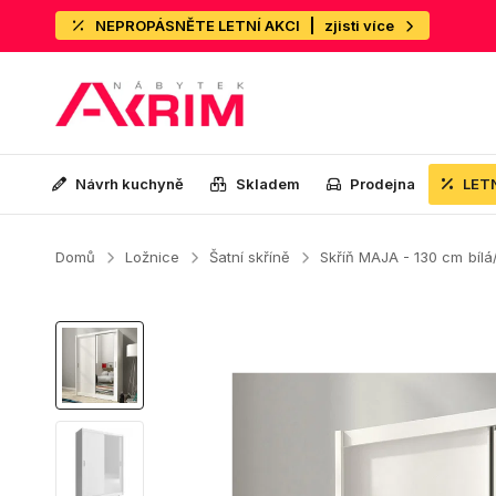
NEPROPÁSNĚTE LETNÍ AKCI
zjisti více
Návrh kuchyně
Skladem
Prodejna
LET
Domů
Ložnice
Šatní skříně
Skříň MAJA - 130 cm
bílá