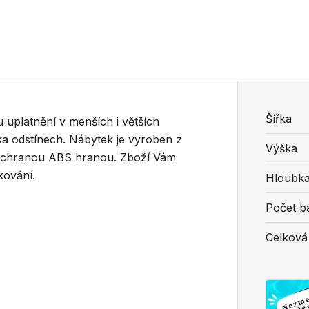
Šířka
uplatnění v menších i větších
ika odstínech. Nábytek je vyroben z
Výška
 s ochranou ABS hranou. Zboží Vám
kování.
Hloubk
Počet ba
Celková