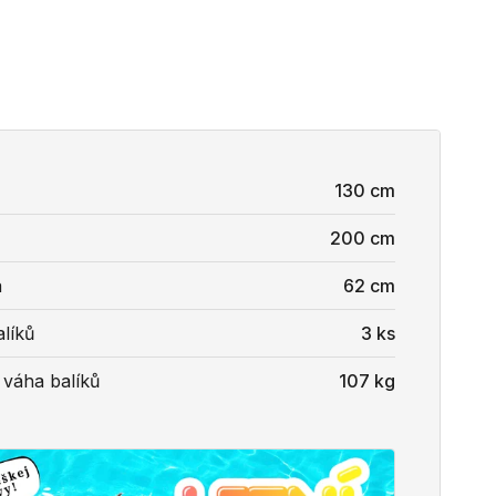
130 cm
200 cm
a
62 cm
líků
3 ks
 váha balíků
107 kg