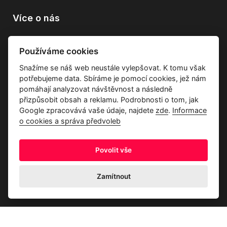
Více o nás
Vše o společnosti
Používáme cookies
Dárkové poukazy
Snažíme se náš web neustále vylepšovat. K tomu však
Průvodce tkaninami
potřebujeme data. Sbíráme je pomocí cookies, jež nám
Kontakty
pomáhají analyzovat návštěvnost a následně
přizpůsobit obsah a reklamu. Podrobnosti o tom, jak
Google zpracovává vaše údaje, najdete
zde
.
Informace
o cookies a správa předvoleb
Povolit vše
Ochrana osobních údajů
Odstoupení od kupní smlouvy
Informace o cookies a správa předvoleb
Zamítnout
© 2026 Akrim s.r.o., Všechna práva jsou vyhrazena