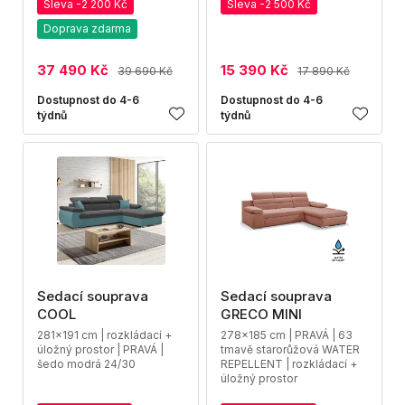
Sleva -2 200 Kč
Sleva -2 500 Kč
Doprava zdarma
37 490 Kč
15 390 Kč
39 690 Kč
17 890 Kč
Dostupnost do 4-6
Dostupnost do 4-6
týdnů
týdnů
Sedací souprava
Sedací souprava
COOL
GRECO MINI
281x191 cm | rozkládací +
278x185 cm | PRAVÁ | 63
úložný prostor | PRAVÁ |
tmavě starorůžová WATER
šedo modrá 24/30
REPELLENT | rozkládací +
úložný prostor