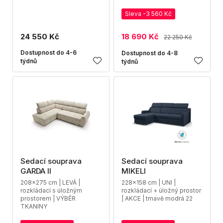
Sleva -3 560 Kč
24 550 Kč
18 690 Kč
22 250 Kč
Dostupnost do 4-6
Dostupnost do 4-8
týdnů
týdnů
Sedací souprava
Sedací souprava
GARDA II
MIKELI
208x275 cm | LEVÁ |
228x158 cm | UNI |
rozkládací s úložným
rozkládací + úložný prostor
prostorem | VÝBĚR
| AKCE | tmavě modrá 22
TKANINY