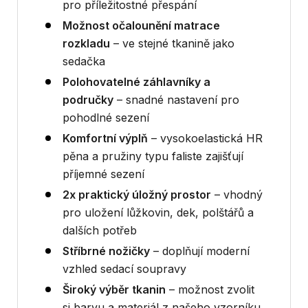
pro příležitostné přespání
Možnost očalounění matrace
rozkladu
– ve stejné tkanině jako
sedačka
Polohovatelné záhlavníky a
područky
– snadné nastavení pro
pohodlné sezení
Komfortní výplň
– vysokoelastická HR
pěna a pružiny typu faliste zajišťují
příjemné sezení
2x praktický úložný prostor
– vhodný
pro uložení lůžkovin, dek, polštářů a
dalších potřeb
Stříbrné nožičky
– doplňují moderní
vzhled sedací soupravy
Široký výběr tkanin
– možnost zvolit
si barvu a materiál z našeho vzorníku