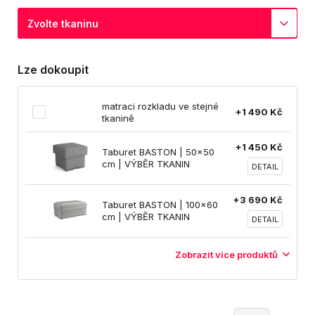
Zvolte tkaninu
Lze dokoupit
matraci rozkladu ve stejné
+1 490 Kč
tkanině
+1 450 Kč
Taburet BASTON | 50x50
cm | VÝBĚR TKANIN
DETAIL
+3 690 Kč
Taburet BASTON | 100x60
cm | VÝBĚR TKANIN
DETAIL
Zobrazit více produktů