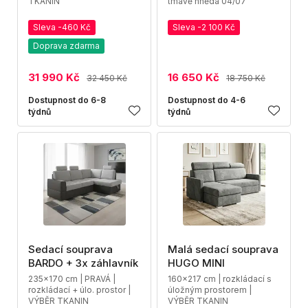
TKANIN
tmavě hnědá 04/07
Sleva -460 Kč
Sleva -2 100 Kč
Doprava zdarma
31 990 Kč
16 650 Kč
32 450 Kč
18 750 Kč
Dostupnost do 6-8
Dostupnost do 4-6
týdnů
týdnů
Sedací souprava
Malá sedací souprava
BARDO + 3x záhlavník
HUGO MINI
235x170 cm | PRAVÁ |
160x217 cm | rozkládací s
rozkládací + úlo. prostor |
úložným prostorem |
VÝBĚR TKANIN
VÝBĚR TKANIN