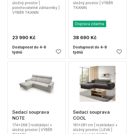
úložný prostor |
úložný prostor | VÝBĚR
polohovatelné záhlavníky |
TKANIN
VÝBĚR TKANIN
Doprava zdarma
23 990 Kč
38 690 Kč
Dostupnost do 4-6
Dostupnost do 4-8
týdnů
týdnů
Sedací souprava
Sedací souprava
NOTE
COOL
174x268 | rozkládací +
191x281 cm | rozkládací +
úložný prostor | VÝBĚR
úložný prostor | LEVÁ |