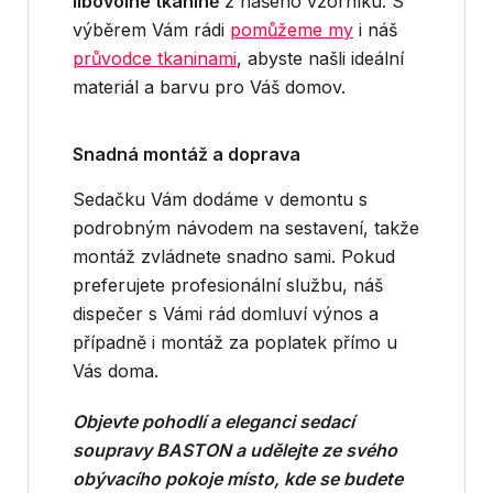
libovolné tkanině
z našeho vzorníku. S
výběrem Vám rádi
pomůžeme my
i náš
průvodce tkaninami
, abyste našli ideální
materiál a barvu pro Váš domov.
Snadná montáž a doprava
Sedačku Vám dodáme v demontu s
podrobným návodem na sestavení, takže
montáž zvládnete snadno sami. Pokud
preferujete profesionální službu, náš
dispečer s Vámi rád domluví výnos a
případně i montáž za poplatek přímo u
Vás doma.
Objevte pohodlí a eleganci sedací
soupravy BASTON a udělejte ze svého
obývacího pokoje místo, kde se budete